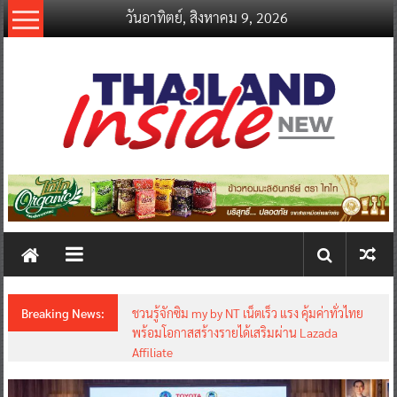
Skip
วันอาทิตย์, สิงหาคม 9, 2026
to
content
thailandinsidenew.com
Thailand
Inside
New
Breaking News:
ชวนรู้จักซิม my by NT เน็ตเร็ว แรง คุ้มค่าทั่วไทย
พร้อมโอกาสสร้างรายได้เสริมผ่าน Lazada
Affiliate