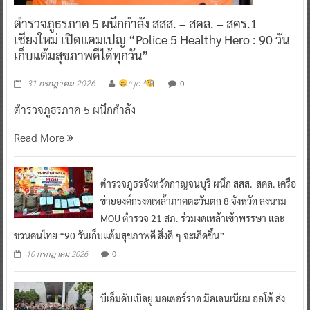
ตำรวจภูธรภาค 5 ผนึกกำลัง สสส. – สคล. – สคร.1
เชียงใหม่ เปิดแคมเปญ “Police 5 Healthy Hero : 90 วัน
เก็บแต้มสุขภาพดีได้ทุกวัน”
0
31 กรกฎาคม 2026
^ jo ^
ตำรวจภูธรภาค 5 ผนึกกำลัง
Read More
ตำรวจภูธรจังหวัดกาญจนบุรี ผนึก สสส.-สคล. เครือ
ข่ายองค์กรงดเหล้าภาคตะวันตก 8 จังหวัด ลงนาม
MOU ตำรวจ 21 สภ. ร่วมงดเหล้าเข้าพรรษา และ
ชวนคนไทย “90 วันเก็บแต้มสุขภาพดี สิ่งดี ๆ จะเกิดขึ้น”
0
10 กรกฎาคม 2026
บีเอ็มดับเบิลยู มอเตอร์ราด มิลเลนเนียม ออโต้ ส่ง