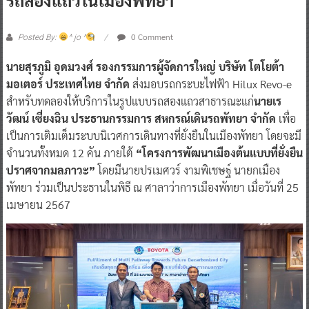
0 Comment
Posted By:
^ jo ^
นายสุรภูมิ อุดมวงศ์ รองกรรมการผู้จัดการใหญ่ บริษัท โตโยต้า
มอเตอร์ ประเทศไทย จำกัด
ส่งมอบรถกระบะไฟฟ้า Hilux Revo-e
สำหรับทดลองให้บริการในรูปแบบรถสองแถวสาธารณะแก่
นายเร
วัฒน์ เซี่ยงฉิน ประธานกรรมการ สหกรณ์เดินรถพัทยา จำกัด
เพื่อ
เป็นการเติมเต็มระบบนิเวศการเดินทางที่ยั่งยืนในเมืองพัทยา โดยจะมี
จำนวนทั้งหมด 12 คัน ภายใต้
“โครงการพัฒนาเมืองต้นแบบที่ยั่งยืน
ปราศจากมลภาวะ”
โดยมีนายปรเมศวร์ งามพิเชษฐ์ นายกเมือง
พัทยา ร่วมเป็นประธานในพิธี ณ ศาลาว่าการเมืองพัทยา เมื่อวันที่ 25
เมษายน 2567