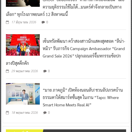
ความยุติธรรมใช้ไม่ได้…มนตร์ดำจึงกลายเป็นทาง
เลือก” ทุกโรงภาพยนตร์ 12 สิงหาคมนี้
0
17 มิถุนายน 2026
เซ็นทรัลพัฒนา คว้าสองสาวนักแสดงสุดฮอต “ลีน่า-
หมิว” รับภารกิจ Campaign Ambassador “Grand
Grand Sale 2026” ปลุกเอเนอร์จี้มหกรรมช้อปก
ลางปีสุดคึกคัก
0
29 พฤษภาคม 2026
“มาย ภาคภูมิ” เปิดห้องนอนลับ! ชวนอัปเกรดบ้าน
ธรรมดาให้สมาร์ทขั้นสุด ในงาน “Tapo: Where
Smart Home Meets Real AI”
0
18 พฤษภาคม 2026