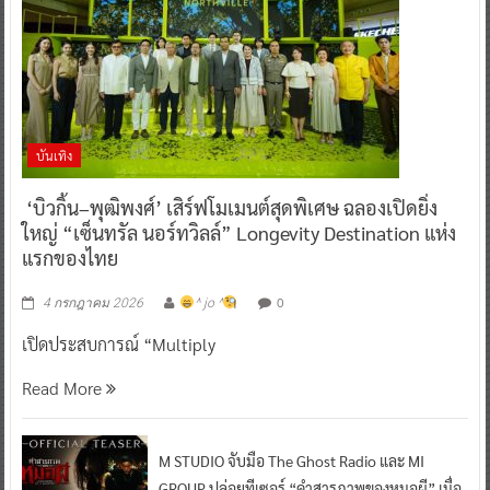
บันเทิง
‘บิวกิ้น–พุฒิพงศ์’ เสิร์ฟโมเมนต์สุดพิเศษ ฉลองเปิดยิ่ง
ใหญ่ “เซ็นทรัล นอร์ทวิลล์” Longevity Destination แห่ง
แรกของไทย
0
4 กรกฎาคม 2026
^ jo ^
เปิดประสบการณ์ “Multiply
Read More
M STUDIO จับมือ The Ghost Radio และ MI
GROUP ปล่อยทีเซอร์ “คำสารภาพของหมอผี” เมื่อ