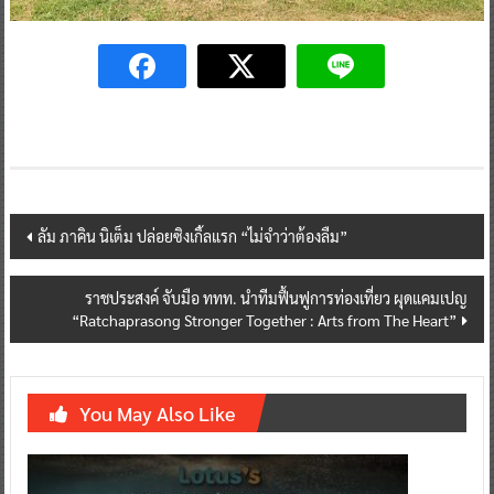
Post
ลัม ภาคิน นิเต็ม ปล่อยซิงเกิ้ลแรก “ไม่จำว่าต้องลืม”
navigation
ราชประสงค์ จับมือ ททท. นำทีมฟื้นฟูการท่องเที่ยว ผุดแคมเปญ
“Ratchaprasong Stronger Together : Arts from The Heart”
You May Also Like