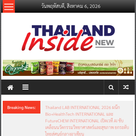
Skip
วันพฤหัสบดี, สิงหาคม 6, 2026
to
content
thailandinsidenew.com
Thailand
Inside
New
Breaking News:
Thailand LAB INTERNATIONAL 2026 ผนึก
Bio+HealthTech INTERNATIONAL และ
FutureCHEM INTERNATIONAL เปิดเวที AI ขับ
เคลื่อนนวัตกรรมวิทยาศาสตร์และสุขภาพ ยกระดับ
ไทยสู่ศูนย์กลางอาเซียน