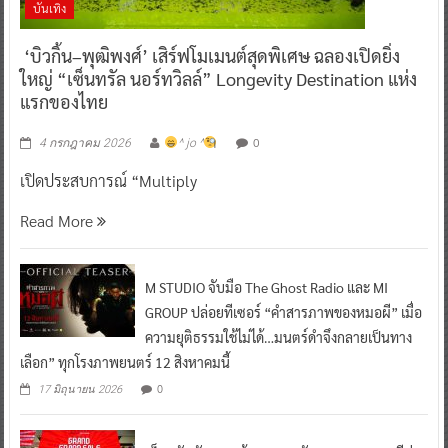
บันเทิง
‘บิวกิ้น–พุฒิพงศ์’ เสิร์ฟโมเมนต์สุดพิเศษ ฉลองเปิดยิ่ง
ใหญ่ “เซ็นทรัล นอร์ทวิลล์” Longevity Destination แห่ง
แรกของไทย
0
4 กรกฎาคม 2026
^ jo ^
เปิดประสบการณ์ “Multiply
Read More
M STUDIO จับมือ The Ghost Radio และ MI
GROUP ปล่อยทีเซอร์ “คำสารภาพของหมอผี” เมื่อ
ความยุติธรรมใช้ไม่ได้…มนตร์ดำจึงกลายเป็นทาง
เลือก” ทุกโรงภาพยนตร์ 12 สิงหาคมนี้
0
17 มิถุนายน 2026