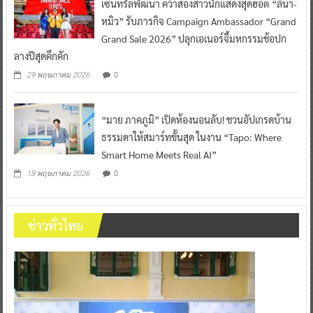
เซ็นทรัลพัฒนา คว้าสองสาวนักแสดงสุดฮอต “ลีน่า-
หมิว” รับภารกิจ Campaign Ambassador “Grand
Grand Sale 2026” ปลุกเอเนอร์จี้มหกรรมช้อปก
ลางปีสุดคึกคัก
0
29 พฤษภาคม 2026
“มาย ภาคภูมิ” เปิดห้องนอนลับ! ชวนอัปเกรดบ้าน
ธรรมดาให้สมาร์ทขั้นสุด ในงาน “Tapo: Where
Smart Home Meets Real AI”
0
18 พฤษภาคม 2026
ข่าวทั่วไทย