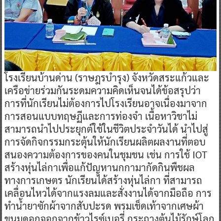
โรงเรียนบ้านด่าน (ราษฎรบำรุง) จังหวัดสระแก้วและ
เครือข่ายร่วมกันระดมความคิดเห็นจนได้ข้อสรุปว่า
การที่นักเรียนไม่ต้องการไปโรงเรียนอาจเนื่องมาจาก
การสอนแบบทฤษฏีและการท่องจำ เนื้อหาวิชาไม่
สามารถนำไปประยุกต์ใช้ในชีวิตประจำวันได้ นำไปสู่
การจัดกิจกรรมกระตุ้นให้นักเรียนผลิตผลงานที่ตอบ
สนองความต้องการของคนในชุมชน เช่น การใช้ IOT
สร้างหุ่นไล่กาเพื่อแก้ปัญหานกกามากัดกินพืชผล
ทางการเกษตร นักเรียนได้สร้างหุ่นไล่กา ที่สามารถ
เคลื่อนไหวได้จากแรงลมและสั่งงานได้จากมือถือ การ
ทำน้ำยาซักผ้าจากสับปะรด พรมเช็ดเท้าจากเศษผ้า
ขนมดอกจอกจากข้าวไรซ์เบอรี่ กระถางต้นไม้รักษ์โลก