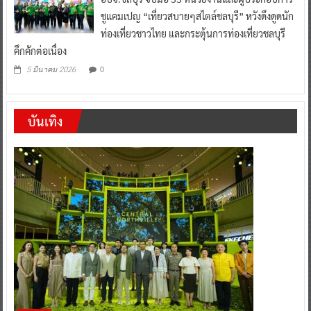
ชูแคมเปญ “เที่ยวสบายๆสไตล์ชลบุรี” หวังดึงดูดนัก
ท่องเที่ยวชาวไทย และกระตุ้นการท่องเที่ยวชลบุรี
คึกคักต่อเนื่อง
0
5 มีนาคม 2026
บันเทิง