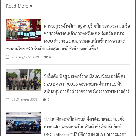
Read More
ตำรวจภูธรจังหวัดกาญจนบุรี ผนึก สสส.-สคล. เครือ
ข่ายองค์กรงดเหล้าภาคตะวันตก 8 จังหวัด ลงนาม
MOU ตำรวจ 21 สภ. ร่วมงดเหล้าเข้าพรรษา และ
ชวนคนไทย “90 วันเก็บแต้มสุขภาพดี สิ่งดี ๆ จะเกิดขึ้น”
0
10 กรกฎาคม 2026
บีเอ็มดับเบิลยู มอเตอร์ราด มิลเลนเนียม ออโต้ ส่ง
มอบ BMW F900GS Adventure จำนวน 15 คัน
สนับสนุนภารกิจตำรวจจราจรโครงการพระราชดำริ
0
13 มิถุนายน 2026
ป.ป.ส. คิกออฟบิ๊กอีเวนต์ ดึงพลังมวลชนร่วมแจ้ง
เบาะแสยาเสพติด พร้อมเปิดตัวซีรีส์ฟอร์มยักษ์
ONCB Mission “ปฏิบัติการ IN SEA บุกเกาะนรก”