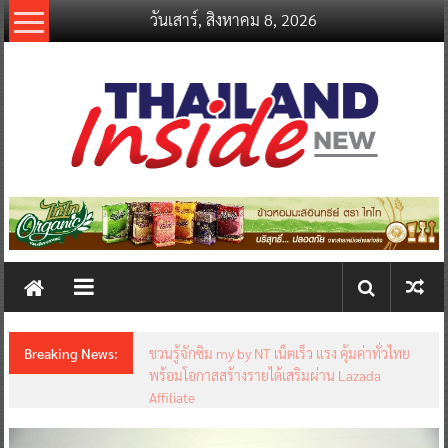
Skip
วันเสาร์, สิงหาคม 8, 2026
to
content
thailandinsidenew.com
Thailand
Inside
New
Breaking News:
ชวนรู้จักซิม my by NT เน็ตเร็ว แรง คุ้มค่าทั่วไทย
พร้อมโอกาสสร้างรายได้เสริมผ่าน Lazada
Affiliate