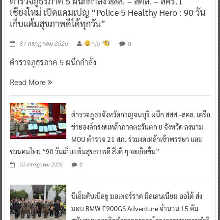
ตำรวจภูธรภาค 5 ผนึกกำลัง สสส. – สคล. – สคร.1
เชียงใหม่ เปิดแคมเปญ “Police 5 Healthy Hero : 90 วัน
เก็บแต้มสุขภาพดีได้ทุกวัน”
0
31 กรกฎาคม 2026
^ jo ^
ตำรวจภูธรภาค 5 ผนึกกำลัง
Read More
ตำรวจภูธรจังหวัดกาญจนบุรี ผนึก สสส.-สคล. เครือ
ข่ายองค์กรงดเหล้าภาคตะวันตก 8 จังหวัด ลงนาม
MOU ตำรวจ 21 สภ. ร่วมงดเหล้าเข้าพรรษา และ
ชวนคนไทย “90 วันเก็บแต้มสุขภาพดี สิ่งดี ๆ จะเกิดขึ้น”
0
10 กรกฎาคม 2026
บีเอ็มดับเบิลยู มอเตอร์ราด มิลเลนเนียม ออโต้ ส่ง
มอบ BMW F900GS Adventure จำนวน 15 คัน