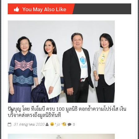
You May Also Like
ปันบุญ โดย ทีเอ็มบี ครบ 100 มูลนิธิ ตอกย้ำความโปร่งใส เงิน
บริิิจาคส่งตรงถึงมูลนิธิทันที
0
31 กรกฎาคม 2020
^ jo ^