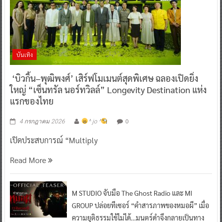
บันเทิง
‘บิวกิ้น–พุฒิพงศ์’ เสิร์ฟโมเมนต์สุดพิเศษ ฉลองเปิดยิ่ง
ใหญ่ “เซ็นทรัล นอร์ทวิลล์” Longevity Destination แห่ง
แรกของไทย
0
4 กรกฎาคม 2026
^ jo ^
เปิดประสบการณ์ “Multiply
Read More
M STUDIO จับมือ The Ghost Radio และ MI
GROUP ปล่อยทีเซอร์ “คำสารภาพของหมอผี” เมื่อ
ความยุติธรรมใช้ไม่ได้…มนตร์ดำจึงกลายเป็นทาง