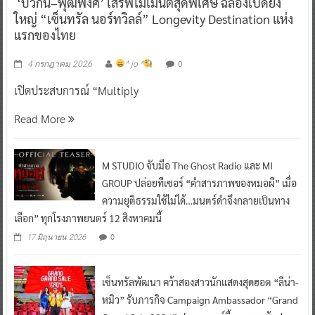
‘บิวกิ้น–พุฒิพงศ์’ เสิร์ฟโมเมนต์สุดพิเศษ ฉลองเปิดยิ่ง
ใหญ่ “เซ็นทรัล นอร์ทวิลล์” Longevity Destination แห่ง
แรกของไทย
0
4 กรกฎาคม 2026
^ jo ^
เปิดประสบการณ์ “Multiply
Read More
M STUDIO จับมือ The Ghost Radio และ MI
GROUP ปล่อยทีเซอร์ “คำสารภาพของหมอผี” เมื่อ
ความยุติธรรมใช้ไม่ได้…มนตร์ดำจึงกลายเป็นทาง
เลือก” ทุกโรงภาพยนตร์ 12 สิงหาคมนี้
0
17 มิถุนายน 2026
เซ็นทรัลพัฒนา คว้าสองสาวนักแสดงสุดฮอต “ลีน่า-
หมิว” รับภารกิจ Campaign Ambassador “Grand