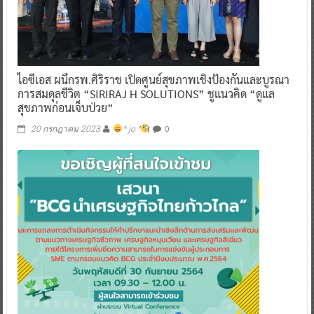
ไอซีเอส ผนึกรพ.ศิริราช เปิดศูนย์สุขภาพเชิงป้องกันและบูรณา
การสมดุลชีวิต “SIRIRAJ H SOLUTIONS” ชูแนวคิด “ดูแล
สุขภาพก่อนเจ็บป่วย”
0
20 กรกฎาคม 2023
^ jo ^