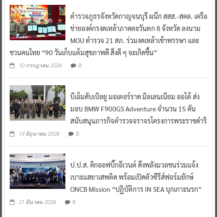
ตำรวจภูธรจังหวัดกาญจนบุรี ผนึก สสส.-สคล. เครือ
ข่ายองค์กรงดเหล้าภาคตะวันตก 8 จังหวัด ลงนาม
MOU ตำรวจ 21 สภ. ร่วมงดเหล้าเข้าพรรษา และ
ชวนคนไทย “90 วันเก็บแต้มสุขภาพดี สิ่งดี ๆ จะเกิดขึ้น”
0
10 กรกฎาคม 2026
บีเอ็มดับเบิลยู มอเตอร์ราด มิลเลนเนียม ออโต้ ส่ง
มอบ BMW F900GS Adventure จำนวน 15 คัน
สนับสนุนภารกิจตำรวจจราจรโครงการพระราชดำริ
0
13 มิถุนายน 2026
ป.ป.ส. คิกออฟบิ๊กอีเวนต์ ดึงพลังมวลชนร่วมแจ้ง
เบาะแสยาเสพติด พร้อมเปิดตัวซีรีส์ฟอร์มยักษ์
ONCB Mission “ปฏิบัติการ IN SEA บุกเกาะนรก”
0
21 มีนาคม 2026