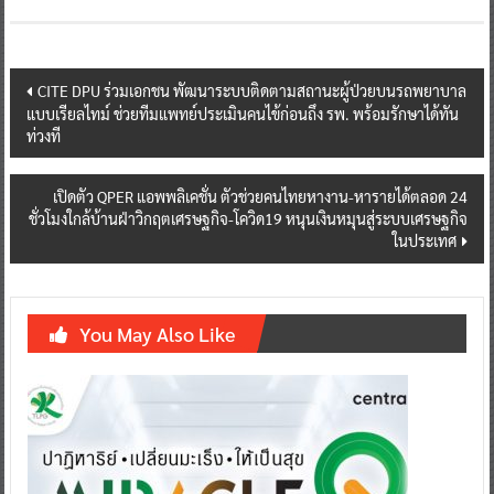
Post
CITE DPU ร่วมเอกชน พัฒนาระบบติดตามสถานะผู้ป่วยบนรถพยาบาล
แบบเรียลไทม์ ช่วยทีมแพทย์ประเมินคนไข้ก่อนถึง รพ. พร้อมรักษาได้ทัน
navigation
ท่วงที
เปิดตัว QPER แอพพลิเคชั่น ตัวช่วยคนไทยหางาน-หารายได้ตลอด 24
ชั่วโมงใกล้บ้านฝ่าวิกฤตเศรษฐกิจ-โควิด19 หนุนเงินหมุนสู่ระบบเศรษฐกิจ
ในประเทศ
You May Also Like