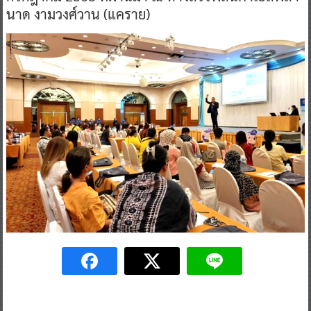
นาด งามวงศ์วาน (แคราย)