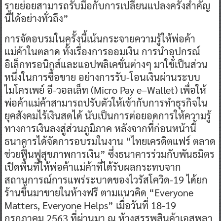
รายย่อยสามารถรับมือกับการเปลี่ยนแปลงครั้งสำคัญ
นี้ได้อย่างทั่วถึง”
การจัดอบรมในครั้งนี้เน้นกระจายความรู้ให้พ่อค้า
แม่ค้าในตลาด ทั้งเรื่องการออมเงิน การนำอุปกรณ์
อิเล็กทรอนิกส์และแอปพลิเคชั่นต่างๆ มาใช้เป็นส่วน
หนึ่งในการซื้อขาย อย่างการรับ-โอนเงินผ่านระบบ
ไมโครเพย์ อี-วอลเล็ท (Micro Pay e–Wallet) เพื่อให้
พ่อค้าแม่ค้าสามารถปรับตัวให้เข้ากับการทำธุรกิจใน
ยุคสังคมไร้เงินสดได้ นับเป็นการต่อยอดการให้ความรู้
ทางการเงินลงสู่ส่วนภูมิภาค หลังจากที่ก่อนหน้านี้
ธนาคารได้จัดการอบรมในงาน “ไทยเครดิตแฟร์ ตลาด
ช่วยฟื้นฟูสุขภาพการเงิน” ซึ่งธนาคารร่วมกับพันธมิตร
เปิดพื้นที่ให้พ่อค้าแม่ค้าที่ได้รับผลกระทบจาก
สถานการณ์การแพร่ระบาดของไวรัสโควิด-19 ได้ยก
ร้านขึ้นมาขายในห้างฟรี ตามแนวคิด “Everyone
Matters, Everyone Helps” เมื่อวันที่ 18-19
กรกฎาคม 2563 ที่ผ่านมา ณ ห้างสรรพสินค้าเอสพลา