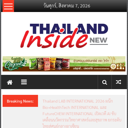
Skip
วันศุกร์, สิงหาคม 7, 2026
to
content
thailandinsidenew.com
Thailand
Inside
New
Breaking News:
Thailand LAB INTERNATIONAL 2026 ผนึก
Bio+HealthTech INTERNATIONAL และ
FutureCHEM INTERNATIONAL เปิดเวที AI ขับ
เคลื่อนนวัตกรรมวิทยาศาสตร์และสุขภาพ ยกระดับ
ไทยสู่ศูนย์กลางอาเซียน