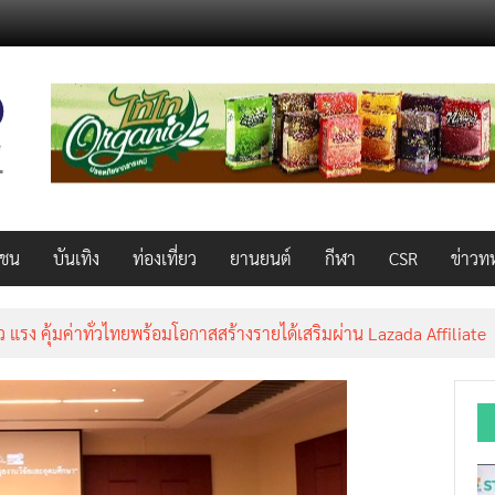
วชน
บันเทิง
ท่องเที่ยว
ยานยนต์
กีฬา
CSR
ข่าวท
็ว แรง คุ้มค่าทั่วไทยพร้อมโอกาสสร้างรายได้เสริมผ่าน Lazada Affiliate