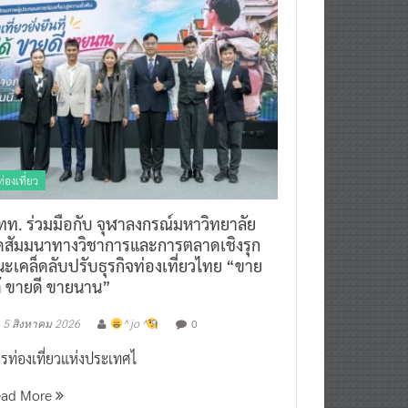
ท่องเที่ยว
ทท. ร่วมมือกับ จุฬาลงกรณ์มหาวิทยาลัย
ัดสัมมนาทางวิชาการและการตลาดเชิงรุก
ะเคล็ดลับปรับธุรกิจท่องเที่ยวไทย “ขาย
ด้ ขายดี ขายนาน”
0
5 สิงหาคม 2026
^ jo ^
รท่องเที่ยวแห่งประเทศไ
ead More