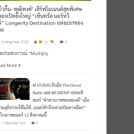
ิวกิ้น–พุฒิพงศ์’ เสิร์ฟโมเมนต์สุดพิเศษ
องเปิดยิ่งใหญ่ “เซ็นทรัล นอร์ทวิ
์” Longevity Destination แห่งแรกของ
ทย
0
4 กรกฎาคม 2026
^ jo ^
ิดประสบการณ์ “Multiply
ead More
M STUDIO จับมือ The Ghost
Radio และ MI GROUP ปล่อยที
เซอร์ “คำสารภาพของหมอผี” เมื่อ
ามยุติธรรมใช้ไม่ได้…มนตร์ดำจึงกลายเป็นทางเลือก”
กโรงภาพยนตร์ 12 สิงหาคมนี้
0
17 มิถุนายน 2026