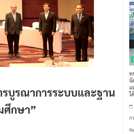
ท
จ
แน
“การบูรณาการระบบและฐาน
ไ
ดมศึกษา”
กา
R