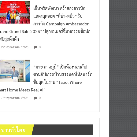
เซ็นทรัลพัฒนา คว้าสองสาวนัก
แสดงสุดฮอต “ลีน่า-หมิว” รับ
ภารกิจ Campaign Ambassador
rand Grand Sale 2026” ปลุกเอเนอร์จี้มหกรรมช้อปก
งปีสุดคึกคัก
0
29 พฤษภาคม 2026
“มาย ภาคภูมิ” เปิดห้องนอนลับ!
ชวนอัปเกรดบ้านธรรมดาให้สมาร์ท
ขั้นสุด ในงาน “Tapo: Where
art Home Meets Real AI”
0
18 พฤษภาคม 2026
ข่าวทั่วไทย