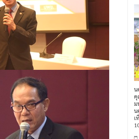
น
ค
ม
นค
เท
1