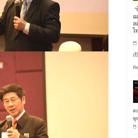
‘บ
ฉล
ลล
ไ
เป
R
คว
ทุ