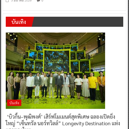
0
5 มีนาคม 2026
บันเทิง
บันเทิง
‘บิวกิ้น–พุฒิพงศ์’ เสิร์ฟโมเมนต์สุดพิเศษ ฉลองเปิดยิ่ง
ใหญ่ “เซ็นทรัล นอร์ทวิลล์” Longevity Destination แห่ง