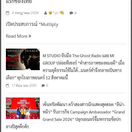
แรกของไทย
0
4 กรกฎาคม 2026
^ jo ^
เปิดประสบการณ์ “Multiply
Read More
M STUDIO จับมือ The Ghost Radio และ MI
GROUP ปล่อยทีเซอร์ “คำสารภาพของหมอผี” เมื่อ
ความยุติธรรมใช้ไม่ได้…มนตร์ดำจึงกลายเป็นทาง
เลือก” ทุกโรงภาพยนตร์ 12 สิงหาคมนี้
0
17 มิถุนายน 2026
เซ็นทรัลพัฒนา คว้าสองสาวนักแสดงสุดฮอต “ลีน่า-
หมิว” รับภารกิจ Campaign Ambassador “Grand
Grand Sale 2026” ปลุกเอเนอร์จี้มหกรรมช้อปก
ลางปีสุดคึกคัก