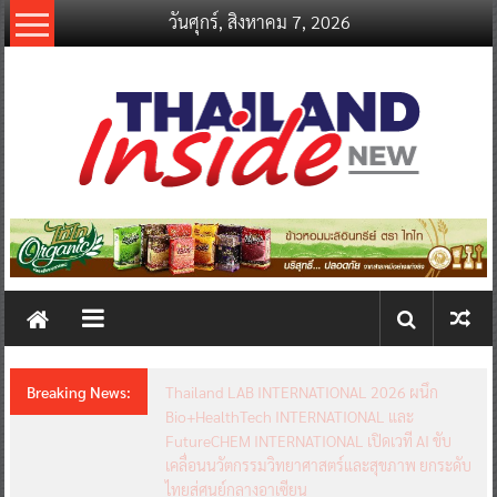
Skip
วันศุกร์, สิงหาคม 7, 2026
to
content
thailandinsidenew.com
Thailand
Inside
New
Breaking News:
Thailand LAB INTERNATIONAL 2026 ผนึก
Bio+HealthTech INTERNATIONAL และ
FutureCHEM INTERNATIONAL เปิดเวที AI ขับ
เคลื่อนนวัตกรรมวิทยาศาสตร์และสุขภาพ ยกระดับ
ไทยสู่ศูนย์กลางอาเซียน