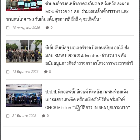
ข่ายองค์กรงดเหล้าภาคตะวันตก 8 จังหวัด ลงนาม
MOU ตำรวจ 21 สภ. ร่วมงดเหล้าเข้าพรรษา และ
ชวนคนไทย “90 วันเก็บแต้มสุขภาพดี สิ่งดี ๆ จะเกิดขึ้น”
0
10 กรกฎาคม 2026
บีเอ็มดับเบิลยู มอเตอร์ราด มิลเลนเนียม ออโต้ ส่ง
มอบ BMW F900GS Adventure จำนวน 15 คัน
สนับสนุนภารกิจตำรวจจราจรโครงการพระราชดำริ
0
13 มิถุนายน 2026
ป.ป.ส. คิกออฟบิ๊กอีเวนต์ ดึงพลังมวลชนร่วมแจ้ง
เบาะแสยาเสพติด พร้อมเปิดตัวซีรีส์ฟอร์มยักษ์
ONCB Mission “ปฏิบัติการ IN SEA บุกเกาะนรก”
0
21 มีนาคม 2026