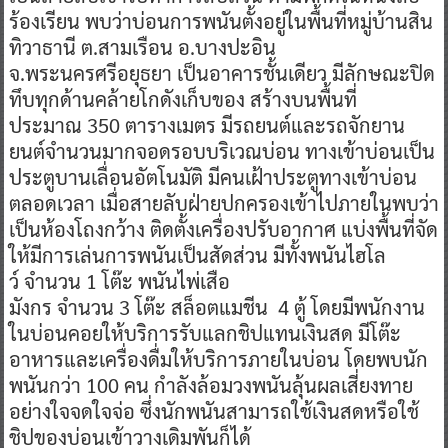
ร้องเรียน พบว่าบ่อนการพนันตั้งอยู่ในพื้นที่หมู่บ้านสิน
ทิวาธานี ต.สามเรือน อ.บางปะอิน
จ.พระนครศรีอยุธยา เป็นอาคารชั้นเดียว มีลักษณะปิด
ทึบทุกด้านคล้ายโกดังเก็บของ สร้างบนพื้นที่
ประมาณ 350 ตารางเมตร มีรถยนต์และรถจักยาน
ยนต์จำนวนมากจอดรอบบริเวณบ่อน ทางเข้าบ่อนเป็น
ประตูบานเลื่อนอัตโนมัติ มีคนเฝ้าประตูทางเข้าบ่อน
ตลอดเวลา เมื่อสายลับฝ่ายปกครองเข้าไปภายในพบว่า
เป็นห้องโถงกว้าง ติดตั้งเครื่องปรับอากาศ แบ่งพื้นที่จัด
ให้มีการเล่นการพนันเป็นสัดส่วน มีทั้งพนันไฮโล
ว์ จำนวน 1 โต๊ะ พนันไพ่เสือ
มังกร จำนวน 3 โต๊ะ สล็อตแมชีน 4 ตู้ โดยมีพนักงาน
ในบ่อนคอยให้บริการรับแลกชิปแทนเงินสด มีโต๊ะ
อาหารและเครื่องดื่มให้บริการภายในบ่อน โดยพบนัก
พนันกว่า 100 คน กำลังล้อมวงพนันลุ้นผลเสี่ยงทาย
อย่างใจจดใจจ่อ ซึ่งนักพนันสามารถใช้เงินสดหรือใช้
ชิปของบ่อนเข้าวางเดิมพันก็ได้