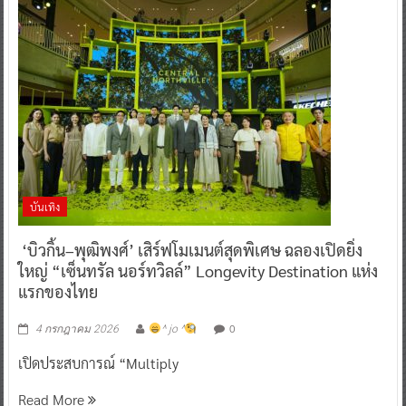
บันเทิง
‘บิวกิ้น–พุฒิพงศ์’ เสิร์ฟโมเมนต์สุดพิเศษ ฉลองเปิดยิ่ง
ใหญ่ “เซ็นทรัล นอร์ทวิลล์” Longevity Destination แห่ง
แรกของไทย
0
4 กรกฎาคม 2026
^ jo ^
เปิดประสบการณ์ “Multiply
Read More