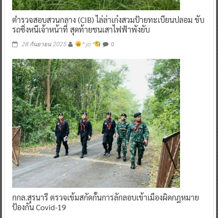
ตำรวจสอบสวนกลาง (CIB) ไล่ล่าเก๋งสวมป้ายทะเบียนปลอม ขับ
รถซิ่งหนีเจ้าหน้าที่ สุดท้ายชนเสาไฟฟ้าพังยับ
0
28 กันยายน 2025
^ jo ^
กกล.สุรนารี ตรวจเข้มสกัดกั้นการลักลอบเข้าเมืองผิดกฎหมาย
ป้องกัน Covid-19