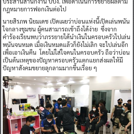
ประสานสำนักงาน ปปง. เพื่อดำเนินการขยายผลตาม
กฎหมายการฟอกเงินต่อไป
นายสิรภพ นิยมเดช เปิดเผยว่าบ่อนแห่งนี้เปิดเล่นพนัน
ใจกลางชุมชน ผู้คนสามารถเข้าถึงได้ง่าย ซึ่งจาก
คำร้องเรียนพบว่าภรรยายได้นำเงินในครอบครัวไปเล่น
พนันจนหมด เมื่อเงินหมดแล้วก็ยังไม่เลิก จะไปเล่นอีก
เพื่อเอาเงินคืน โดยไม่ใส่ใจคนในครอบครัว ถือว่าบ่อน
เป็นต้นเหตุของปัญหาครอบครัวแตกแยกส่งผลให้มี
ปัญหาสังคมขยายลุกลามมากขึ้นเรื่อย ๆ