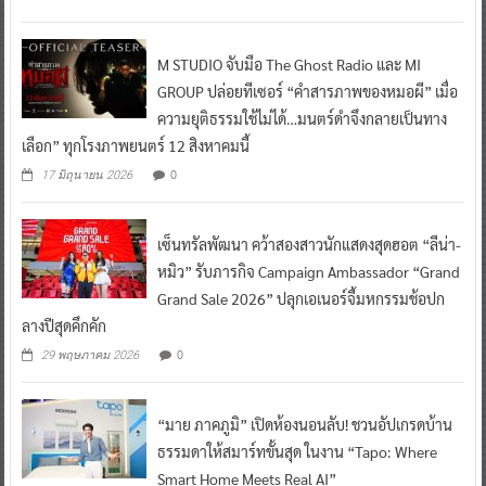
M STUDIO จับมือ The Ghost Radio และ MI
GROUP ปล่อยทีเซอร์ “คำสารภาพของหมอผี” เมื่อ
ความยุติธรรมใช้ไม่ได้…มนตร์ดำจึงกลายเป็นทาง
เลือก” ทุกโรงภาพยนตร์ 12 สิงหาคมนี้
0
17 มิถุนายน 2026
เซ็นทรัลพัฒนา คว้าสองสาวนักแสดงสุดฮอต “ลีน่า-
หมิว” รับภารกิจ Campaign Ambassador “Grand
Grand Sale 2026” ปลุกเอเนอร์จี้มหกรรมช้อปก
ลางปีสุดคึกคัก
0
29 พฤษภาคม 2026
“มาย ภาคภูมิ” เปิดห้องนอนลับ! ชวนอัปเกรดบ้าน
ธรรมดาให้สมาร์ทขั้นสุด ในงาน “Tapo: Where
Smart Home Meets Real AI”