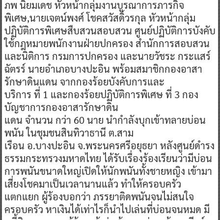
ภพ นิยมเดช หัวหน้ากลุ่มงานบูรณาการภารกิจ
พิเศษ,นายเจตน์พงศ์ โชคสวัสดิ์วรกุล หัวหน้ากลุ่ม
ปฏิบัติการพิเศษสืบสวนสอบสวน ศูนย์ปฏิบัติการบังคับ
ใช้กฎหมายพนักงานฝ่ายปกครอง สำนักการสอบสวน
และนิติการ กรมการปกครอง และนายวัชระ กระเเสร์
ฉัตรร์ นายอำเภอบางปะอิน พร้อมสมาชิกกองอาสา
รักษาดินแดน จากกองร้อยบังคับการและ
บริการ ที่ 1 และกองร้อยปฏิบัติการพิเศษ ที่ 3 กอง
บัญชาการกองอาสารักษาดิน
แดน จำนวน กว่า 60 นาย นำกำลังบุกเข้าทลายบ่อน
พนัน ในชุมชนสินทิวาธานี ต.สาม
เรือน อ.บางปะอิน จ.พระนครศรีอยุธยา หลังศูนย์ดำรง
ธรรมกระทรวงมหาดไทย ได้รับเรื่องร้องเรียนว่ามีบ่อน
การพนันขนาดใหญ่เปิดให้นักพนันทั้งชายหญิง เข้ามา
เสี่ยงโชคมาเป็นเวลานานแล้ว ทำให้ครอบครัว
แตกแยก ผู้ร้องบอกว่า ภรรยาติดพนันจนไม่สนใจ
ครอบครัว หาเงินได้เท่าไรก็นำไปเล่นที่บ่อนจนหมด มี