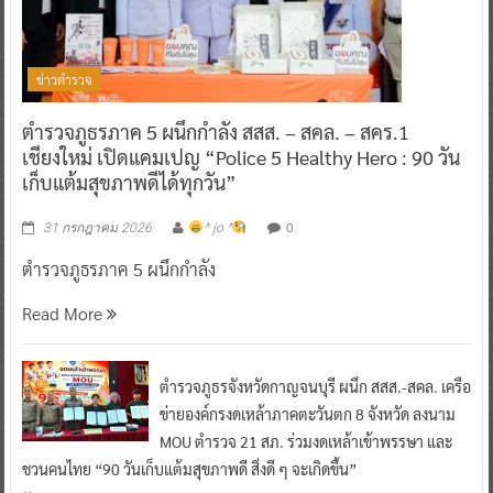
ข่าวตำรวจ
ตำรวจภูธรภาค 5 ผนึกกำลัง สสส. – สคล. – สคร.1
เชียงใหม่ เปิดแคมเปญ “Police 5 Healthy Hero : 90 วัน
เก็บแต้มสุขภาพดีได้ทุกวัน”
0
31 กรกฎาคม 2026
^ jo ^
ตำรวจภูธรภาค 5 ผนึกกำลัง
Read More
ตำรวจภูธรจังหวัดกาญจนบุรี ผนึก สสส.-สคล. เครือ
ข่ายองค์กรงดเหล้าภาคตะวันตก 8 จังหวัด ลงนาม
MOU ตำรวจ 21 สภ. ร่วมงดเหล้าเข้าพรรษา และ
ชวนคนไทย “90 วันเก็บแต้มสุขภาพดี สิ่งดี ๆ จะเกิดขึ้น”