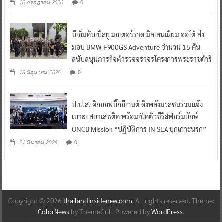
0
10 กรกฎาคม 2026
บีเอ็มดับเบิลยู มอเตอร์ราด มิลเลนเนียม ออโต้ ส่ง
มอบ BMW F900GS Adventure จำนวน 15 คัน
สนับสนุนภารกิจตำรวจจราจรโครงการพระราชดำริ
0
13 มิถุนายน 2026
ป.ป.ส. คิกออฟบิ๊กอีเวนต์ ดึงพลังมวลชนร่วมแจ้ง
เบาะแสยาเสพติด พร้อมเปิดตัวซีรีส์ฟอร์มยักษ์
ONCB Mission “ปฏิบัติการ IN SEA บุกเกาะนรก”
0
21 มีนาคม 2026
Copyright © 2026
thailandinsidenew.com
. All rights reserved. Theme:
ColorNews
by ThemeGrill. Powered by
WordPress
.