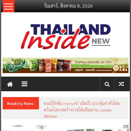
Skip
วันเสาร์, สิงหาคม 8, 2026
to
content
thailandinsidenew.com
Thailand
Inside
New
Breaking News:
ชวนรู้จักซิม my by NT เน็ตเร็ว แรง คุ้มค่าทั่วไทย
พร้อมโอกาสสร้างรายได้เสริมผ่าน Lazada
Affiliate