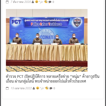
0
7 ธันวาคม 2020
^ jo ^
ตำรวจ PCT เปิดปฏิบัติการ ทลายเครือข่าย “หนุ่ม” ค้าอาวุธปืน
เถื่อน ผ่านกลุ่มไลน์ พบจำหน่ายออกไปแล้วทั่วประเทศ
0
15 เมษายน 2022
^ jo ^