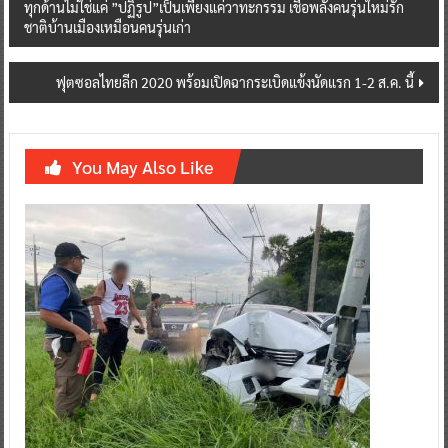
ทุกด้านไม่ใช่แค่ ”ปฏิรูป”เป็นเพียงแค่วาทะกรรม เชื่อพลังคนรุ่นใหม่รัก
navigation
ชาติบ้านเมืองเหมือนคนรุ่นเก่า
ฟุตซอลไทยลีก 2020 พร้อมเปิดฉากระเบิดแข้งนัดแรก 1-2 ส.ค. นี้
You May Also Like