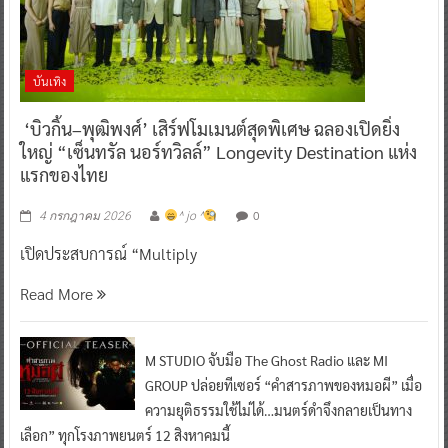
บันเทิง
‘บิวกิ้น–พุฒิพงศ์’ เสิร์ฟโมเมนต์สุดพิเศษ ฉลองเปิดยิ่ง
ใหญ่ “เซ็นทรัล นอร์ทวิลล์” Longevity Destination แห่ง
แรกของไทย
0
4 กรกฎาคม 2026
^ jo ^
เปิดประสบการณ์ “Multiply
Read More
M STUDIO จับมือ The Ghost Radio และ MI
GROUP ปล่อยทีเซอร์ “คำสารภาพของหมอผี” เมื่อ
ความยุติธรรมใช้ไม่ได้…มนตร์ดำจึงกลายเป็นทาง
เลือก” ทุกโรงภาพยนตร์ 12 สิงหาคมนี้