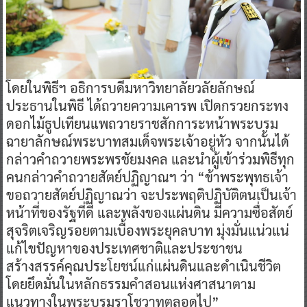
โดยในพิธีฯ อธิการบดีมหาวิทยาลัยวลัยลักษณ์
ประธานในพิธี ได้ถวายความเคารพ เปิดกรวยกระทง
ดอกไม้ธูปเทียนแพถวายราชสักการะหน้าพระบรม
ฉายาลักษณ์พระบาทสมเด็จพระเจ้าอยู่หัว จากนั้นได้
กล่าวคำถวายพระพรชัยมงคล และนำผู้เข้าร่วมพิธีทุก
คนกล่าวคำถวายสัตย์ปฏิญาณฯ ว่า “ข้าพระพุทธเจ้า
ขอถวายสัตย์ปฏิญาณว่า จะประพฤติปฏิบัติตนเป็นเจ้า
หน้าที่ของรัฐที่ดี และพลังของแผ่นดิน มีความซื่อสัตย์
สุจริตเจริญรอยตามเบื้องพระยุคลบาท มุ่งมั่นแน่วแน่
แก้ไขปัญหาของประเทศชาติและประชาชน
สร้างสรรค์คุณประโยชน์แก่แผ่นดินและดำเนินชีวิต
โดยยึดมั่นในหลักธรรมคำสอนแห่งศาสนาตาม
แนวทางในพระบรมราโชวาทตลอดไป”