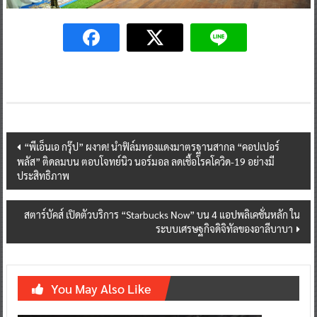
Post
“พีเอ็นเอ กรุ๊ป” ผงาด! นำฟิล์มทองแดงมาตรฐานสากล “คอปเปอร์
พลัส” ติดลมบน ตอบโจทย์นิว นอร์มอล ลดเชื้อโรคโควิด-19 อย่างมี
navigation
ประสิทธิภาพ
สตาร์บัคส์ เปิดตัวบริการ “Starbucks Now” บน 4 แอปพลิเคชั่นหลัก ใน
ระบบเศรษฐกิจดิจิทัลของอาลีบาบา
You May Also Like