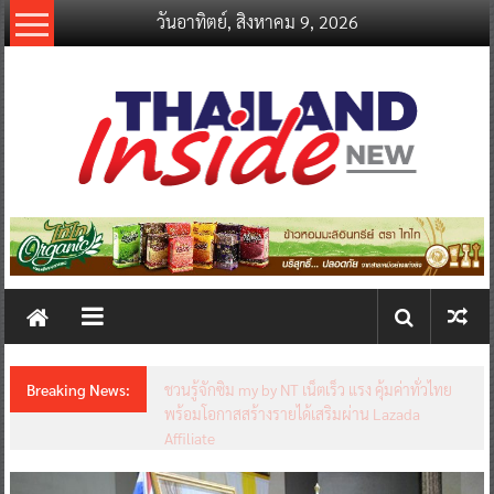
Skip
วันอาทิตย์, สิงหาคม 9, 2026
to
content
thailandinsidenew.com
Thailand
Inside
New
Breaking News:
ชวนรู้จักซิม my by NT เน็ตเร็ว แรง คุ้มค่าทั่วไทย
พร้อมโอกาสสร้างรายได้เสริมผ่าน Lazada
Affiliate