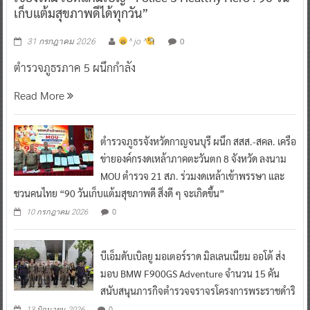
เก็บแต้มสุขภาพดีได้ทุกวัน”
0
31 กรกฎาคม 2026
^ jo ^
ตำรวจภูธรภาค 5 ผนึกกำลัง
Read More
ตำรวจภูธรจังหวัดกาญจนบุรี ผนึก สสส.-สคล. เครือ
ข่ายองค์กรงดเหล้าภาคตะวันตก 8 จังหวัด ลงนาม
MOU ตำรวจ 21 สภ. ร่วมงดเหล้าเข้าพรรษา และ
ชวนคนไทย “90 วันเก็บแต้มสุขภาพดี สิ่งดี ๆ จะเกิดขึ้น”
0
10 กรกฎาคม 2026
บีเอ็มดับเบิลยู มอเตอร์ราด มิลเลนเนียม ออโต้ ส่ง
มอบ BMW F900GS Adventure จำนวน 15 คัน
สนับสนุนภารกิจตำรวจจราจรโครงการพระราชดำริ
0
13 มิถุนายน 2026