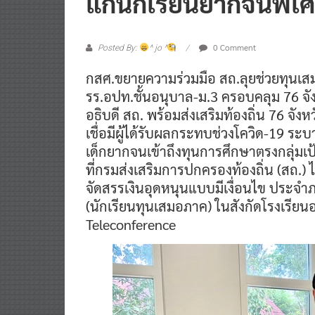
0 Comment
Posted By:
^ jo ^
กสศ.ขยายความร่วมมือ สถ.ลุยช่วยทุนเ
รร.อปท.ชั้นอนุบาล-ม.3 ครอบคลุม 76 จั
อธิบดี สถ. พร้อมส่งเสริมท้องถิ่น 76 จัง
เชื่อมีผู้ได้รับผลกระทบช่วงโควิด-19 ระ
เด็กยากจนเข้าถึงทุนการศึกษาตรงกลุ่มเ
ที่กรมส่งเสริมการปกครองท้องถิ่น (สถ.)
จัดสรรเงินอุดหนุนแบบมีเงื่อนไข ประจำภ
(นักเรียนทุนเสมอภาค) ในสังกัดโรงเรีย
Teleconference