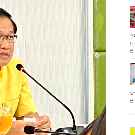
“G
ลา
Sm