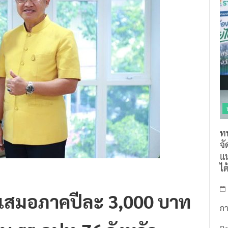
ท
จ
แน
ไ
นเสมอภาคปีละ 3,000 บาท
กา
ศษ รร.อปท.76 จังหวัด
R