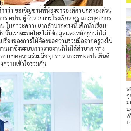
ล่าวว่า ขอเชิญชวนพี่น้องชาวองค์กรปกครองส่วน
ิหาร อปท. ผู้อำนวยการโรงเรียน ครู และบุคลากร
ลาน ในภาวะความยากลำบากตรงนี้ เด็กนักเรียน
ือนั้นเราจะขอโดยไม่มีข้อมูลและหลักฐานก็ไม่
ในเรื่องของการให้ต้องขอความร่วมมือจากครูลงไป
ยงานมาซึ่งระบบการรายงานก็ไม่ได้ลำบาก ทาง
่ายดาย ขอความร่วมมือทุกท่าน และทางอปท.ยินดี
้างความเข้าใจร่วมกัน
น
ค
ม
นค
เท
1