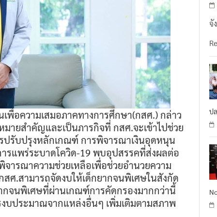
จั
R
ปล
ุนเพื่อความเสมอภาคทางการศึกษา(กสศ.) กล่าว
ป้าหมายสำคัญและเป็นภารกิจที่ กสศ.จะเข้าไปช่วย
การปรับปรุงหลักเกณฑ์ การพิจารณาเงินอุดหนุน
งการแพร่ระบาดโควิด-19 พบอุปสรรคที่ส่งผลต่อ
งพิจารณาความช่วยเหลือเพื่อช่วยอำนวยความ
 กสศ.สามารถจัดงบให้เด็กยากจนพิเศษในสังกัด
ากจนพิเศษที่ผ่านเกณฑ์การคัดกรองมากกว่านี้
No
งบประมาณจากแหล่งอื่นๆ เพิ่มเติมตามสภาพ