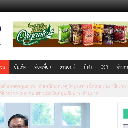
วชน
บันเทิง
ท่องเที่ยว
ยานยนต์
กีฬา
CSR
ข่าวท
็ว แรง คุ้มค่าทั่วไทยพร้อมโอกาสสร้างรายได้เสริมผ่าน Lazada Affiliate