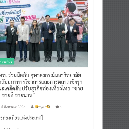
ท่องเที่ยว
ทท. ร่วมมือกับ จุฬาลงกรณ์มหาวิทยาลัย
ัดสัมมนาทางวิชาการและการตลาดเชิงรุก
ะเคล็ดลับปรับธุรกิจท่องเที่ยวไทย “ขาย
ด้ ขายดี ขายนาน”
0
5 สิงหาคม 2026
^ jo ^
รท่องเที่ยวแห่งประเทศไ
ead More