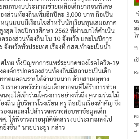
่วยสมทบงบประมาณช่วยเหลือเด็กยากจนพิเศษ
องส่วนท้องถิ่นเพิ่มอีกปีละ 3,000 บาท ถือเป็น
‘บ
ฉล
นอุดหนุนแบบมีเงื่อนไขสำหรับนักเรียนทุนเสมอภาค
ลล
ูงสุด โดยปีการศึกษา 2562 ที่ผ่านมาได้ดำเนิน
ไ
รองส่วนท้องถิ่น ใน 10 จังหวัด และในปีการ
จังหวัดทั่วประเทศ เรื่องที่ กสศ.ทำจะเป็นน้ำ
เป
เทศไทย ทั้งปัญหาการแพร่ระบาดของโรคโควิด-19
งองค์กรปกครองส่วนท้องถิ่นมีสถานะเป็นเด็ก
R
รองขาดแคลนรายได้จำนวนมาก ด้วยสาเหตุทาง
 เราคาดหวังว่ากลุ่มเด็กยากจนที่ได้รับการช่วย
กจนจะได้เข้าร่วมโครงการอย่างทั่วถึง ความร่วมไม้
ิ่น ผู้บริหารโรงเรียน ครู ถือเป็นเรื่องสำคัญ จึง
ัดกรองและลงไปสำรวจตรวจสอบหาข้อมูลเด็ก
คว
้ กสศ. ได้พิจารณาอนุมัติจัดสรรงบประมาณลงไป
ทุ
กยิ่งขึ้น” นายประยูร กล่าว