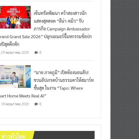
เซ็นทรัลพัฒนา คว้าสองสาวนัก
แสดงสุดฮอต “ลีน่า-หมิว” รับ
ภารกิจ Campaign Ambassador
rand Grand Sale 2026” ปลุกเอเนอร์จี้มหกรรมช้อปก
งปีสุดคึกคัก
0
29 พฤษภาคม 2026
“มาย ภาคภูมิ” เปิดห้องนอนลับ!
ชวนอัปเกรดบ้านธรรมดาให้สมาร์ท
ขั้นสุด ในงาน “Tapo: Where
art Home Meets Real AI”
0
18 พฤษภาคม 2026
ข่าวทั่วไทย