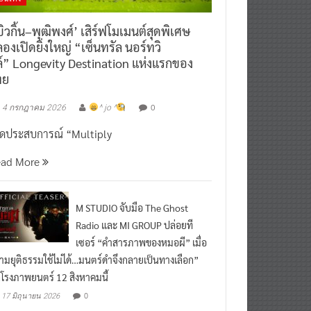
ิวกิ้น–พุฒิพงศ์’ เสิร์ฟโมเมนต์สุดพิเศษ
องเปิดยิ่งใหญ่ “เซ็นทรัล นอร์ทวิ
์” Longevity Destination แห่งแรกของ
ทย
0
4 กรกฎาคม 2026
^ jo ^
ิดประสบการณ์ “Multiply
ead More
M STUDIO จับมือ The Ghost
Radio และ MI GROUP ปล่อยที
เซอร์ “คำสารภาพของหมอผี” เมื่อ
ามยุติธรรมใช้ไม่ได้…มนตร์ดำจึงกลายเป็นทางเลือก”
กโรงภาพยนตร์ 12 สิงหาคมนี้
0
17 มิถุนายน 2026