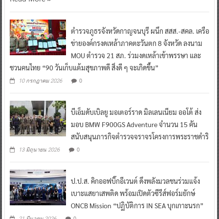
ตำรวจภูธรจังหวัดกาญจนบุรี ผนึก สสส.-สคล. เครือ
ข่ายองค์กรงดเหล้าภาคตะวันตก 8 จังหวัด ลงนาม
MOU ตำรวจ 21 สภ. ร่วมงดเหล้าเข้าพรรษา และ
ชวนคนไทย “90 วันเก็บแต้มสุขภาพดี สิ่งดี ๆ จะเกิดขึ้น”
0
10 กรกฎาคม 2026
บีเอ็มดับเบิลยู มอเตอร์ราด มิลเลนเนียม ออโต้ ส่ง
มอบ BMW F900GS Adventure จำนวน 15 คัน
สนับสนุนภารกิจตำรวจจราจรโครงการพระราชดำริ
0
13 มิถุนายน 2026
ป.ป.ส. คิกออฟบิ๊กอีเวนต์ ดึงพลังมวลชนร่วมแจ้ง
เบาะแสยาเสพติด พร้อมเปิดตัวซีรีส์ฟอร์มยักษ์
ONCB Mission “ปฏิบัติการ IN SEA บุกเกาะนรก”
0
21 มีนาคม 2026