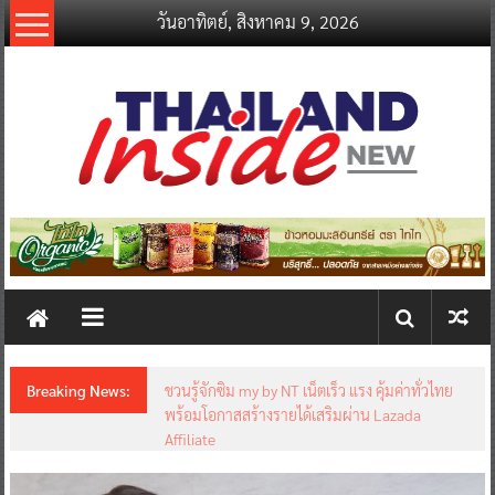
Skip
วันอาทิตย์, สิงหาคม 9, 2026
to
content
thailandinsidenew.com
Thailand
Inside
New
Breaking News:
ชวนรู้จักซิม my by NT เน็ตเร็ว แรง คุ้มค่าทั่วไทย
พร้อมโอกาสสร้างรายได้เสริมผ่าน Lazada
Affiliate