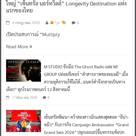
ใหญ่ “เซ็นทรัล นอร์ทวิลล์” Longevity Destination แห่ง
แรกของไทย
0
4 กรกฎาคม 2026
^ jo ^
เปิดประสบการณ์ “Multiply
Read More
M STUDIO จับมือ The Ghost Radio และ MI
GROUP ปล่อยทีเซอร์ “คำสารภาพของหมอผี” เมื่อ
ความยุติธรรมใช้ไม่ได้…มนตร์ดำจึงกลายเป็นทาง
เลือก” ทุกโรงภาพยนตร์ 12 สิงหาคมนี้
0
17 มิถุนายน 2026
เซ็นทรัลพัฒนา คว้าสองสาวนักแสดงสุดฮอต “ลีน่า-
หมิว” รับภารกิจ Campaign Ambassador “Grand
Grand Sale 2026” ปลุกเอเนอร์จี้มหกรรมช้อปก