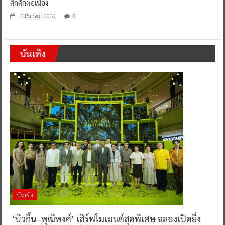
คึกคักต่อเนื่อง
0
5 มีนาคม 2026
บันเทิง
บันเทิง
‘บิวกิ้น–พุฒิพงศ์’ เสิร์ฟโมเมนต์สุดพิเศษ ฉลองเปิดยิ่ง