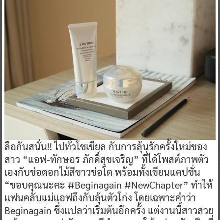
ลือกันสนั่น!! ไปทั่วโซเชียล กับการลุ้นรักครั้งใหม่ของ
สาว “แอฟ-ทักษอร ภักดิ์สุขเจริญ” ที่ได้โพสต์ภาพตัว
เองกับช่อดอกไม้สีขาวช่อโต พร้อมทั้งเขียนแคปชั่น
“ขอบคุณนะคะ #Beginagain #NewChapter” ทำให้
แฟนคลับแม่แอฟถึงกับลุ้นตัวโก่ง โดยเฉพาะคำว่า
Beginagain ซึ่งแปลว่าเริ่มต้นอีกครั้ง แต่งานนี้สาวสวย