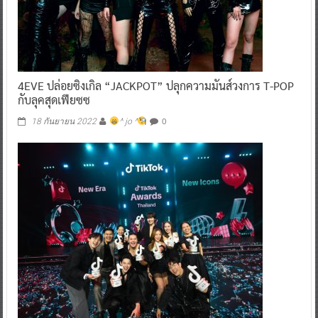
4EVE ปล่อยซิงเกิล “JACKPOT” ปลุกความมันส์วงการ T-POP
กับลุคสุดเฟียซซ
0
18 กันยายน 2022
^ jo ^