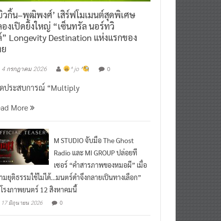
ิวกิ้น–พุฒิพงศ์’ เสิร์ฟโมเมนต์สุดพิเศษ
องเปิดยิ่งใหญ่ “เซ็นทรัล นอร์ทวิ
์” Longevity Destination แห่งแรกของ
ทย
0
4 กรกฎาคม 2026
^ jo ^
ิดประสบการณ์ “Multiply
ead More
M STUDIO จับมือ The Ghost
Radio และ MI GROUP ปล่อยที
เซอร์ “คำสารภาพของหมอผี” เมื่อ
ามยุติธรรมใช้ไม่ได้…มนตร์ดำจึงกลายเป็นทางเลือก”
กโรงภาพยนตร์ 12 สิงหาคมนี้
0
17 มิถุนายน 2026