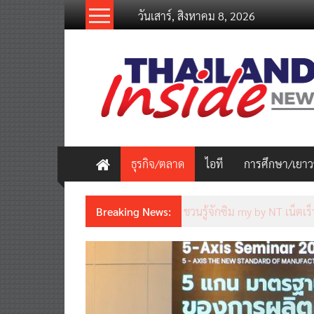
Skip
วันเสาร์, สิงหาคม 8, 2026
to
content
thailandinsidenew.com
Thailand
Inside
New
ธุรกิจ/ตลาด
ไอที
การศึกษา/เยา
Breaking News:
ชวนรู้จักซิม my by NT เน็ตเร