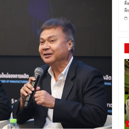
ดึ
คึก