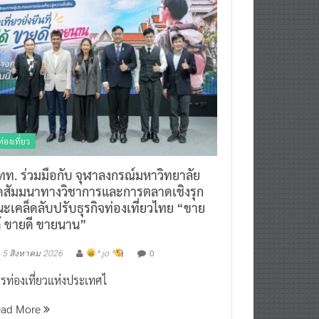
ท่องเที่ยว
ทท. ร่วมมือกับ จุฬาลงกรณ์มหาวิทยาลัย
ัดสัมมนาทางวิชาการและการตลาดเชิงรุก
ะเคล็ดลับปรับธุรกิจท่องเที่ยวไทย “ขาย
ด้ ขายดี ขายนาน”
0
5 สิงหาคม 2026
^ jo ^
รท่องเที่ยวแห่งประเทศไ
ead More