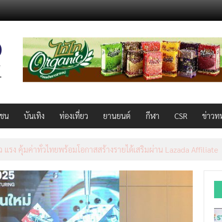
วชน
บันเทิง
ท่องเที่ยว
ยานยนต์
กีฬา
CSR
ข่าวท
็ว แรง คุ้มค่าทั่วไทยพร้อมโอกาสสร้างรายได้เสริมผ่าน Lazada Affiliate