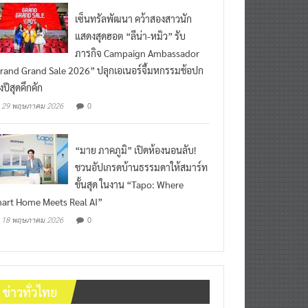
เซ็นทรัลพัฒนา คว้าสองสาวนัก
แสดงสุดฮอต “ลีน่า-หมิว” รับ
ภารกิจ Campaign Ambassador
rand Grand Sale 2026” ปลุกเอเนอร์จี้มหกรรมช้อปก
งปีสุดคึกคัก
0
29 พฤษภาคม 2026
“มาย ภาคภูมิ” เปิดห้องนอนลับ!
ชวนอัปเกรดบ้านธรรมดาให้สมาร์ท
ขั้นสุด ในงาน “Tapo: Where
art Home Meets Real AI”
0
18 พฤษภาคม 2026
ข่าวทั่วไทย