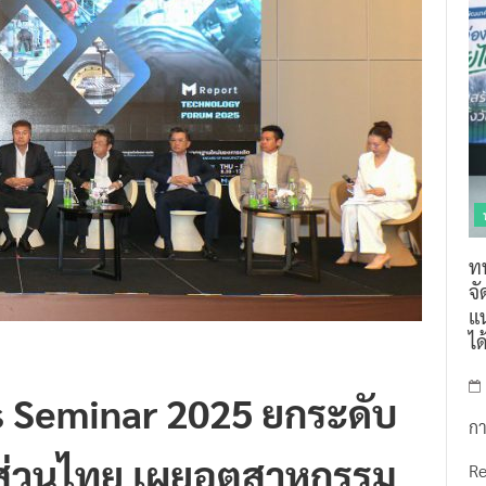
ท
จ
แน
ไ
is Seminar 2025 ยกระดับ
กา
ส่วนไทย เผยอุตสาหกรรม
R