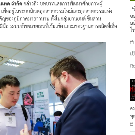
ชีนเทค จำกัด
กล่าวถึง บทบาทและการพัฒนาศักยภาพผู้
‘บ
เพื่ออยู่ในระบบนิเวศอุตสาหกรรมใหม่และอุตสาหกรรมแห่ง
ฉล
คัญของภูมิภาคมายาวนาน ทั้งในกลุ่มยานยนต์ ชิ้นส่วน
ลล
นฝีมือ ระบบซัพพลายเชนที่เข้มแข็ง และมาตรฐานการผลิตที่เชื่อ
ไ
เป
R
คว
ทุ