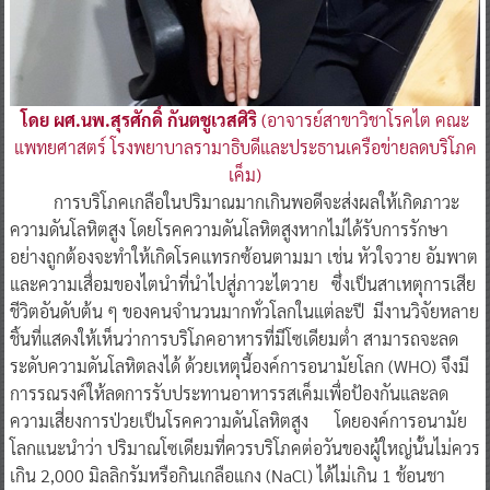
โดย ผศ.นพ.สุรศักดิ์ กันตชูเวสศิริ
(อาจารย์สาขาวิชาโรคไต คณะ
แพทยศาสตร์ โรงพยาบาลรามาธิบดีและประธานเครือข่ายลดบริโภค
เค็ม)
การบริโภคเกลือในปริมาณมากเกินพอดีจะส่งผลให้เกิดภาวะ
ความดันโลหิตสูง โดยโรคความดันโลหิตสูงหากไม่ได้รับการรักษา
อย่างถูกต้องจะทำให้เกิดโรคแทรกซ้อนตามมา เช่น หัวใจวาย อัมพาต
และความเสื่อมของไตนำที่นำไปสู่ภาวะไตวาย ซึ่งเป็นสาเหตุการเสีย
ชีวิตอันดับต้น ๆ ของคนจำนวนมากทั่วโลกในแต่ละปี มีงานวิจัยหลาย
ชิ้นที่แสดงให้เห็นว่าการบริโภคอาหารที่มีโซเดียมต่ำ สามารถจะลด
ระดับความดันโลหิตลงได้ ด้วยเหตุนี้องค์การอนามัยโลก (WHO) จึงมี
การรณรงค์ให้ลดการรับประทานอาหารรสเค็มเพื่อป้องกันและลด
ความเสี่ยงการป่วยเป็นโรคความดันโลหิตสูง โดยองค์การอนามัย
โลกแนะนำว่า ปริมาณโซเดียมที่ควรบริโภคต่อวันของผู้ใหญ่นั้นไม่ควร
เกิน 2,000 มิลลิกรัมหรือกินเกลือแกง (NaCl) ได้ไม่เกิน 1 ช้อนชา