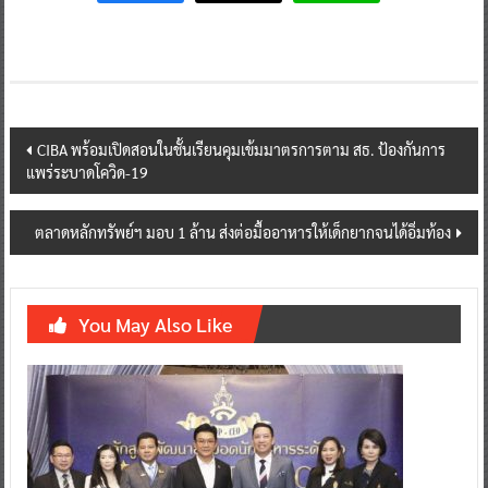
Post
CIBA พร้อมเปิดสอนในชั้นเรียนคุมเข้มมาตรการตาม สธ. ป้องกันการ
แพร่ระบาดโควิด-19
navigation
ตลาดหลักทรัพย์ฯ มอบ 1 ล้าน ส่งต่อมื้ออาหารให้เด็กยากจนได้อิ่มท้อง
You May Also Like