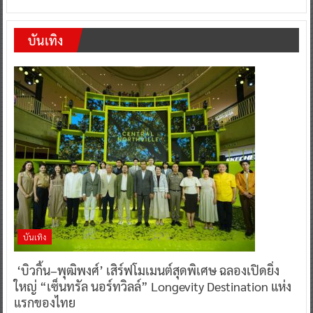
บันเทิง
บันเทิง
‘บิวกิ้น–พุฒิพงศ์’ เสิร์ฟโมเมนต์สุดพิเศษ ฉลองเปิดยิ่ง
ใหญ่ “เซ็นทรัล นอร์ทวิลล์” Longevity Destination แห่ง
แรกของไทย