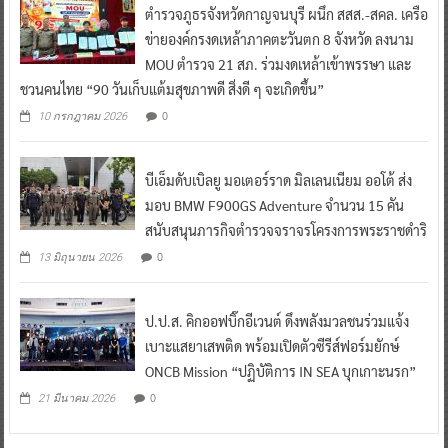
ตำรวจภูธรจังหวัดกาญจนบุรี ผนึก สสส.-สคล. เครือ
ข่ายองค์กรงดเหล้าภาคตะวันตก 8 จังหวัด ลงนาม
MOU ตำรวจ 21 สภ. ร่วมงดเหล้าเข้าพรรษา และ
ชวนคนไทย “90 วันเก็บแต้มสุขภาพดี สิ่งดี ๆ จะเกิดขึ้น”
0
10 กรกฎาคม 2026
บีเอ็มดับเบิลยู มอเตอร์ราด มิลเลนเนียม ออโต้ ส่ง
มอบ BMW F900GS Adventure จำนวน 15 คัน
สนับสนุนภารกิจตำรวจจราจรโครงการพระราชดำริ
0
13 มิถุนายน 2026
ป.ป.ส. คิกออฟบิ๊กอีเวนต์ ดึงพลังมวลชนร่วมแจ้ง
เบาะแสยาเสพติด พร้อมเปิดตัวซีรีส์ฟอร์มยักษ์
ONCB Mission “ปฏิบัติการ IN SEA บุกเกาะนรก”
0
21 มีนาคม 2026