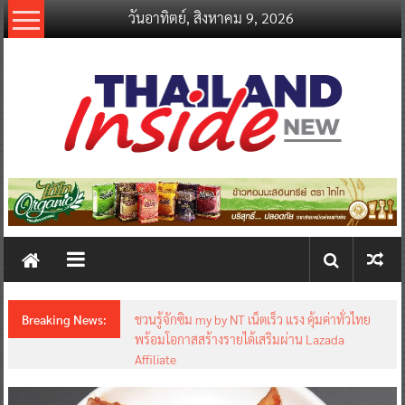
Skip
วันอาทิตย์, สิงหาคม 9, 2026
to
content
thailandinsidenew.com
Thailand
Inside
New
Breaking News:
ชวนรู้จักซิม my by NT เน็ตเร็ว แรง คุ้มค่าทั่วไทย
พร้อมโอกาสสร้างรายได้เสริมผ่าน Lazada
Affiliate