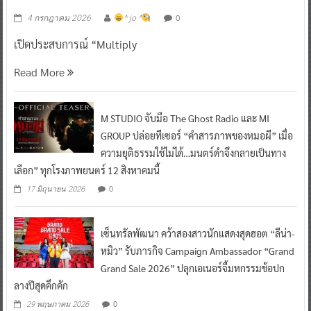
0
4 กรกฎาคม 2026
^ jo ^
เปิดประสบการณ์ “Multiply
Read More
M STUDIO จับมือ The Ghost Radio และ MI
GROUP ปล่อยทีเซอร์ “คำสารภาพของหมอผี” เมื่อ
ความยุติธรรมใช้ไม่ได้…มนตร์ดำจึงกลายเป็นทาง
เลือก” ทุกโรงภาพยนตร์ 12 สิงหาคมนี้
0
17 มิถุนายน 2026
เซ็นทรัลพัฒนา คว้าสองสาวนักแสดงสุดฮอต “ลีน่า-
หมิว” รับภารกิจ Campaign Ambassador “Grand
Grand Sale 2026” ปลุกเอเนอร์จี้มหกรรมช้อปก
ลางปีสุดคึกคัก
0
29 พฤษภาคม 2026