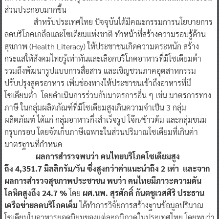
ส่วนประกอบมากขึ้น
สำหรับประเทศไทย ปัจจุบันได้มีคณะกรรมการนโยบายการ
ลดบริโภคเกลือและโซเดียมแห่งชาติ ทำหน้าที่สร้างความรอบรู้ด้าน
สุขภาพ (Health Literacy) ให้ประชาชนเกิดความตระหนัก สร้าง
กระแสให้สังคมไทยรู้เท่าทันและเลือกบริโภคอาหารที่มีโซเดียมต่ำ
รวมถึงพัฒนารูปแบบการสื่อสาร และเชิญชวนภาคอุตสาหกรรม
ปรับปรุงสูตรอาหาร เพิ่มช่องทางให้ประชาชนเข้าถึงอาหารที่มี
โซเดียมต่ำ โดยดำเนินการร่วมกับมาตรการอื่น ๆ เช่น มาตรการทาง
ภาษี ในกลุ่มผลิตภัณฑ์ที่มีโซเดียมสูงเกินความจำเป็น 3 กลุ่ม
ผลิตภัณฑ์ ได้แก่ กลุ่มอาหารกึ่งสำเร็จรูป โจ๊ก/ข้าวต้ม และกลุ่มขนม
กรุบกรอบ โดยจัดเก็บภาษีเฉพาะในส่วนปริมาณโซเดียมที่เกินค่า
มาตรฐานที่กำหนด
ผลการสำรวจพบว่า คนไทยบริโภคโซเดียมสูง
ถึง 4,351.7 มิลลิกรัม/วัน ซึ่งสูงกว่าค่าแนะนำถึง 2 เท่า และจาก
ผลการสำรวจสุขภาพประชาชน พบว่า คนไทยมีภาวะความดัน
โลหิตสูงถึง 24.7 %
โดย
ผศ.นพ. สุรศักดิ์ กันตชูเวสศิริ ประธาน
เครือข่ายลดบริโภคเค็ม
ได้ทำการวิจัยการสร้างฐานข้อมูลปริมาณ
โซเดียมในอาหารยอดนิยมของแต่ละภูมิภาคในประเทศไทย โดยพบว่า