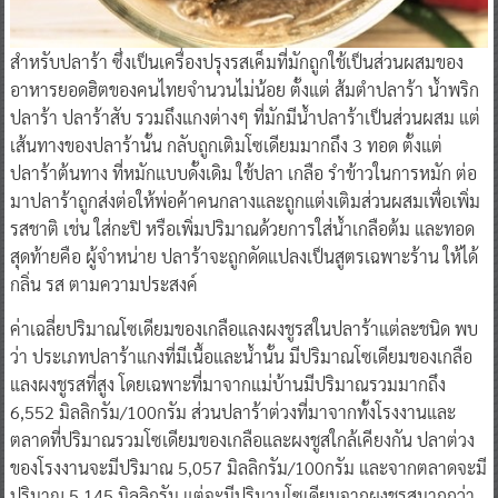
สำหรับปลาร้า ซึ่งเป็นเครื่องปรุงรสเค็มที่มักถูกใช้เป็นส่วนผสมของ
อาหารยอดฮิตของคนไทยจำนวนไม่น้อย ตั้งแต่ ส้มตำปลาร้า น้ำพริก
ปลาร้า ปลาร้าสับ รวมถึงแกงต่างๆ ที่มักมีน้ำปลาร้าเป็นส่วนผสม แต่
เส้นทางของปลาร้านั้น กลับถูกเติมโซเดียมมากถึง 3 ทอด ตั้งแต่
ปลาร้าต้นทาง ที่หมักแบบดั้งเดิม ใช้ปลา เกลือ รำข้าวในการหมัก ต่อ
มาปลาร้าถูกส่งต่อให้พ่อค้าคนกลางและถูกแต่งเติมส่วนผสมเพื่อเพิ่ม
รสชาติ เช่น ใส่กะปิ หรือเพิ่มปริมาณด้วยการใส่น้ำเกลือต้ม และทอด
สุดท้ายคือ ผู้จำหน่าย ปลาร้าจะถูกดัดแปลงเป็นสูตรเฉพาะร้าน ให้ได้
กลิ่น รส ตามความประสงค์
ค่าเฉลี่ยปริมาณโซเดียมของเกลือแลงผงชูรสในปลาร้าแต่ละชนิด พบ
ว่า ประเภทปลาร้าแกงที่มีเนื้อและน้ำนั้น มีปริมาณโซเดียมของเกลือ
แลงผงชูรสที่สูง โดยเฉพาะที่มาจากแม่บ้านมีปริมาณรวมมากถึง
6,552 มิลลิกรัม/100กรัม ส่วนปลาร้าต่วงที่มาจากทั้งโรงงานและ
ตลาดที่ปริมาณรวมโซเดียมของเกลือและผงชูสใกล้เคียงกัน ปลาต่วง
ของโรงงานจะมีปริมาณ 5,057 มิลลิกรัม/100กรัม และจากตลาดจะมี
ปริมาณ 5,145 มิลลิกรัม แต่จะมีปริมานโซเดียมจากผงชูรสมากกว่า