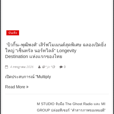
บันเทิง
‘บิวกิ้น–พุฒิพงศ์’ เสิร์ฟโมเมนต์สุดพิเศษ ฉลองเปิดยิ่ง
ใหญ่ “เซ็นทรัล นอร์ทวิลล์” Longevity
Destination แห่งแรกของไทย
4 กรกฎาคม 2026
😁^ jo ^🧐
0
เปิดประสบการณ์ “Multiply
Read More
M STUDIO จับมือ The Ghost Radio และ MI
GROUP ปล่อยทีเซอร์ “คำสารภาพของหมอผี”