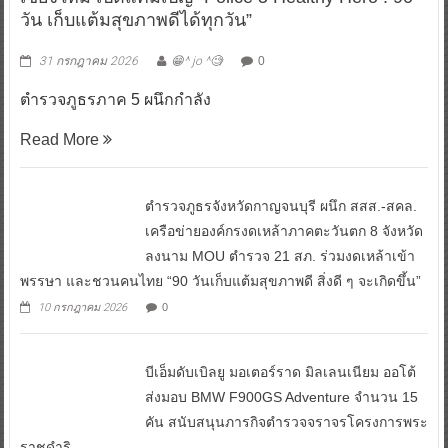
วัน เก็บแต้มสุขภาพดีได้ทุกวัน”
31 กรกฎาคม 2026
😁^ jo ^🧐
0
ตำรวจภูธรภาค 5 ผนึกกำลัง
Read More
ตำรวจภูธรจังหวัดกาญจนบุรี ผนึก สสส.-สคล.
เครือข่ายองค์กรงดเหล้าภาคตะวันตก 8 จังหวัด
ลงนาม MOU ตำรวจ 21 สภ. ร่วมงดเหล้าเข้า
พรรษา และชวนคนไทย “90 วันเก็บแต้มสุขภาพดี สิ่งดี ๆ จะเกิดขึ้น”
10 กรกฎาคม 2026
0
บีเอ็มดับเบิลยู มอเตอร์ราด มิลเลนเนียม ออโต้
ส่งมอบ BMW F900GS Adventure จำนวน 15
คัน สนับสนุนภารกิจตำรวจจราจรโครงการพระ
ราชดำริ