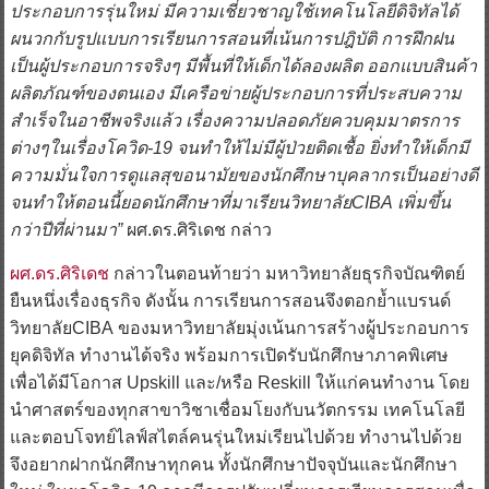
ประกอบการรุ่นใหม่ มีความเชี่ยวชาญใช้เทคโนโลยีดิจิทัลได้
ผนวกกับรูปแบบการเรียนการสอนที่เน้นการปฎิบัติ การฝึกฝน
เป็นผู้ประกอบการจริงๆ มีพื้นที่ให้เด็กได้ลองผลิต ออกแบบสินค้า
ผลิตภัณฑ์ของตนเอง มีเครือข่ายผู้ประกอบการที่ประสบความ
สำเร็จในอาชีพจริงแล้ว เรื่องความปลอดภัยควบคุมมาตรการ
ต่างๆในเรื่องโควิด-19 จนทำให้ไม่มีผู้ป่วยติดเชื้อ ยิ่งทำให้เด็กมี
ความมั่นใจการดูแลสุขอนามัยของนักศึกษาบุคลากรเป็นอย่างดี
จนทำให้ตอนนี้ยอดนักศึกษาที่มาเรียนวิทยาลัยCIBA เพิ่มขึ้น
กว่าปีที่ผ่านมา”
ผศ.ดร.ศิริเดช กล่าว
ผศ.ดร.ศิริเดช
กล่าวในตอนท้ายว่า มหาวิทยาลัยธุรกิจบัณฑิตย์
ยืนหนึ่งเรื่องธุรกิจ ดังนั้น การเรียนการสอนจึงตอกย้ำแบรนด์
วิทยาลัยCIBA ของมหาวิทยาลัยมุ่งเน้นการสร้างผู้ประกอบการ
ยุคดิจิทัล ทำงานได้จริง พร้อมการเปิดรับนักศึกษาภาคพิเศษ
เพื่อได้มีโอกาส Upskill และ/หรือ Reskill ให้แก่คนทำงาน โดย
นำศาสตร์ของทุกสาขาวิชาเชื่อมโยงกับนวัตกรรม เทคโนโลยี
และตอบโจทย์ไลฟ์สไตล์คนรุ่นใหม่เรียนไปด้วย ทำงานไปด้วย
จึงอยากฝากนักศึกษาทุกคน ทั้งนักศึกษาปัจจุบันและนักศึกษา