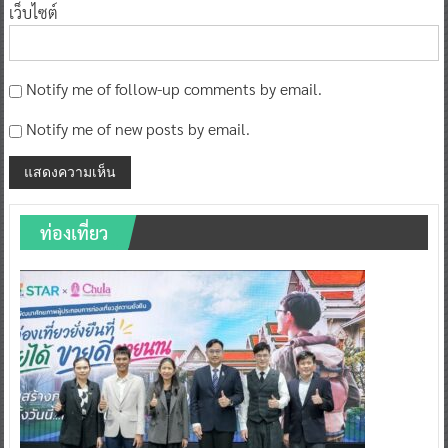
เว็บไซต์
Notify me of follow-up comments by email.
Notify me of new posts by email.
ท่องเที่ยว