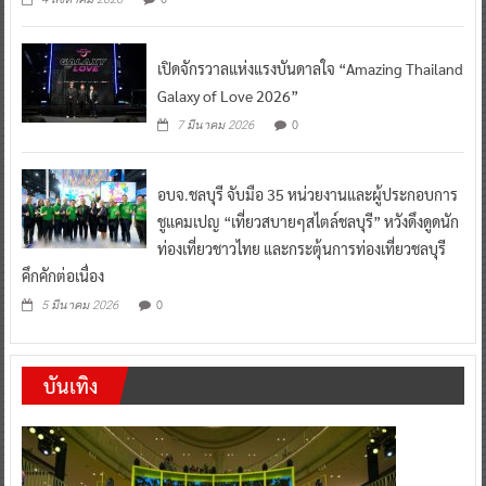
เปิดจักรวาลแห่งแรงบันดาลใจ “Amazing Thailand
Galaxy of Love 2026”
0
7 มีนาคม 2026
อบจ.ชลบุรี จับมือ 35 หน่วยงานและผู้ประกอบการ
ชูแคมเปญ “เที่ยวสบายๆสไตล์ชลบุรี” หวังดึงดูดนัก
ท่องเที่ยวชาวไทย และกระตุ้นการท่องเที่ยวชลบุรี
คึกคักต่อเนื่อง
0
5 มีนาคม 2026
บันเทิง