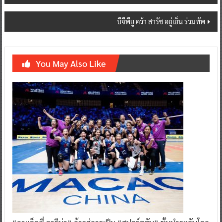
navigation
บีจีพียู คว้า สารัช อยู่เย็น ร่วมทัพ
You May Also Like