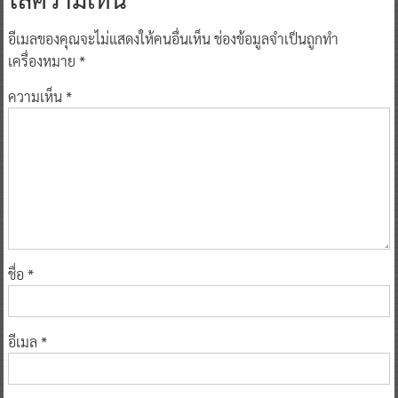
อีเมลของคุณจะไม่แสดงให้คนอื่นเห็น
ช่องข้อมูลจำเป็นถูกทำ
เครื่องหมาย
*
ความเห็น
*
ชื่อ
*
อีเมล
*