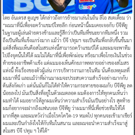
โดย อันเดรส ตูเญซ ได้กล่าวถึงการย้ายมาเล่นในถิ่น ลีโอ สเตเดี้ยม ว่า
“ผมมาที่นี่เพื่อจะคว้าแชมป์ไทยลีก ก่อนหน้านี้ผมเคยเจอกับ บีจีพียู
ในฐานะผู้เล่นฝ่ายตรงข้ามและรู้สึกว่าเป็นทีมที่ชนะยากทีมหนึ่ง รวม
ถึงเป็นทีมที่แข็งแกร่งมาก แม้ว่า บีจี ปทุมฯ จะเป็นทีมพึ่งกลับขึ้นชั้นมา
แต่สิ่งที่ผมเห็นคือสโมสรแห่งนี้สามารถคว้าแชมป์ได้ และผมจะพาทีม
ไปถึงจุดนั้นให้ได้ ผมไม่ได้มาที่นี่เพื่อพักผ่อน หรือมาเพื่อโกยเงินในช่วง
ท้ายของอาชีพค้าแข้ง แต่ผมมองเห็นศักยภาพหลายอย่างของสโมสร
แห่งนี้ ทั้งเรื่องของตัวผู้เล่น การบริหารงานภายในทีม นั่นคือเหตุผลที่
ผมมาที่นี่ และแม้ว่าที่ผ่านมาผมจะประสบความสำเร็จอย่างมากกับ
ต้นสังกัดเก่า แต่นั่นมันก็ไม่ได้ทำให้ความกระหายของผมกับ บีจีพียู ลด
น้อยลงไป มันเป็นสิ่งที่อยู่ในตัวผมตลอด ผมต้องการให้ทุกคนเห็นว่า
ผมทำได้ ผมอยากให้ลูกผมเห็นว่าความสำเร็จมันเป็นอย่างไร สุดท้าย
ผมก็อยากจะฝากถึงแฟนบอล บีจีพียู ว่าผมมาที่นี่เพื่อช่วยทีมให้ได้
มากที่สุด และผมหวังว่าเมื่อโรคโควิด-19 หมดไป ทุกคนจะเข้ามาเชียร์
ผมและเป็นกำลังใจให้กับทีมในสนาม และผมจะนำความสำเร็จมาสู่
สโมสร บีจี ปทุม ฯ ให้ได้”