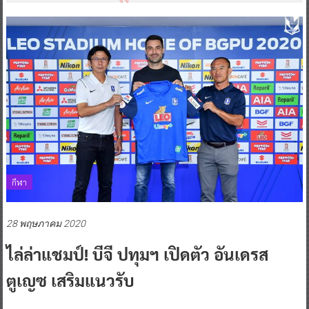
กีฬา
28 พฤษภาคม 2020
ไล่ล่าแชมป์! บีจี ปทุมฯ เปิดตัว อันเดรส
ตูเญซ เสริมแนวรับ