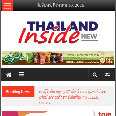
Skip
วันจันทร์, สิงหาคม 10, 2026
to
content
thailandinsidenew.com
Thailand
Inside
New
Breaking News:
ชวนรู้จักซิม my by NT เน็ตเร็ว แรง คุ้มค่าทั่วไทย
พร้อมโอกาสสร้างรายได้เสริมผ่าน Lazada
Affiliate