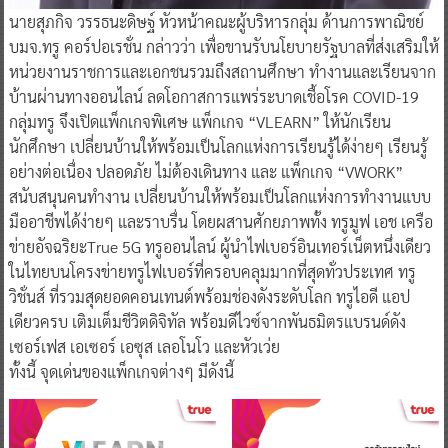
นายสุภกิจ วรรธนะดิษฐ์ หัวหน้าคณะผู้บริหารกลุ่ม ด้านการพาณิชย์
บมจ.ทรู คอร์ปอเรชั่น กล่าวว่า เพื่อขานรับนโยบายรัฐบาลที่ส่งเสริมให้
หน่วยงานราชการและเอกชนรวมถึงสถานศึกษา ทำงานและเรียนจาก
บ้านผ่านทางออนไลน์ ลดโอกาสการแพร่ระบาดเชื้อโรค COVID-19
กลุ่มทรู จึงเปิดแพ็กเกจพิเศษ แพ็กเกจ “VLEARN” ให้นักเรียน
นักศึกษา เปลี่ยนบ้านให้พร้อมเป็นโลกแห่งการเรียนรู้ได้ง่ายๆ เรียนรู้
อย่างต่อเนื่อง ปลอดภัย ไม่ต้องเดินทาง และ แพ็กเกจ “VWORK”
สนับสนุนคนทำงาน เปลี่ยนบ้านให้พร้อมเป็นโลกแห่งการทำงานแบบ
มืออาชีพได้ง่ายๆ และราบรื่น โดยผสานศักยภาพทั้ง ทรูมูฟ เอช เครือ
ข่ายอัจฉริยะTrue 5G ทรูออนไลน์ ผู้นำไฟเบอร์อินเทอร์เน็ตหนึ่งเดียว
ในไทยบนโครงข่ายทรูไฟเบอร์ที่ครอบคลุมมากที่สุดทั่วประเทศ ทรู
วิชั่นส์ ที่รวมสุดยอดคอนเทนต์พร้อมช่องดังระดับโลก ทรูไอดี แอป
เดียวครบ เติมเต็มชีวิตดิจิทัล พร้อมดีไวซ์จากพันธมิตรแบรนด์ดัง
เซอร์เฟส เอเซอร์ เอซุส เลอโนโว และหัวเว่ย
ทั้งนี้ จุดเด่นของแพ็กเกจต่างๆ มีดังนี้