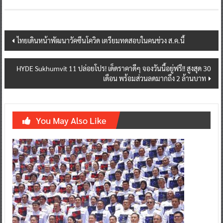
Post
ไทยเดินหน้าพัฒนาวัคซีนโควิด เตรียมทดสอบในคนช่วง ส.ค.นี้
navigation
HYDE Sukhumvit 11 ปล่อยโปร! เด็ดราคาดีๆ จองวันนี้อยู่ฟรี!! สูงสุด 30
เดือน พร้อมส่วนลดมากถึง 2 ล้านบาท
You May Also Like