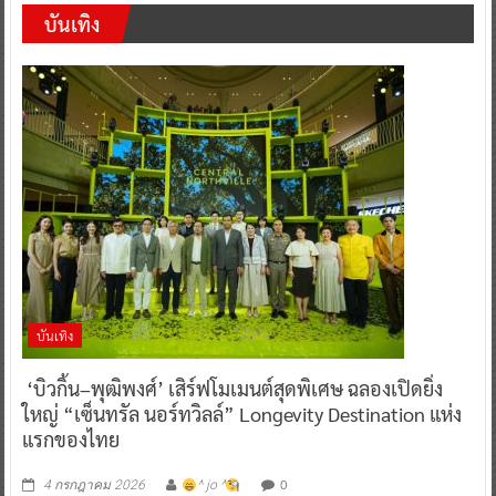
บันเทิง
บันเทิง
‘บิวกิ้น–พุฒิพงศ์’ เสิร์ฟโมเมนต์สุดพิเศษ ฉลองเปิดยิ่ง
ใหญ่ “เซ็นทรัล นอร์ทวิลล์” Longevity Destination แห่ง
แรกของไทย
0
4 กรกฎาคม 2026
^ jo ^