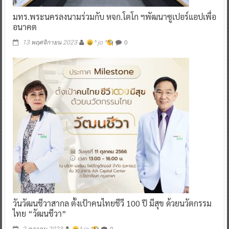
มทร.พระนครลงนามร่วมกับ หจก.โตโก ฯพัฒนาซูเปอร์แอปเพื่อ
อนาคต
0
13 พฤศจิกายน 2023
^ jo ^
วันวัฒนชีวาสากล ตั้งเป้าคนไทยชีวี 100 ปี มีสุข ด้วยนวัตกรรม
ไทย “วัฒนชีวา”
0