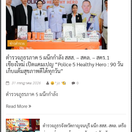
ข่าวตำรวจ
ตำรวจภูธรภาค 5 ผนึกกำลัง สสส. – สคล. – สคร.1
เชียงใหม่ เปิดแคมเปญ “Police 5 Healthy Hero : 90 วัน
เก็บแต้มสุขภาพดีได้ทุกวัน”
0
31 กรกฎาคม 2026
^ jo ^
ตำรวจภูธรภาค 5 ผนึกกำลัง
Read More
ตำรวจภูธรจังหวัดกาญจนบุรี ผนึก สสส.-สคล. เครือ