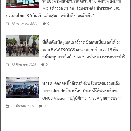
ข่ายองค์กรงดเหล้าภาคตะวันตก 8 จังหวัด ลงนาม
MOU ตำรวจ 21 สภ. ร่วมงดเหล้าเข้าพรรษา และ
ชวนคนไทย “90 วันเก็บแต้มสุขภาพดี สิ่งดี ๆ จะเกิดขึ้น”
0
10 กรกฎาคม 2026
บีเอ็มดับเบิลยู มอเตอร์ราด มิลเลนเนียม ออโต้ ส่ง
มอบ BMW F900GS Adventure จำนวน 15 คัน
สนับสนุนภารกิจตำรวจจราจรโครงการพระราชดำริ
0
13 มิถุนายน 2026
ป.ป.ส. คิกออฟบิ๊กอีเวนต์ ดึงพลังมวลชนร่วมแจ้ง
เบาะแสยาเสพติด พร้อมเปิดตัวซีรีส์ฟอร์มยักษ์
ONCB Mission “ปฏิบัติการ IN SEA บุกเกาะนรก”
0
21 มีนาคม 2026