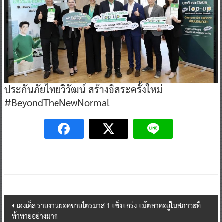
ประกันภัยไทยวิวัฒน์ สร้างอิสระครั้งใหม่
#BeyondTheNewNormal
Post
เฮงเค็ล รายงานยอดขายไตรมาส 1 แข็งแกร่ง แม้ตลาดอยู่ในสภาวะที่
ท้าทายอย่างมาก
navigation