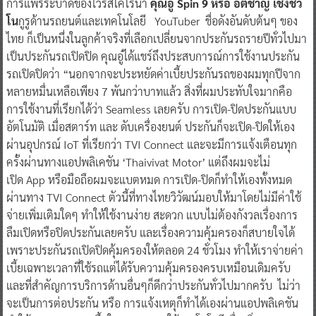
การแพร่ระบาดของไวรัสโคโรน่า
คุณอู๋ Spin 9 หรือ อติชาญ เชิงชว
โน
กูรูด้านรถยนต์และเทคโนโลยี YouTuber ชื่อดังอันดับต้นๆ ของ
ไทย ก็เป็นหนึ่งในลูกค้าจริงที่เลือกเปลี่ยนจากประกันรถรายปีทั่วไปมา
เป็นประกันรถเปิดปิด คุณอู๋ได้แชร์ถึงประสบการณ์การใช้งานประกัน
รถเปิดปิดว่า “นอกจากจะประหยัดค่าเบี้ยประกันรถของผมทุกปีจาก
หลายหมื่นเหลือเพียง 7 พันกว่าบาทแล้ว สิ่งที่ผมประทับใจมากคือ
การใช้งานที่เรียกได้ว่า Seamless เลยครับ การเปิด-ปิดประกันแบบ
อัตโนมัติ เมื่อสตาร์ท และ ดับเครื่องยนต์ ประกันก็จะเปิด-ปิดให้เอง
ผ่านอุปกรณ์ IoT ที่เรียกว่า TVI Connect และจะมีการแจ้งเตือนทุก
ครั้งผ่านทางแอปพลิเคชัน ‘Thaivivat Motor’ แต่ถึงผมจะไม่
เปิด App หรือมือถือผมจะแบตหมด การเปิด-ปิดก็ทำให้เองทั้งหมด
ผ่านทาง TVI Connect ตัวนี้ที่ทางไทยวิวัฒน์มอบให้มาโดยไม่มีค่าใช้
จ่ายเพิ่มเติมใดๆ ทำให้ใช้งานง่าย สะดวก แบบไม่ต้องกังวลเรื่องการ
ลืมเปิดหรือปิดประกันเลยครับ และเรื่องความคุ้มครองก็สบายใจได้
เพราะประกันรถเปิดปิดคุ้มครองให้ตลอด 24 ชั่วโมง ทำให้เราจ่ายค่า
เบี้ยเฉพาะเวลาที่ใช้รถแต่ได้รับความคุ้มครองครบเหมือนเดิมครับ
และที่สำคัญการบริการด้านอื่นๆก็ดีกว่าประกันทั่วไปมากครับ ไม่ว่า
จะเป็นการต่อประกัน หรือ การแจ้งเหตุก็ทำได้เองผ่านแอปพลิเคชัน