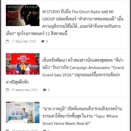
M STUDIO จับมือ The Ghost Radio และ MI
GROUP ปล่อยทีเซอร์ “คำสารภาพของหมอผี” เมื่อ
ความยุติธรรมใช้ไม่ได้…มนตร์ดำจึงกลายเป็นทาง
เลือก” ทุกโรงภาพยนตร์ 12 สิงหาคมนี้
0
17 มิถุนายน 2026
เซ็นทรัลพัฒนา คว้าสองสาวนักแสดงสุดฮอต “ลีน่า-
หมิว” รับภารกิจ Campaign Ambassador “Grand
Grand Sale 2026” ปลุกเอเนอร์จี้มหกรรมช้อปก
ลางปีสุดคึกคัก
0
29 พฤษภาคม 2026
“มาย ภาคภูมิ” เปิดห้องนอนลับ! ชวนอัปเกรดบ้าน
ธรรมดาให้สมาร์ทขั้นสุด ในงาน “Tapo: Where
Smart Home Meets Real AI”
0