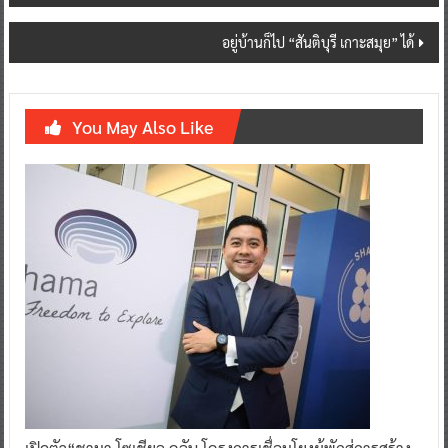
อยู่บ้านก็ไป “สันติบุรี เกาะสมุย” ได้
You May Also Like