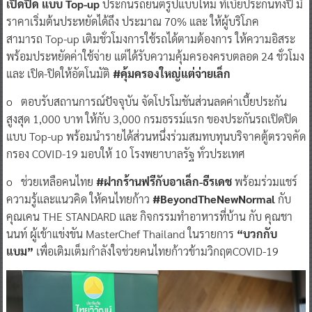
เปิดปิด แบบ Top-up
ประกันรถยนต์รูปแบบใหม่ ที่เบี้ยประกันทั้งปี มี
ราคาเริ่มต้นประหยัดได้ถึง ประมาณ 70% และ ให้ผู้บริโภค
สามารถ Top-up เติมชั่วโมงการใช้รถได้ตามต้องการ ให้ความอิสระ
พร้อมประหยัดค่าใช้จ่าย แต่ได้รับความคุ้มครองครบตลอด 24 ชั่วโมง
และ เปิด-ปิดให้อัตโนมัติ
#คุ้มครองใหญ่แต่จ่ายเล็ก
o ตอบรับสถานการณ์ปัจจุบัน จัดโปรโมชันส่วนลดค่าเบี้ยประกัน
สูงสุด 1,000 บาท ให้กับ 3,000 กรมธรรม์แรก ของประกันรถเปิดปิด
แบบ Top-up พร้อมนำรายได้ส่วนหนึ่งร่วมสมทบทุนบริจาคตู้ตรวจคัด
กรอง COVID-19 มอบให้ 10 โรงพยาบาลรัฐ ทั่วประเทศ
o ช่วยเหลือคนไทย
#ฝากร้านฟรีกับอาเล็ก-ธีรเดช
พร้อมร่วมแชร์
ความรู้และแนวคิด ให้คนไทยก้าว
#BeyondTheNewNormal
กับ
คุณเคน THE STANDARD และ กิจกรรมทำอาหารที่บ้าน กับ คุณชา
นนท์ ผู้เข้าแข่งขัน MasterChef Thailand ในรายการ
“บวกกับ
แบม”
เพื่อเติมเต็มกำลังใจช่วยคนไทยก้าวข้ามวิกฤตCOVID-19