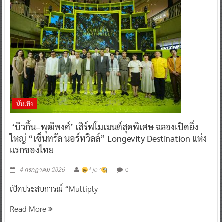
บันเทิง
‘บิวกิ้น–พุฒิพงศ์’ เสิร์ฟโมเมนต์สุดพิเศษ ฉลองเปิดยิ่ง
ใหญ่ “เซ็นทรัล นอร์ทวิลล์” Longevity Destination แห่ง
แรกของไทย
0
4 กรกฎาคม 2026
^ jo ^
เปิดประสบการณ์ “Multiply
Read More