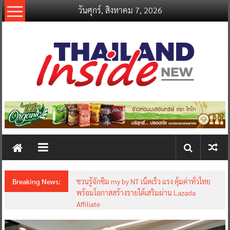
Skip
วันศุกร์, สิงหาคม 7, 2026
to
content
thailandinsidenew.com
Thailand
Inside
New
Breaking News:
ชวนรู้จักซิม my by NT เน็ตเร็ว แรง คุ้มค่าทั่วไทย
พร้อมโอกาสสร้างรายได้เสริมผ่าน Lazada
Affiliate