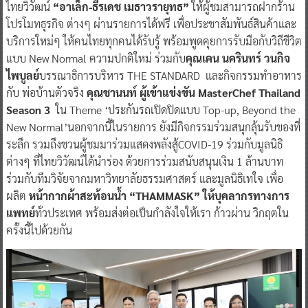
ไทยวิวัฒน์
“อาเล็ก-ธีรเดช เมธาวรายุทธ”
ให้ผู้ชมสามารถฝากร้าน
โปรโมทธุรกิจ ต่างๆ ผ่านรายการได้ฟรี เพื่อประชาสัมพันธ์สินค้าและ
บริการใหม่ๆ ให้คนไทยทุกคนได้รับรู้ พร้อมพูดคุยการรับมือกับวิถีชีวิต
แบบ New Normal ความปกติใหม่ ร่วมกับ
คุณเคน นครินทร์ วนกิจ
ไพบูลย์
บรรณาธิการบริหาร THE STANDARD และกิจกรรมทำอาหาร
กับ พ่อบ้านตัวจริง
คุณชานนท์ ผู้เข้าแข่งขัน MasterChef Thailand
Season 3
ใน Theme ‘ประกันรถเปิดปิดแบบ Top-up, Beyond the
New Normal’นอกจากนี้ในรายการ ยังมีกิจกรรมร่วมสนุกลุ้นรับของที่
ระลึก รวมถึงชวนผู้ชมมาร่วมแสดงพลังสู้COVID-19 ร่วมกับมูลนิธิ
ต่างๆ ที่ไทยวิวัฒน์ได้นำร่อง ด้วยการร่วมสนับสนุนเงิน 1 ล้านบาท
ร่วมกับทีมวิจัยจากมหาวิทยาลัยธรรมศาสตร์ และมูลนิธิเทใจ เพื่อ
ผลิต
หน้ากากผ้าสะท้อนน้ำ “THAMMASK” ให้บุคลากรทางการ
แพทย์
ทั่วประเทศ พร้อมส่งต่อเป็นกำลังใจให้เรา ก้าวผ่าน วิกฤตใน
ครั้งนี้ไปด้วยกัน