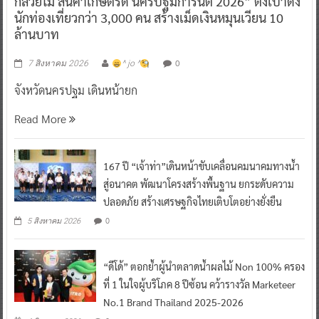
กล้วยไม้ สินค้าเกษตรดี นครปฐมการันตี 2026” ตั้งเป้าดึง
นักท่องเที่ยวกว่า 3,000 คน สร้างเม็ดเงินหมุนเวียน 10
ล้านบาท
0
7 สิงหาคม 2026
^ jo ^
จังหวัดนครปฐม เดินหน้ายก
Read More
167 ปี “เจ้าท่า”เดินหน้าขับเคลื่อนคมนาคมทางน้ำ
สู่อนาคต พัฒนาโครงสร้างพื้นฐาน ยกระดับความ
ปลอดภัย สร้างเศรษฐกิจไทยเติบโตอย่างยั่งยืน
0
5 สิงหาคม 2026
“ดีโด้” ตอกย้ำผู้นำตลาดน้ำผลไม้ Non 100% ครอง
ที่ 1 ในใจผู้บริโภค 8 ปีซ้อน คว้ารางวัล Marketeer
No.1 Brand Thailand 2025-2026