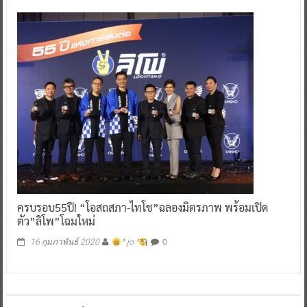
ครบรอบ55ปี! “โอสถสภา-ไทโช”ฉลองมิตรภาพ พร้อมเปิด
ตัว”ลิโพ”โฉมใหม่
0
16 กุมภาพันธ์ 2020
^ jo ^