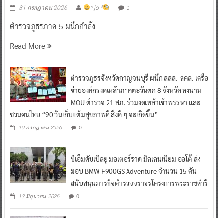
0
31 กรกฎาคม 2026
^ jo ^
ตำรวจภูธรภาค 5 ผนึกกำลัง
Read More
ตำรวจภูธรจังหวัดกาญจนบุรี ผนึก สสส.-สคล. เครือ
ข่ายองค์กรงดเหล้าภาคตะวันตก 8 จังหวัด ลงนาม
MOU ตำรวจ 21 สภ. ร่วมงดเหล้าเข้าพรรษา และ
ชวนคนไทย “90 วันเก็บแต้มสุขภาพดี สิ่งดี ๆ จะเกิดขึ้น”
0
10 กรกฎาคม 2026
บีเอ็มดับเบิลยู มอเตอร์ราด มิลเลนเนียม ออโต้ ส่ง
มอบ BMW F900GS Adventure จำนวน 15 คัน
สนับสนุนภารกิจตำรวจจราจรโครงการพระราชดำริ
0
13 มิถุนายน 2026