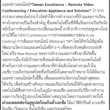
แถลงข่าวออนไลน์
“
Taiwan Excellence – Remote Video
Conferencing / Education Appliance and Solution
”
ว่า จาก
การระบาดของโคโรน่าไวรัสทำให้การทำงานจากที่บ้านและการเรียน
ทางไกลกลายเป็นเรื่องสำคัญ ซึ่งเทคโนโลยีไอซีทีที่แข็งแกร่งเป็นปัจจัย
หลักในการขับเคลื่อนการเปลี่ยนแปลงนี้ อาทิ อาทิ การประชุมทางไกล
ผ่านวิดีโอ (VDO Conference) การถ่ายทอดสดการสอน (Live
Casting) การสัมมนาออนไลน์ (Webinar) ฯลฯ โดยไต้หวันได้มุ่งมั่น
พัฒนานวัตกรรมและเทคโนโลยีต่าง ๆ เพื่อตอบรับพฤติกรรมปกติ
ใหม่ หรือ New Normal ของการทำงานและการศึกษาที่เกิดขึ้น
นอกจากนั้น ยังมีเป้าหมายที่จะผลักดันตลาดนวัตกรรมเทคโนโลยี
สำหรับการทำงานและการศึกษาที่กำลังเติบโตอย่างรวดเร็วใน
เอเชีย รวมถึงประเทศไทยซึ่งเป็นหนึ่งในตลาดเป้าหมาย จึงได้จัดงาน
แถลงข่าวออนไลน์ครั้งนี้ขึ้น เพื่อเผยแพร่นวัตกรรมใหม่ล่าสุดของ
ไต้หวัน เพื่อช่วยสร้างศักยภาพและเป็นประโยชน์ให้กับอุตสาหกรรม
เทคโนโลยีสื่อสารทางไกลในภูมิภาคเอเชีย และรองรับวิธีการทำงาน
และการเรียนรู้รูปแบบใหม่ได้อย่างสมบูรณ์ โดยการแถลงข่าวครั้งนี้
ผ่านแพลตฟอร์มยู
ทูป
พร้อมกันทั่วเอเชีย
ได้แก่ ฟิลิปปินส์ มาเลเซีย
อินเดีย เวียดนาม อินโดนีเซีย และประเทศไทย