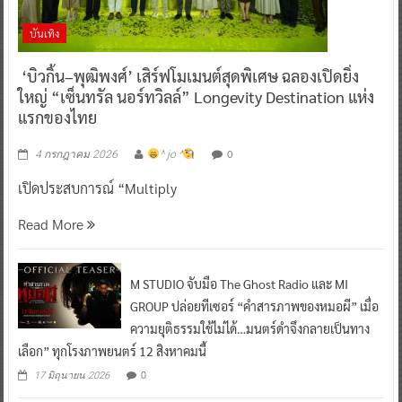
บันเทิง
‘บิวกิ้น–พุฒิพงศ์’ เสิร์ฟโมเมนต์สุดพิเศษ ฉลองเปิดยิ่ง
ใหญ่ “เซ็นทรัล นอร์ทวิลล์” Longevity Destination แห่ง
แรกของไทย
0
4 กรกฎาคม 2026
^ jo ^
เปิดประสบการณ์ “Multiply
Read More
M STUDIO จับมือ The Ghost Radio และ MI
GROUP ปล่อยทีเซอร์ “คำสารภาพของหมอผี” เมื่อ
ความยุติธรรมใช้ไม่ได้…มนตร์ดำจึงกลายเป็นทาง
เลือก” ทุกโรงภาพยนตร์ 12 สิงหาคมนี้
0
17 มิถุนายน 2026