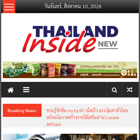
Skip
วันจันทร์, สิงหาคม 10, 2026
to
content
thailandinsidenew.com
Thailand
Inside
New
Breaking News:
ชวนรู้จักซิม my by NT เน็ตเร็ว แรง คุ้มค่าทั่วไทย
พร้อมโอกาสสร้างรายได้เสริมผ่าน Lazada
Affiliate