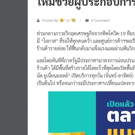
ใหม่ช่วยผู้ประกอบการ
0 Comment
Posted By:
^ jo ^
​ท่ามกลางภาวะวิกฤตเศรษฐกิจจากพิษโควิด-19 ทีมบริห
มี “โอกาส” ที่รอให้ทุกคนคว้า และศูนย์การค้าฯขอเป
ร้านค้ารายย่อย ให้ฟื้นกลับมาแข็งแรงและผ่านพ้นวิก
​และโดยทันทีที่ภาครัฐมีประกาศฯมาตรการผ่อนปรน-ค
ร้านค้า ได้มีพื้นที่สร้างรายได้โดยเร็วที่สุดโดยเปิ
นัด ยูเนี่ยนมอลล์” เปิดบริการทุกวัน
(จันทร์-อาทิตย์) 
เป็นต้นไป หรือจนกว่าจะมีประกาศฯเปลี่ยนแปลงจา