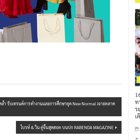
16
ท
ุดล้ำ รับเทรนด์การทำงานและการศึกษายุค New Normal เจาะตลาด
ร
เต
ไบรท์ & วิน คู่จิ้นสุดฮอต บนปก RABENDA MAGAZINE