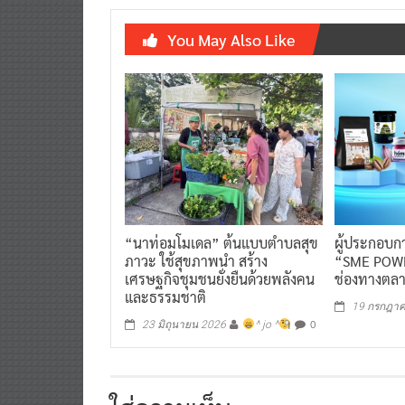
You May Also Like
“นาท่อมโมเดล” ต้นแบบตำบลสุข
ผู้ประกอบก
ภาวะ ใช้สุขภาพนำ สร้าง
“SME POWE
เศรษฐกิจชุมชนยั่งยืนด้วยพลังคน
ช่องทางตล
และธรรมชาติ
19 กรกฎา
0
23 มิถุนายน 2026
^ jo ^