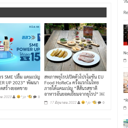
วั
R
No
าร SME ปลื้ม แคมเปญ
สหภาพยุโรปเปิดตัวโปรโมชัน EU
R UP 2023” พัฒนา
Food HoReCa ครั้งแรกในไทย
าดสร้างยอดขาย
ภายใต้แคมเปญ “สีสันรสชาติ
อาหารอันยอดเยี่ยมจากยุโรป” ￼
0
คม 2023
^ jo ^
“
0
17 มิถุนายน 2022
^ jo ^