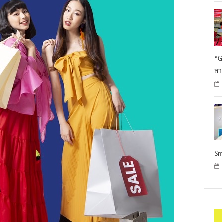
“G
ลา
Sm