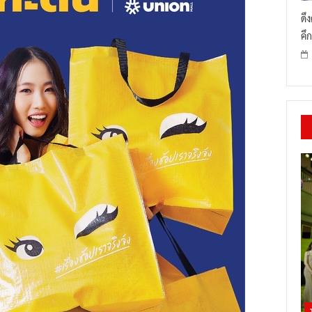
ดึ
คึก