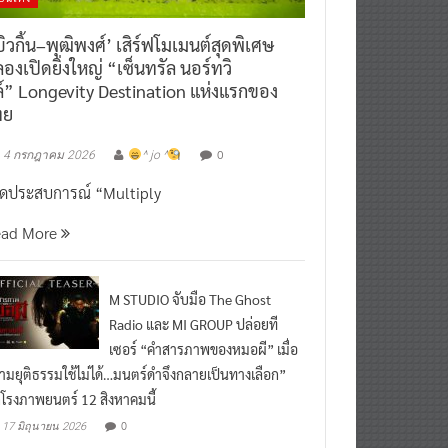
ิวกิ้น–พุฒิพงศ์’ เสิร์ฟโมเมนต์สุดพิเศษ
องเปิดยิ่งใหญ่ “เซ็นทรัล นอร์ทวิ
์” Longevity Destination แห่งแรกของ
ทย
0
4 กรกฎาคม 2026
^ jo ^
ิดประสบการณ์ “Multiply
ead More
M STUDIO จับมือ The Ghost
Radio และ MI GROUP ปล่อยที
เซอร์ “คำสารภาพของหมอผี” เมื่อ
ามยุติธรรมใช้ไม่ได้…มนตร์ดำจึงกลายเป็นทางเลือก”
กโรงภาพยนตร์ 12 สิงหาคมนี้
0
17 มิถุนายน 2026