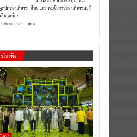
“เที่ยวสบายๆสไตล์ชลบุรี” หวัง
งดูดนักท่องเที่ยวชาวไทย และกระตุ้นการท่องเที่ยวชลบุรี
คักต่อเนื่อง
0
5 มีนาคม 2026
บันเทิง
บันเทิง