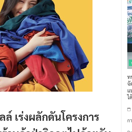
ท
จ
แน
ไ
อลล์ เร่งผลักดันโครงการ
กา