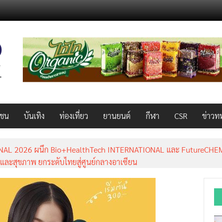
วชน
บันเทิง
ท่องเที่ยว
ยานยนต์
กีฬา
CSR
ข่าวท
AL 2026 ผนึก Bio+HealthTech INTERNATIONAL และ FutureCHEM 
และสุขภาพ ยกระดับไทยสู่ศูนย์กลางอาเซียน