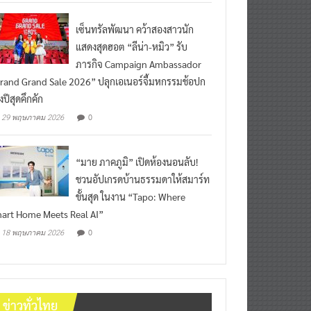
เซ็นทรัลพัฒนา คว้าสองสาวนัก
แสดงสุดฮอต “ลีน่า-หมิว” รับ
ภารกิจ Campaign Ambassador
rand Grand Sale 2026” ปลุกเอเนอร์จี้มหกรรมช้อปก
งปีสุดคึกคัก
0
29 พฤษภาคม 2026
“มาย ภาคภูมิ” เปิดห้องนอนลับ!
ชวนอัปเกรดบ้านธรรมดาให้สมาร์ท
ขั้นสุด ในงาน “Tapo: Where
art Home Meets Real AI”
0
18 พฤษภาคม 2026
ข่าวทั่วไทย