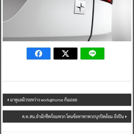
Post
มาดูแลผิวระหว่าง work@home กันเถอะ
navigation
ด.ต.สน.ลำผักชีพร้อมพวก โดนข้อหาพาพวกบุกปิดล้อม-ยิงปืน