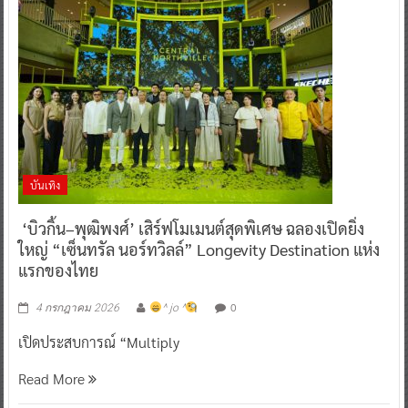
บันเทิง
‘บิวกิ้น–พุฒิพงศ์’ เสิร์ฟโมเมนต์สุดพิเศษ ฉลองเปิดยิ่ง
ใหญ่ “เซ็นทรัล นอร์ทวิลล์” Longevity Destination แห่ง
แรกของไทย
0
4 กรกฎาคม 2026
^ jo ^
เปิดประสบการณ์ “Multiply
Read More