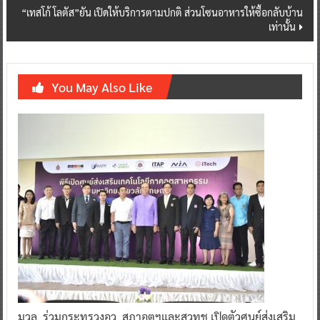
“เทสโก้ โลตัส”ยัน เปิดให้บริการตามปกติ ส่วนโซนอาหารให้ซื้อกลับบ้าน
เท่านั้น
You May Also Like
มวล. ร่วมกระทรวงอว. สภาอุตฯและสวทช.เปิดตัวศูนย์ส่งเสริม