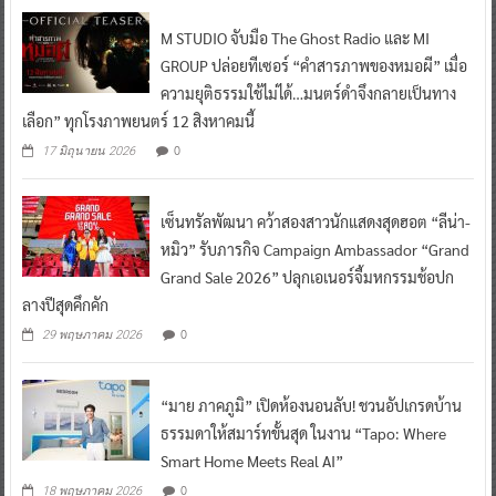
M STUDIO จับมือ The Ghost Radio และ MI
GROUP ปล่อยทีเซอร์ “คำสารภาพของหมอผี” เมื่อ
ความยุติธรรมใช้ไม่ได้…มนตร์ดำจึงกลายเป็นทาง
เลือก” ทุกโรงภาพยนตร์ 12 สิงหาคมนี้
0
17 มิถุนายน 2026
เซ็นทรัลพัฒนา คว้าสองสาวนักแสดงสุดฮอต “ลีน่า-
หมิว” รับภารกิจ Campaign Ambassador “Grand
Grand Sale 2026” ปลุกเอเนอร์จี้มหกรรมช้อปก
ลางปีสุดคึกคัก
0
29 พฤษภาคม 2026
“มาย ภาคภูมิ” เปิดห้องนอนลับ! ชวนอัปเกรดบ้าน
ธรรมดาให้สมาร์ทขั้นสุด ในงาน “Tapo: Where
Smart Home Meets Real AI”
0
18 พฤษภาคม 2026