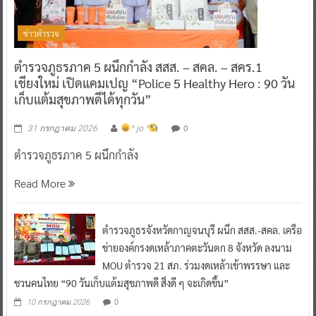
ข่าวตำรวจ
ตำรวจภูธรภาค 5 ผนึกกำลัง สสส. – สคล. – สคร.1
เชียงใหม่ เปิดแคมเปญ “Police 5 Healthy Hero : 90 วัน
เก็บแต้มสุขภาพดีได้ทุกวัน”
0
31 กรกฎาคม 2026
^ jo ^
ตำรวจภูธรภาค 5 ผนึกกำลัง
Read More
ตำรวจภูธรจังหวัดกาญจนบุรี ผนึก สสส.-สคล. เครือ
ข่ายองค์กรงดเหล้าภาคตะวันตก 8 จังหวัด ลงนาม
MOU ตำรวจ 21 สภ. ร่วมงดเหล้าเข้าพรรษา และ
ชวนคนไทย “90 วันเก็บแต้มสุขภาพดี สิ่งดี ๆ จะเกิดขึ้น”
0
10 กรกฎาคม 2026