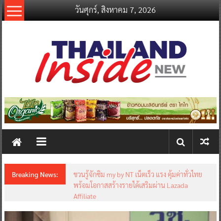
Skip
วันศุกร์, สิงหาคม 7, 2026
to
content
thailandinsidenew.com
Thailand
Inside
New
Breaking News:
ชวนรู้จักซิม my by NT เน็ตเร็ว แรง คุ้มค่าทั่วไทย
พร้อมโอกาสสร้างรายได้เสริมผ่าน Lazada
Affiliate