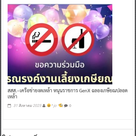
สสส.–เครือข่ายงดเหล้า หนุนราชการ GenX ฉลองเกษียณปลอด
เหล้า
0
31 สิงหาคม 2025
^ jo ^