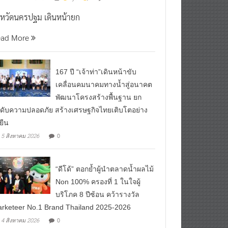
0
7 สิงหาคม 2026
^ jo ^
งหวัดนครปฐม เดินหน้ายก
ead More
167 ปี “เจ้าท่า”เดินหน้าขับ
เคลื่อนคมนาคมทางน้ำสู่อนาคต
พัฒนาโครงสร้างพื้นฐาน ยก
ดับความปลอดภัย สร้างเศรษฐกิจไทยเติบโตอย่าง
งยืน
0
5 สิงหาคม 2026
“ดีโด้” ตอกย้ำผู้นำตลาดน้ำผลไม้
Non 100% ครองที่ 1 ในใจผู้
บริโภค 8 ปีซ้อน คว้ารางวัล
rketeer No.1 Brand Thailand 2025-2026
0