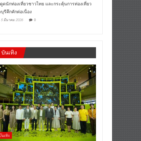
“เที่ยวสบายๆสไตล์ชลบุรี” หวัง
งดูดนักท่องเที่ยวชาวไทย และกระตุ้นการท่องเที่ยว
บุรีคึกคักต่อเนื่อง
0
5 มีนาคม 2026
บันเทิง
บันเทิง