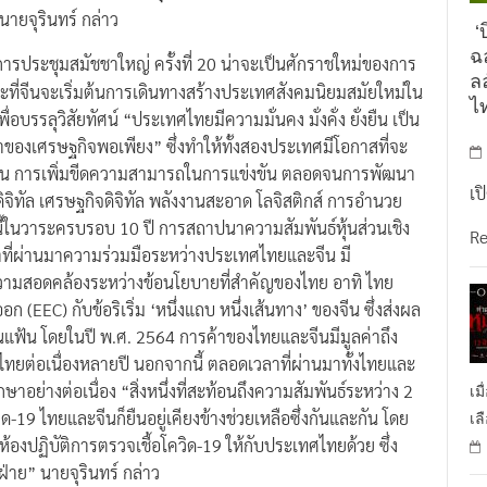
มิวนิสต์จีน ล่าสุด เชื่อว่าจากนี้จะทำให้จีนมีบทบาท
นายจุรินทร์ กล่าว
‘บ
ฉล
การประชุมสมัชชาใหญ่ ครั้งที่ 20 น่าจะเป็นศักราชใหม่ของการ
ล
ี่จีนจะเริ่มต้นการเดินทางสร้างประเทศสังคมนิยมสมัยใหม่ใน
ไ
อบรรลุวิสัยทัศน์ “ประเทศไทยมีความมั่นคง มั่งคั่ง ยั่งยืน เป็น
องเศรษฐกิจพอเพียง” ซึ่งทำให้ทั้งสองประเทศมีโอกาสที่จะ
่งยืน การเพิ่มขีดความสามารถในการแข่งขัน ตลอดจนการพัฒนา
เป
ิทัล เศรษฐกิจดิจิทัล พลังงานสะอาด โลจิสติกส์ การอำนวย
ี้ในวาระครบรอบ 10 ปี การสถาปนาความสัมพันธ์หุ้นส่วนเชิง
R
ที่ผ่านมาความร่วมมือระหว่างประเทศไทยและจีน มี
มความสอดคล้องระหว่างข้อนโยบายที่สำคัญของไทย อาทิ ไทย
EEC) กับข้อริเริ่ม ‘หนึ่งแถบ หนึ่งเส้นทาง’ ของจีน ซึ่งส่งผล
นแฟ้น โดยในปี พ.ศ. 2564 การค้าของไทยและจีนมีมูลค่าถึง
องไทยต่อเนื่องหลายปี นอกจากนี้ ตลอดเวลาที่ผ่านมาทั้งไทยและ
อย่างต่อเนื่อง “สิ่งหนึ่งที่สะท้อนถึงความสัมพันธ์ระหว่าง 2
เม
-19 ไทยและจีนก็ยืนอยู่เคียงข้างช่วยเหลือซึ่งกันและกัน โดย
เล
ห้องปฏิบัติการตรวจเชื้อโควิด-19 ให้กับประเทศไทยด้วย ซึ่ง