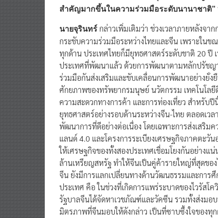
ภายนอกของจีนจากการประชุมสมัชชาใหญ่พรรคคอม
สำคัญมากขึ้นในความร่วมมือระดับนานาชาติ”
กล่าวเพิ่มเติมว่า ช่วงเวลาภายหลังจาก
นายจุรินทร์
กระชับความร่วมมือระหว่างไทยและจีน เพราะในขณะท
ทุกด้าน ประเทศไทยก็มียุทธศาสตร์ระดับชาติ 20 ปี เพื่
ประเทศที่พัฒนาแล้ว ด้วยการพัฒนาตามหลักปรัชญาข
ร่วมมือกันส่งเสริมและขับเคลื่อนการพัฒนาอย่างยั
ศักยภาพของทรัพยากรมนุษย์ นวัตกรรม เทคโนโลยีดิจ
ความสะดวกทางการค้า และการท่องเที่ยว สำหรับปีน
ยุทธศาสตร์อย่างรอบด้านระหว่างจีน-ไทย ตลอดเวลา
พัฒนาการที่ดีอย่างต่อเนื่อง โดยเฉพาะการส่งเสริ
แลนด์ 4.0 และโครงการระเบียงเศรษฐกิจภาคตะวันออก (
ให้เศรษฐกิจของทั้งสองประเทศเชื่อมโยงกันอย่างแน่
ล้านเหรียญสหรัฐ ทำให้จีนเป็นคู่ค้ารายใหญ่ที่สุดข
จีน ยังมีการแลกเปลี่ยนทางด้านวัฒนธรรมและการศึกษา
ประเทศ คือ ในช่วงที่เกิดการแพร่ระบาดของไวรัสโควิด
รัฐบาลจีนได้จัดหาเวชภัณฑ์และวัคซีน รวมทั้งส่งมอบ