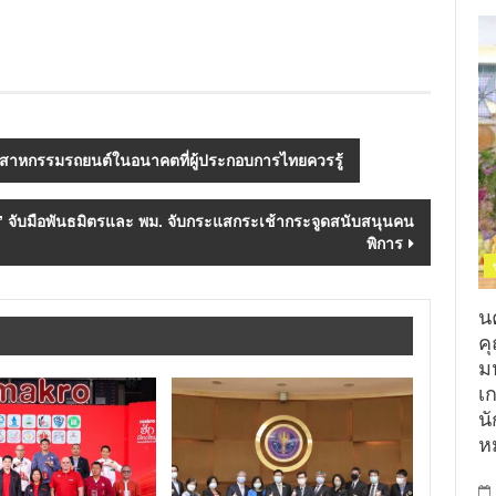
สาหกรรมรถยนต์ในอนาคตที่ผู้ประกอบการไทยควรรู้
’ จับมือพันธมิตรและ พม. จับกระแสกระเช้ากระจูดสนับสนุนคน
พิการ
น
ค
ม
เ
นั
ห