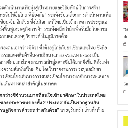
ฝ่าย” นายจุรินทร์ กล่าว
่จะดำเนินงานเพื่อมุ่งสู่เป้าหมายและวิสัยทัศน์ ในการสร้าง
ยจีนใช่อื่นไกล พี่น้องกัน” รวมทั้งขับเคลื่อนการดำเนินงานเพื่อ
ียน-จีน อีกด้วย ซึ่งในโอกาสที่ไทยเป็นเจ้าภาพการประชุมเอ
่งฟื้นฟูเศรษฐกิจการค้า รวมทั้งผนึกกำลังเพื่อรับมือกับความ
“G
ระทบต่อเศรษฐกิจการค้าในภูมิภาคด้วย
ปก
ตนเองกว่างซีจ้วง ซึ่งตั้งอยู่ใกล้กับอาเซียนและไทย ซึ่งถือ
นมหกรรมแสดงสินค้าจีน-อาเซียน (China-ASEAN Expo) เป็น
เซียนและไทย สามารถเข้าสู่ตลาดจีนได้มากยิ่งขึ้น ที่ตั้งแห่ง
อมโยงความสัมพันธ์ไทย-จีน โดยในรายงานการประชุมสมัชชา
้ในการเชื่อมโยงเส้นทางการขนส่งเชื่อมโยงทางบกกับทางทะเลมาก
้เป็นเส้นทางขนส่งสำคัญในอนาคต
Sm
ษาจากกว่างซีจำนวนมากที่สนใจเข้ามาศึกษาในประเทศไทย
ิตรของประชาชนของทั้ง 2 ประเทศ อันเป็นรากฐานอัน
นายจุรินทร์ กล่าวทิ้งท้าย
รษฐกิจการค้าระหว่างกันด้วย”