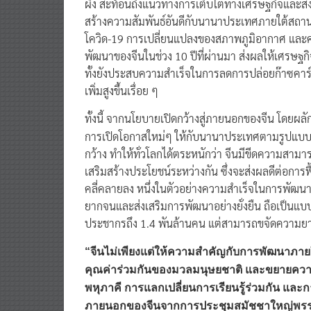
ผิง สะท้อนถึงแนวทางการเติบโตทางเศรษฐกิจและ
สร้างความสัมพันธ์อันดีกับนานาประเทศภายใต้สถานก
โควิด-19 การเปลี่ยนแปลงของสภาพภูมิอากาศ และค
พัฒนาของจีนในช่วง 10 ปีที่ผ่านมา ส่งผลให้เศรษฐก
ทั้งยังประสบความสำเร็จในการลดการปล่อยก๊าซคาร์
เพิ่มสูงขึ้นเรื่อย ๆ
ทั้งนี้ จากนโยบายเปิดกว้างสู่ภายนอกของจีน โดยผ
การเปิดโอกาสใหม่ๆ ให้กับนานาประเทศตามรูปแบบก
กว้าง ทำให้ทั่วโลกได้ตระหนักว่า จีนมีขีดความสามาร
เสริมสร้างประโยชน์ระหว่างกัน ซึ่งจะส่งผลดีต่อก
คลี่คลายลง หนึ่งในตัวอย่างความสำเร็จในการพัฒน
ยากจนและส่งเสริมการพัฒนาอย่างยั่งยืน ถือเป็นแบบอ
ประชากรถึง 1.4 พันล้านคน แต่สามารถขจัดความยาก
“จีนไม่เพียงแต่ให้ความสำคัญกับการพัฒนาภาย
คุณค่าร่วมกันของมวลมนุษยชาติ และขยายความร
พหุภาคี การแลกเปลี่ยนการเรียนรู้ร่วมกัน และก