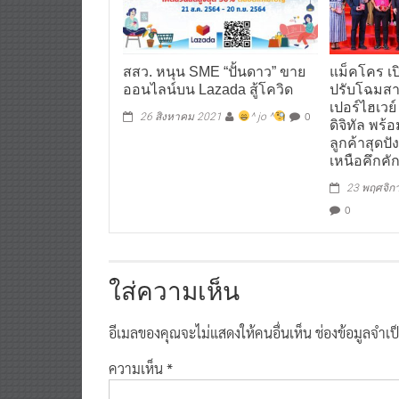
สสว. หนุน SME “ปั้นดาว” ขาย
แม็คโคร เปิ
ออนไลน์บน Lazada สู้โควิด
ปรับโฉมสา
เปอร์ไฮเวย์
0
26 สิงหาคม 2021
^ jo ^
ดิจิทัล พ
ลูกค้าสุดปั
เหนือคึกคั
23 พฤศจิก
0
ใส่ความเห็น
อีเมลของคุณจะไม่แสดงให้คนอื่นเห็น
ช่องข้อมูลจำเ
ความเห็น
*