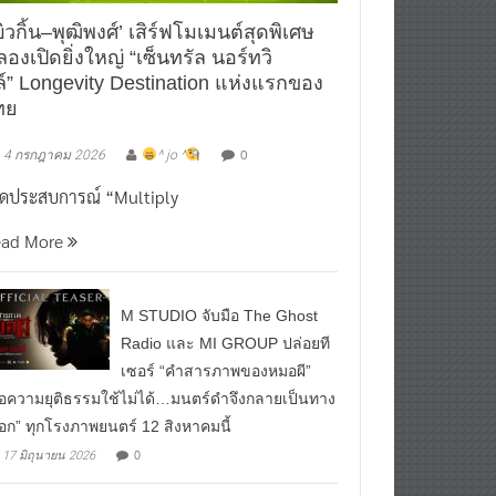
ิวกิ้น–พุฒิพงศ์’ เสิร์ฟโมเมนต์สุดพิเศษ
องเปิดยิ่งใหญ่ “เซ็นทรัล นอร์ทวิ
ล์” Longevity Destination แห่งแรกของ
ทย
0
4 กรกฎาคม 2026
^ jo ^
ิดประสบการณ์ “Multiply
ead More
M STUDIO จับมือ The Ghost
Radio และ MI GROUP ปล่อยที
เซอร์ “คำสารภาพของหมอผี”
ื่อความยุติธรรมใช้ไม่ได้…มนตร์ดำจึงกลายเป็นทาง
ือก” ทุกโรงภาพยนตร์ 12 สิงหาคมนี้
0
17 มิถุนายน 2026