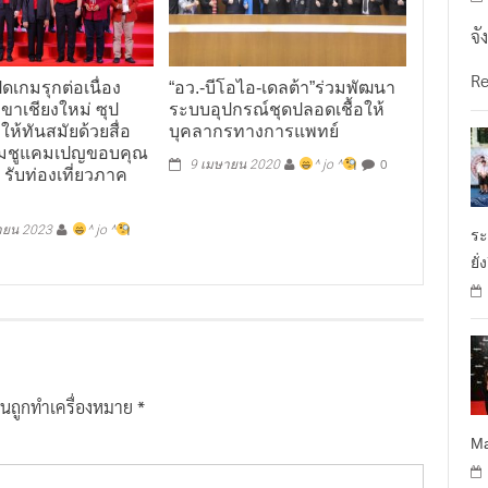
จั
R
ดเกมรุกต่อเนื่อง
“อว.-บีโอไอ-เดลต้า”ร่วมพัฒนา
ขาเชียงใหม่ ซุป
ระบบอุปกรณ์ชุดปลอดเชื้อให้
 ให้ทันสมัยด้วยสื่อ
บุคลากรทางการแพทย์
ร้อมชูแคมเปญขอบคุณ
0
9 เมษายน 2020
^ jo ^
ง รับท่องเที่ยวภาค
ก
ายน 2023
^ jo ^
ระ
ยั่
ป็นถูกทำเครื่องหมาย
*
Ma