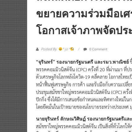
ส่งผลดีต่อการฟื้นตัว
ขยายความร่วมมือเศร
โอกาสเจ้าภาพจัดปร
0 Comment
Posted By:
^ jo ^
ช
“จุรินทร์” รองนายกรัฐมนตรี และรมว.พาณิชย์
พรรคคอมมิวนิสต์จีน (CPC) ครั้งที่ 20 ที่ผ่านมา 
ตัวเศรษฐกิจโลกหลังโควิด-19 คลี่คลาย โอกาสไทยเ
หน้าฟื้นฟูเศรษฐกิจ การค้า และรับมือกับความเปล
ประชุมสมัชชาใหญ่พรรคคอมมิวนิสต์จีน (CPC) ครั้งที่ 2
ปักกิ่ง ซึ่งได้มีการเสนอข้อกำหนดและทิศทางใหม่ใน
โดยยึดมั่นในเป้าหมายของนโยบายระหว่างประเทศ มุ
นายจุรินทร์ ลักษณวิศิษฏ์ รองนายกรัฐมนตรีแ
สมัชชาใหญ่พรรคคอมมิวนิสต์จีน เป็นสิ่งที่ทั่วโลกใ