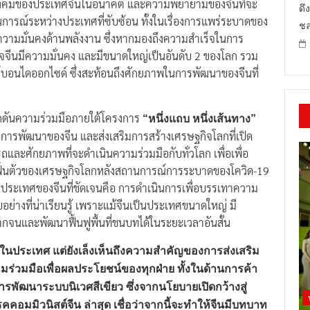
สังคมของประเทศจีนในอนาคต และความพยายามของจีนที่จะ
ดึ
ารณ์ระหว่างประเทศที่ซับซ้อน ทั้งในเรื่องการแพร่ระบาดของ
ชล
วามมั่นคงด้านพลังงาน ซึ่งหากมองถึงความสำเร็จในการ
ิจจีนมีความมั่นคง และมีขนาดใหญ่เป็นอันดับ 2 ของโลก รวม
บอนไดออกไซด์ ซึ่งสะท้อนถึงศักยภาพในการพัฒนาของจีนที่
ลักดันความร่วมมือภายใต้โครงการ
“หนึ่งแถบ หนึ่งเส้นทาง”
ารพัฒนาของจีน และส่งเสริมการสร้างเศรษฐกิจโลกที่เปิด
ถและศักยภาพที่จะดำเนินความร่วมมือกับทั่วโลก เพื่อเพื่อ
ารฟื้นตัวของเศรษฐกิจโลกหลังสถานการณ์การระบาดของโควิด-19
าประเทศของจีนที่ชัดเจนคือ การดำเนินการเพื่อบรรเทาความ
ย่างที่น่าเรียนรู้ เพราะแม้จีนเป็นประเทศขนาดใหญ่ มี
จนและพัฒนาฟื้นฟูพื้นที่ชนบทได้ในระยะเวลาอันสั้น
ในประเทศ แต่ยังเล็งเห็นถึงความสำคัญของการส่งเสริม
่วมมือเพื่อผลประโยชน์ของทุกฝ่าย ทั้งในด้านการค้า
ารพัฒนาระบบนิเวศสีเขียว ซึ่งจากนโยบายเปิดกว้างสู่