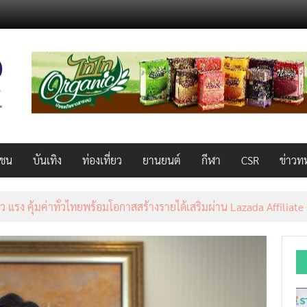
วชน
บันเทิง
ท่องเที่ยว
ยานยนต์
กีฬา
CSR
ข่าวท
NAL 2026 ผนึก Bio+HealthTech INTERNATIONAL และ FutureCHEM 
์และสุขภาพ ยกระดับไทยสู่ศูนย์กลางอาเซียน