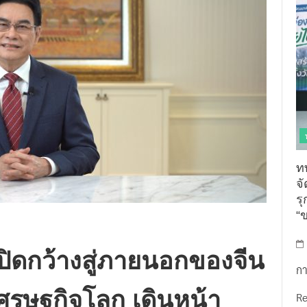
ท
จ
รุ
“
เปิดกว้างสู่ภายนอกของจีน
กา