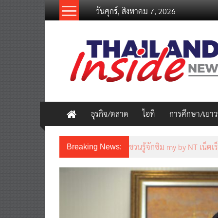
Skip
วันศุกร์, สิงหาคม 7, 2026
to
content
thailandinsidenew.com
Thailand
Inside
New
ธุรกิจ/ตลาด
ไอที
การศึกษา/เยา
Thailand LAB INTERNATIO
Breaking News:
เคลื่อนนวัตกรรมวิทยาศาสตร