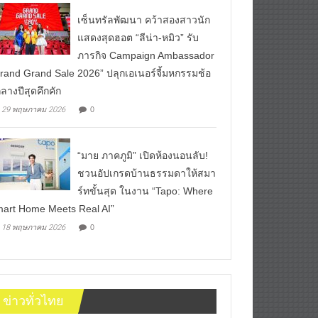
เซ็นทรัลพัฒนา คว้าสองสาวนัก
แสดงสุดฮอต “ลีน่า-หมิว” รับ
ภารกิจ Campaign Ambassador
rand Grand Sale 2026” ปลุกเอเนอร์จี้มหกรรมช้อ
ลางปีสุดคึกคัก
0
29 พฤษภาคม 2026
“มาย ภาคภูมิ” เปิดห้องนอนลับ!
ชวนอัปเกรดบ้านธรรมดาให้สมา
ร์ทขั้นสุด ในงาน “Tapo: Where
art Home Meets Real AI”
0
18 พฤษภาคม 2026
ข่าวทั่วไทย