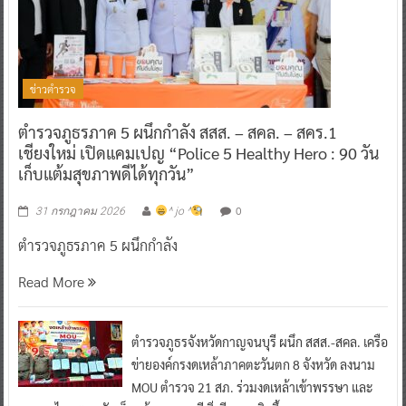
ข่าวตำรวจ
ตำรวจภูธรภาค 5 ผนึกกำลัง สสส. – สคล. – สคร.1
เชียงใหม่ เปิดแคมเปญ “Police 5 Healthy Hero : 90 วัน
เก็บแต้มสุขภาพดีได้ทุกวัน”
0
31 กรกฎาคม 2026
^ jo ^
ตำรวจภูธรภาค 5 ผนึกกำลัง
Read More
ตำรวจภูธรจังหวัดกาญจนบุรี ผนึก สสส.-สคล. เครือ
ข่ายองค์กรงดเหล้าภาคตะวันตก 8 จังหวัด ลงนาม
MOU ตำรวจ 21 สภ. ร่วมงดเหล้าเข้าพรรษา และ