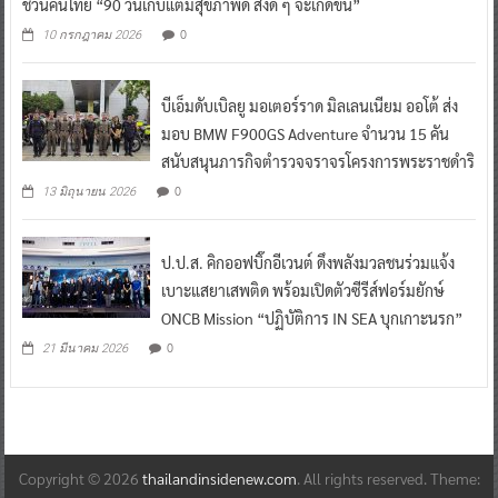
ชวนคนไทย “90 วันเก็บแต้มสุขภาพดี สิ่งดี ๆ จะเกิดขึ้น”
0
10 กรกฎาคม 2026
บีเอ็มดับเบิลยู มอเตอร์ราด มิลเลนเนียม ออโต้ ส่ง
มอบ BMW F900GS Adventure จำนวน 15 คัน
สนับสนุนภารกิจตำรวจจราจรโครงการพระราชดำริ
0
13 มิถุนายน 2026
ป.ป.ส. คิกออฟบิ๊กอีเวนต์ ดึงพลังมวลชนร่วมแจ้ง
เบาะแสยาเสพติด พร้อมเปิดตัวซีรีส์ฟอร์มยักษ์
ONCB Mission “ปฏิบัติการ IN SEA บุกเกาะนรก”
0
21 มีนาคม 2026
Copyright © 2026
thailandinsidenew.com
. All rights reserved. Theme: