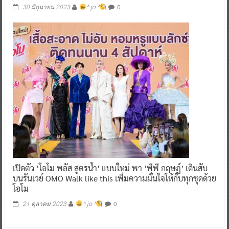
0
30 มิถุนายน 2023
^ jo ^
เปิดตัว ‘โอโม พลัส สูตรน้ำ’ แบบใหม่ พา ‘พีพี กฤษฏ์’ เดินสับ
บนรันเวย์ OMO Walk like this เพิ่มความมั่นใจให้กับทุกชุดด้วย
โอโม
0
21 ตุลาคม 2023
^ jo ^