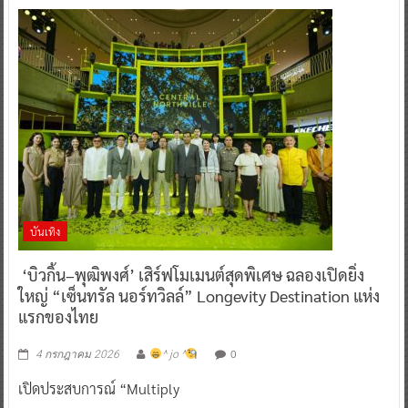
บันเทิง
‘บิวกิ้น–พุฒิพงศ์’ เสิร์ฟโมเมนต์สุดพิเศษ ฉลองเปิดยิ่ง
ใหญ่ “เซ็นทรัล นอร์ทวิลล์” Longevity Destination แห่ง
แรกของไทย
0
4 กรกฎาคม 2026
^ jo ^
เปิดประสบการณ์ “Multiply