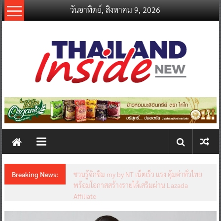
Skip
วันอาทิตย์, สิงหาคม 9, 2026
to
content
thailandinsidenew.com
Thailand
Inside
New
Breaking News:
ชวนรู้จักซิม my by NT เน็ตเร็ว แรง คุ้มค่าทั่วไทย
พร้อมโอกาสสร้างรายได้เสริมผ่าน Lazada
Affiliate