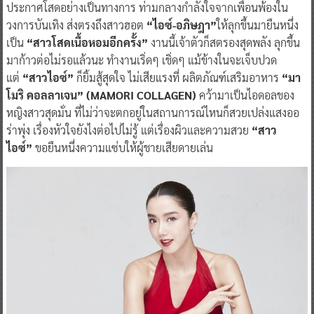
ประกาศโสดอย่างเป็นทางการ ท่ามกลางกำลังใจจากเพื่อนพ้องใน
วงการบันเทิง ส่งตรงถึงสาวฮอต
“ไอซ์-อภิษฎา”
ให้ลุกขึ้นมายืนหนึ่ง
เป็น
“สาวโสดเนื้อหอมอีกครั้ง”
งานนี้เจ้าตัวก็สตรองสุดพลัง ลุกขึ้น
มาก้าวต่อไม่รอแล้วนะ ทำงานเริ่ดๆ เชิ่ดๆ แม้ข้างในจะเจ็บปวด
แต่
“สาวไอซ์”
ก็ยิ้มสู้สุดใจ ไม่เสียแรงที่ ผลิตภัณฑ์เสริมอาหาร
“มา
โมริ คอลลาเจน”
(MAMORI COLLAGEN)
คว้ามาเป็นไอดอลของ
หญิงสาวสุดมั่น ที่ไม่ว่าจะตกอยู่ในสถานการณ์ไหนก็สวยเปล่งแสงออ
ร่าพุ่ง เรื่องหัวใจยังไงต่อไปไม่รู้ แต่เรื่องผิวและความสวย
“สาว
ไอซ์”
ขอยืนหนึ่งความแซ่บให้ผู้ชายเสียดายเล่น