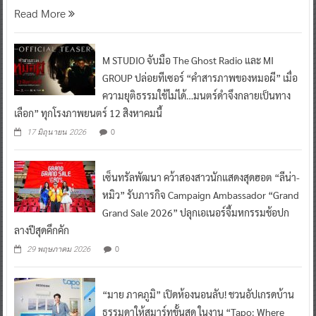
Read More
M STUDIO จับมือ The Ghost Radio และ MI
GROUP ปล่อยทีเซอร์ “คำสารภาพของหมอผี” เมื่อ
ความยุติธรรมใช้ไม่ได้…มนตร์ดำจึงกลายเป็นทาง
เลือก” ทุกโรงภาพยนตร์ 12 สิงหาคมนี้
0
17 มิถุนายน 2026
เซ็นทรัลพัฒนา คว้าสองสาวนักแสดงสุดฮอต “ลีน่า-
หมิว” รับภารกิจ Campaign Ambassador “Grand
Grand Sale 2026” ปลุกเอเนอร์จี้มหกรรมช้อปก
ลางปีสุดคึกคัก
0
29 พฤษภาคม 2026
“มาย ภาคภูมิ” เปิดห้องนอนลับ! ชวนอัปเกรดบ้าน
ธรรมดาให้สมาร์ทขั้นสุด ในงาน “Tapo: Where