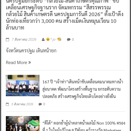
นครปฐมยกระดับ “กล้วยไม้-สินค้าเกษตรคุณภาพ” ขับ
เคลื่อนเศรษฐกิจฐานราก จัดมหกรรม “สีสรรพรรณ
กล้วยไม้ สินค้าเกษตรดี นครปฐมการันตี 2026” ตั้งเป้าดึง
นักท่องเที่ยวกว่า 3,000 คน สร้างเม็ดเงินหมุนเวียน 10
ล้านบาท
0
7 สิงหาคม 2026
^ jo ^
จังหวัดนครปฐม เดินหน้ายก
Read More
167 ปี “เจ้าท่า”เดินหน้าขับเคลื่อนคมนาคมทางน้ำ
สู่อนาคต พัฒนาโครงสร้างพื้นฐาน ยกระดับความ
ปลอดภัย สร้างเศรษฐกิจไทยเติบโตอย่างยั่งยืน
0
5 สิงหาคม 2026
“ดีโด้” ตอกย้ำผู้นำตลาดน้ำผลไม้ Non 100% ครอง
ที่ 1 ในใจผู้บริโภค 8 ปีซ้อน คว้ารางวัล Marketeer