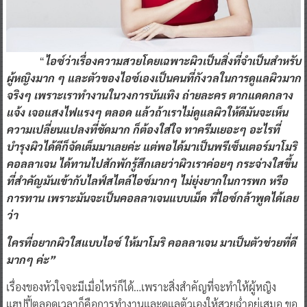
“
ไอซ์ว่าเรื่องความสวยโดยเฉพาะผิวเป็นสิ่งที่จำเป็นสำหรับ
ผู้หญิงมาก ๆ และตัวของไอซ์เองเป็นคนที่กังวลในการดูแลผิวมาก
จริงๆ เพราะเราทำงานในวงการบันเทิง ถ่ายละคร ตากแดดกลาง
แจ้ง เจอแสงไฟแรงๆ ตลอด แล้วถ้าเราไม่ดูแลผิวให้ดีมันจะเห็น
ความเปลี่ยนแปลงที่ชัดมาก ก็ต้องใส่ใจ ทาครีมเยอะๆ อะไรที่
บำรุงผิวได้ดีก็จัดเต็มมาเลยค่ะ แต่พอได้มาเป็นพรีเซ็นเตอร์มาโมริ
คอลลาเจน ได้ทานไปสักพักรู้สึกเลยว่าผิวเราค่อยๆ กระจ่างใสขึ้น
ที่สำคัญมันเข้ากับไลฟ์สไตล์ไอซ์มากๆ ไม่ยุ่งยากในการพก หรือ
การทาน เพราะมันจะเป็นคอลลาเจนแบบเม็ด ที่ไอซ์กล้าพูดได้เลย
ว่า
ใครที่อยากผิวใสแบบไอซ์ ให้มาโมริ คอลลาเจน มาเป็นตัวช่วยที่ดี
มากๆ ค่ะ”
เรื่องของหัวใจจะมีเมื่อไหร่ก็ได้…เพราะสิ่งสำคัญที่จะทำให้ผู้หญิง
แฮปปี้ตลอดเวลาก็คือการทำงานและดูแลตัวเองให้สวยฉ่ำอยู่เสมอ ขอ