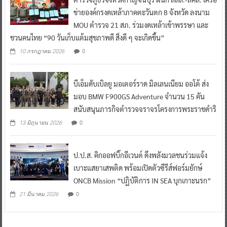
ข่ายองค์กรงดเหล้าภาคตะวันตก 8 จังหวัด ลงนาม
MOU ตำรวจ 21 สภ. ร่วมงดเหล้าเข้าพรรษา และ
ชวนคนไทย “90 วันเก็บแต้มสุขภาพดี สิ่งดี ๆ จะเกิดขึ้น”
0
10 กรกฎาคม 2026
บีเอ็มดับเบิลยู มอเตอร์ราด มิลเลนเนียม ออโต้ ส่ง
มอบ BMW F900GS Adventure จำนวน 15 คัน
สนับสนุนภารกิจตำรวจจราจรโครงการพระราชดำริ
0
13 มิถุนายน 2026
ป.ป.ส. คิกออฟบิ๊กอีเวนต์ ดึงพลังมวลชนร่วมแจ้ง
เบาะแสยาเสพติด พร้อมเปิดตัวซีรีส์ฟอร์มยักษ์
ONCB Mission “ปฏิบัติการ IN SEA บุกเกาะนรก”
0
21 มีนาคม 2026