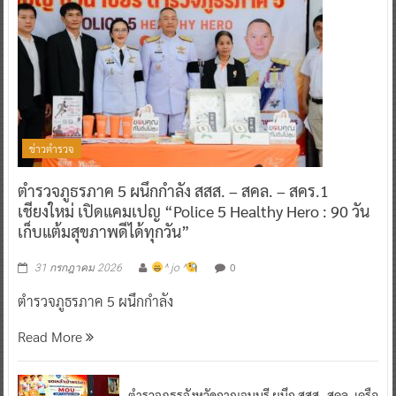
ข่าวตำรวจ
ตำรวจภูธรภาค 5 ผนึกกำลัง สสส. – สคล. – สคร.1
เชียงใหม่ เปิดแคมเปญ “Police 5 Healthy Hero : 90 วัน
เก็บแต้มสุขภาพดีได้ทุกวัน”
0
31 กรกฎาคม 2026
^ jo ^
ตำรวจภูธรภาค 5 ผนึกกำลัง
Read More
ตำรวจภูธรจังหวัดกาญจนบุรี ผนึก สสส.-สคล. เครือ