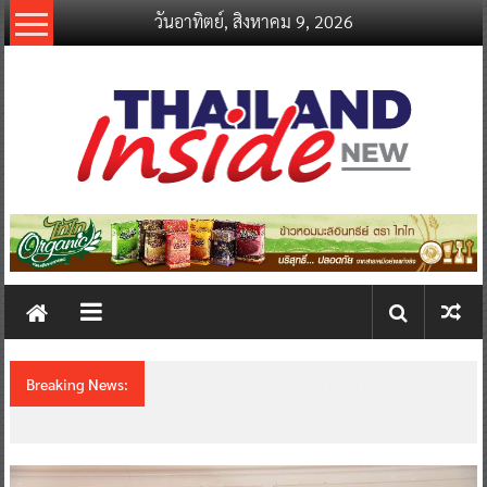
Skip
วันอาทิตย์, สิงหาคม 9, 2026
to
content
thailandinsidenew.com
Thailand
Inside
New
Breaking News:
ชวนรู้จักซิม my by NT เน็ตเร็ว แรง คุ้มค่าทั่วไทย
พร้อมโอกาสสร้างรายได้เสริมผ่าน Lazada
Affiliate