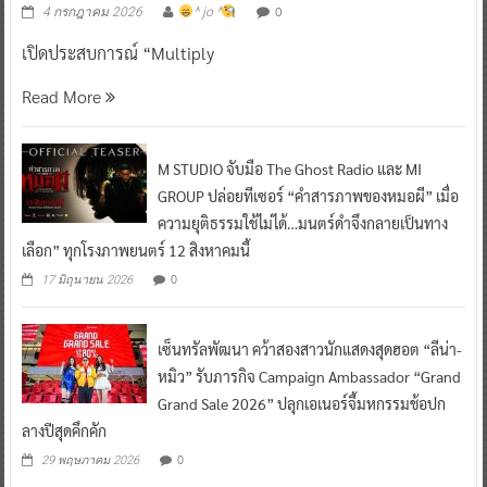
0
4 กรกฎาคม 2026
^ jo ^
เปิดประสบการณ์ “Multiply
Read More
M STUDIO จับมือ The Ghost Radio และ MI
GROUP ปล่อยทีเซอร์ “คำสารภาพของหมอผี” เมื่อ
ความยุติธรรมใช้ไม่ได้…มนตร์ดำจึงกลายเป็นทาง
เลือก” ทุกโรงภาพยนตร์ 12 สิงหาคมนี้
0
17 มิถุนายน 2026
เซ็นทรัลพัฒนา คว้าสองสาวนักแสดงสุดฮอต “ลีน่า-
หมิว” รับภารกิจ Campaign Ambassador “Grand
Grand Sale 2026” ปลุกเอเนอร์จี้มหกรรมช้อปก
ลางปีสุดคึกคัก
0
29 พฤษภาคม 2026