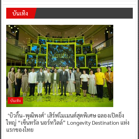
บันเทิง
บันเทิง
‘บิวกิ้น–พุฒิพงศ์’ เสิร์ฟโมเมนต์สุดพิเศษ ฉลองเปิดยิ่ง
ใหญ่ “เซ็นทรัล นอร์ทวิลล์” Longevity Destination แห่ง
แรกของไทย