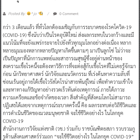
0 Comment
Posted By:
^ jo ^
กว่า 3 เดือนแล้ว ที่ทั่วโลกต้องเผชิญกับการระบาดของโรคโควิด-19
(COVID-19) ซึ่งนับว่าเป็นโรคอุบัติใหม่ ส่งผลกระทบในวงกว้างและมี
แนวโน้มที่จะยังแพร่กระจายไปยังทั่วทุกมุมโลกอย่างต่อเนื่อง หลาก
หลายมุมมองหลากหลายปัญหาเกิดขึ้นตามๆ มาเป็นลูกโซ่ ไม่ว่าจะ
เป็นปัญหาที่นักการแพทย์และสาธารณสุขผู้ซึ่งอยู่ด่านหน้าของ
สงครามเชื้อโรคนี้จะต้องหาวิธีการที่จะต่อสู้กับเชื้อโรคที่ไม่เคยรู้จักมา
ก่อน นักวิทยาศาสตร์ นักวิจัยและนวัตกรรม ที่เร่งค้นหาความลับที่
ซ่อนเร้นอยู่ภายใต้เชื้อไวรัสโคโรน่าสายพันธุ์ใหม่ เพื่อทำความเข้าใจ
และหาทางแก้ปัญหาอย่างรวดเร็วทันต่อเหตุการณ์ ภายใต้ภาวะ
ความเครียดและข้อจำกัดของเวลา สิ่งสำคัญที่สังคมโลกไม่สามารถ
ปฏิเสธได้เลยจากเหตุการณ์ระบาดครั้งนี้ คือ ผลกระทบต่อวิถีชีวิตและ
การดำเนินชีวิตของมวลมนุษยชาติ จะใช้ชีวิตอย่างไร ในโลกยุค
COVID-19
สำนักงานการวิจัยแห่งชาติ (วช.) ร่วมกับ ราชบัณฑิตยสภา รวบรวมกู
รูด้านสังคมศาสตร์ร่วมถก “จะใช้ชีวิตอย่างไร ในโลกยุค COVID-19”