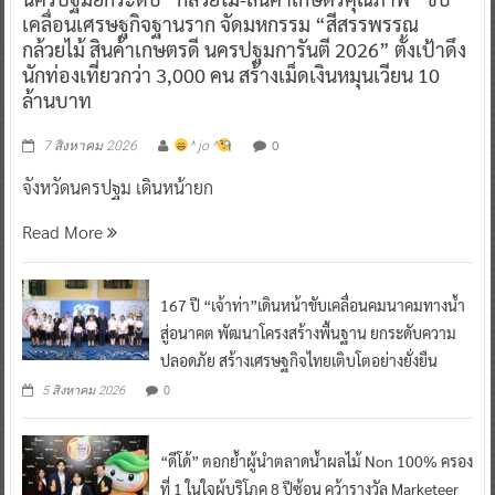
เคลื่อนเศรษฐกิจฐานราก จัดมหกรรม “สีสรรพรรณ
กล้วยไม้ สินค้าเกษตรดี นครปฐมการันตี 2026” ตั้งเป้าดึง
นักท่องเที่ยวกว่า 3,000 คน สร้างเม็ดเงินหมุนเวียน 10
ล้านบาท
0
7 สิงหาคม 2026
^ jo ^
จังหวัดนครปฐม เดินหน้ายก
Read More
167 ปี “เจ้าท่า”เดินหน้าขับเคลื่อนคมนาคมทางน้ำ
สู่อนาคต พัฒนาโครงสร้างพื้นฐาน ยกระดับความ
ปลอดภัย สร้างเศรษฐกิจไทยเติบโตอย่างยั่งยืน
0
5 สิงหาคม 2026
“ดีโด้” ตอกย้ำผู้นำตลาดน้ำผลไม้ Non 100% ครอง
ที่ 1 ในใจผู้บริโภค 8 ปีซ้อน คว้ารางวัล Marketeer