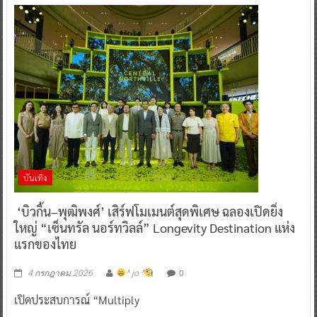
บันเทิง
‘บิวกิ้น–พุฒิพงศ์’ เสิร์ฟโมเมนต์สุดพิเศษ ฉลองเปิดยิ่ง
ใหญ่ “เซ็นทรัล นอร์ทวิลล์” Longevity Destination แห่ง
แรกของไทย
0
4 กรกฎาคม 2026
^ jo ^
เปิดประสบการณ์ “Multiply