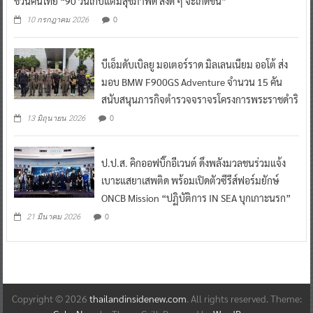
ชวนคนไทย “90 วันเก็บแต้มสุขภาพดี สิ่งดี ๆ จะเกิดขึ้น”
0
10 กรกฎาคม 2026
บีเอ็มดับเบิลยู มอเตอร์ราด มิลเลนเนียม ออโต้ ส่ง
มอบ BMW F900GS Adventure จำนวน 15 คัน
สนับสนุนภารกิจตำรวจจราจรโครงการพระราชดำริ
0
13 มิถุนายน 2026
ป.ป.ส. คิกออฟบิ๊กอีเวนต์ ดึงพลังมวลชนร่วมแจ้ง
เบาะแสยาเสพติด พร้อมเปิดตัวซีรีส์ฟอร์มยักษ์
ONCB Mission “ปฏิบัติการ IN SEA บุกเกาะนรก”
0
21 มีนาคม 2026
Copyright © 2026
thailandinsidenew.com
. All rights reserved. Theme: