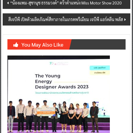
Post
“น้องแพม-สุชานุช ธรรมวงค์” คว้าตำแหน่ง Miss Motor Show 2020
navigation
สีเจบีพี เปิดตัวผลิตภัณฑ์สีทาภายในเกรดพรีเมียม เจบีพี แอร์คลีน พลัส
You May Also Like