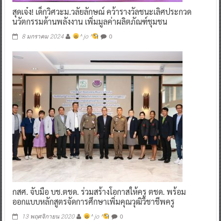
สุดเจ๋ง! เด็กวิศวะม.วลัยลักษณ์ คว้ารางวัลชนะเลิศประกวด
นวัตกรรมด้านพลังงาน เพิ่มมูลค่าผลิตภัณฑ์ชุมชน
0
8 มกราคม 2024
^ jo ^
กสศ. จับมือ บช.ตชด. ร่วมสร้างโอกาสให้ครู ตชด. พร้อม
ออกแบบหลักสูตรจัดการศึกษาเพิ่มคุณวุฒิวิชาชีพครู
0
13 พฤศจิกายน 2020
^ jo ^