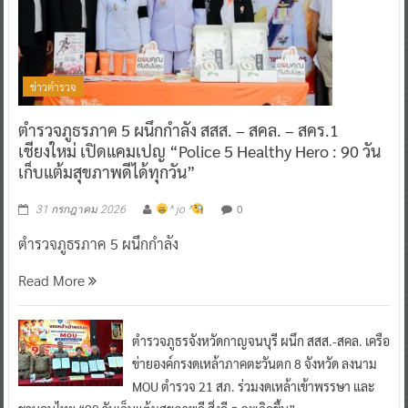
ข่าวตำรวจ
ตำรวจภูธรภาค 5 ผนึกกำลัง สสส. – สคล. – สคร.1
เชียงใหม่ เปิดแคมเปญ “Police 5 Healthy Hero : 90 วัน
เก็บแต้มสุขภาพดีได้ทุกวัน”
0
31 กรกฎาคม 2026
^ jo ^
ตำรวจภูธรภาค 5 ผนึกกำลัง
Read More
ตำรวจภูธรจังหวัดกาญจนบุรี ผนึก สสส.-สคล. เครือ
ข่ายองค์กรงดเหล้าภาคตะวันตก 8 จังหวัด ลงนาม
MOU ตำรวจ 21 สภ. ร่วมงดเหล้าเข้าพรรษา และ