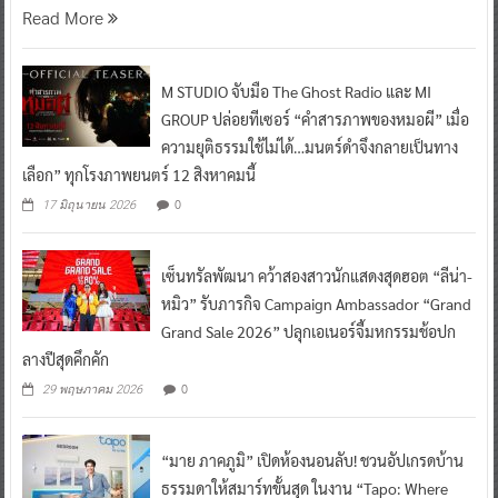
Read More
M STUDIO จับมือ The Ghost Radio และ MI
GROUP ปล่อยทีเซอร์ “คำสารภาพของหมอผี” เมื่อ
ความยุติธรรมใช้ไม่ได้…มนตร์ดำจึงกลายเป็นทาง
เลือก” ทุกโรงภาพยนตร์ 12 สิงหาคมนี้
0
17 มิถุนายน 2026
เซ็นทรัลพัฒนา คว้าสองสาวนักแสดงสุดฮอต “ลีน่า-
หมิว” รับภารกิจ Campaign Ambassador “Grand
Grand Sale 2026” ปลุกเอเนอร์จี้มหกรรมช้อปก
ลางปีสุดคึกคัก
0
29 พฤษภาคม 2026
“มาย ภาคภูมิ” เปิดห้องนอนลับ! ชวนอัปเกรดบ้าน
ธรรมดาให้สมาร์ทขั้นสุด ในงาน “Tapo: Where