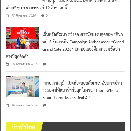
ความยุติธรรมใช้ไม่ได้…มนตร์ดำจึงกลายเป็นทาง
เลือก” ทุกโรงภาพยนตร์ 12 สิงหาคมนี้
0
17 มิถุนายน 2026
เซ็นทรัลพัฒนา คว้าสองสาวนักแสดงสุดฮอต “ลีน่า-
หมิว” รับภารกิจ Campaign Ambassador “Grand
Grand Sale 2026” ปลุกเอเนอร์จี้มหกรรมช้อปก
ลางปีสุดคึกคัก
0
29 พฤษภาคม 2026
“มาย ภาคภูมิ” เปิดห้องนอนลับ! ชวนอัปเกรดบ้าน
ธรรมดาให้สมาร์ทขั้นสุด ในงาน “Tapo: Where
Smart Home Meets Real AI”
0
18 พฤษภาคม 2026
ข่าวทั่วไทย