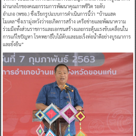
ผ่านกลไกของคณะกรรมการพัฒนาคุณภาพชีวิต ระดับ
อําเภอ (พชอ.) ซึ่งเรียกรูปแบบการดําเนินการนี้ว่า “บ้านแฮด
โมเดล”ซึ่งเรามุ่งหวังว่าจะเกิดการสร้าง เครือข่ายและพัฒนาความ
ร่วมมือทั้งส่วนราชการและเอกชนสร้างและกระตุ้นแรงขับเคลื่อนใน
การแก้ไขปัญหา โรคพยาธิใบไม้ตับและมะเร็งท่อน้ําดีอย่างบูรณาการ
และยั่งยืน”