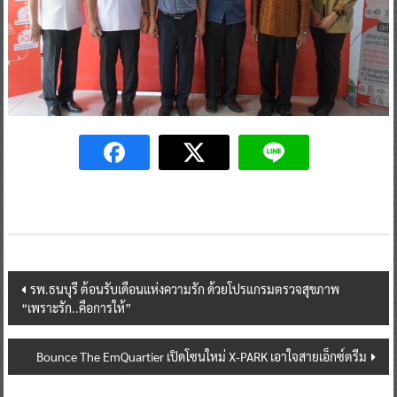
Post
รพ.ธนบุรี ต้อนรับเดือนแห่งความรัก ด้วยโปรแกรมตรวจสุขภาพ
“เพราะรัก..คือการให้”
navigation
Bounce The EmQuartier เปิดโซนใหม่ X-PARK เอาใจสายเอ็กซ์ตรีม