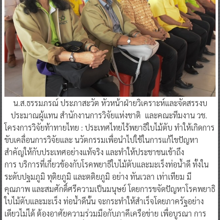
น.ส.ธรรมภรณ์ ประภาสะวัต หัวหน้าฝ่ายวิเคราะห์และจัดสรรงบ
ประมาณผู้แทน สำนักงานการวิจัยแห่งชาติ และคณะทีมงาน วช.
โครงการวิจัยท้าทายไทย : ประเทศไทยไร้พยาธิใบไม้ตับ ทําให้เกิดการ
ขับเคลื่อนการวิจัยและ นวัตกรรมเพื่อนําไปใช้ในการแก้ไขปัญหา
สําคัญให้กับประเทศอย่างแท้จริง และทําให้ประชาชนเข้าถึง
การ บริการที่เกี่ยวข้องกับโรคพยาธิใบไม้ตับและมะเร็งท่อน้ําดี ทั้งใน
ระดับปฐมภูมิ ทุติยภูมิ และตติยภูมิ อย่าง ทันเวลา เท่าเทียม มี
คุณภาพ และสมศักดิ์ศรีความเป็นมนุษย์ โดยการขจัดปัญหาโรคพยาธิ
ใบไม้ตับและมะเร็ง ท่อน้ําดีนั้น จะกระทําให้สําเร็จโดยภาครัฐอย่าง
เดียวไม่ได้ ต้องอาศัยความร่วมมือกับภาคีเครือข่าย เพื่อบูรณา การ