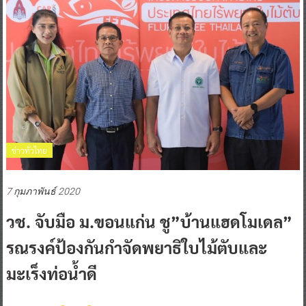
ข่าวทั่วไทย
7 กุมภาพันธ์ 2020
วช. จับมือ ม.ขอนแก่น ชู”บ้านแฮดโมเดล”
รณรงค์ป้องกันกำจัดพยาธิใบไม้ตับและ
มะเร็งท่อน้ำดี