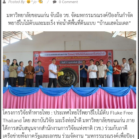
0 Comment
Posted By:
^ jo ^
มหาวิทยาลัยขอนแก่น จับมือ วช. จัดมหกรรมรณรงค์ป้องกันกําจัด
พยาธิใบไม้ตับและมะเร็ง ท่อน้ําดีพื้นที่ต้นแบบ “บ้านแฮดโมเดล”
โครงการวิจัยท้าทายไทย : ประเทศไทยไร้พยาธิใบไม้ตับ Fluke Free
Thailand โดย สถาบันวิจัย มะเร็งท่อน้ําดี มหาวิทยาลัยขอนแก่น ภาย
ใต้การสนับสนุนจากสํานักงานการวิจัยแห่งชาติ (วช.) ร่วมกับภาคี
เครือข่ายทั้งภาครัฐและเอกชน ร่วมจัดงาน “มหกรรมรณรงค์เพื่อป้อง