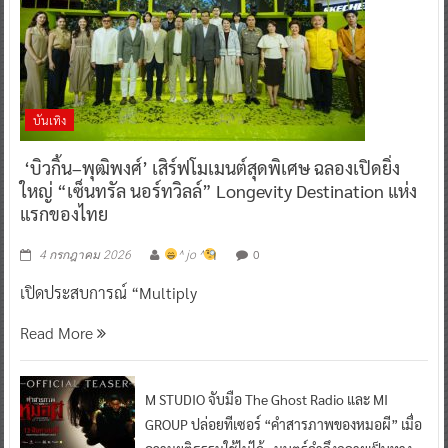
บันเทิง
‘บิวกิ้น–พุฒิพงศ์’ เสิร์ฟโมเมนต์สุดพิเศษ ฉลองเปิดยิ่ง
ใหญ่ “เซ็นทรัล นอร์ทวิลล์” Longevity Destination แห่ง
แรกของไทย
0
4 กรกฎาคม 2026
^ jo ^
เปิดประสบการณ์ “Multiply
Read More
M STUDIO จับมือ The Ghost Radio และ MI
GROUP ปล่อยทีเซอร์ “คำสารภาพของหมอผี” เมื่อ