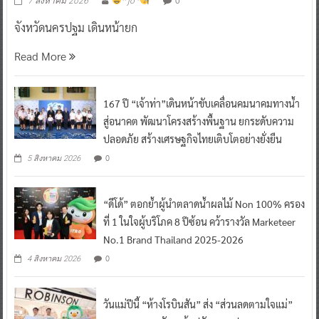
0
7 สิงหาคม 2026
^ jo ^
จังหวัดนครปฐม เดินหน้ายก
Read More
167 ปี “เจ้าท่า”เดินหน้าขับเคลื่อนคมนาคมทางน้ำ
สู่อนาคต พัฒนาโครงสร้างพื้นฐาน ยกระดับความ
ปลอดภัย สร้างเศรษฐกิจไทยเติบโตอย่างยั่งยืน
0
5 สิงหาคม 2026
“ดีโด้” ตอกย้ำผู้นำตลาดน้ำผลไม้ Non 100% ครอง
ที่ 1 ในใจผู้บริโภค 8 ปีซ้อน คว้ารางวัล Marketeer
No.1 Brand Thailand 2025-2026
0
4 สิงหาคม 2026
วันแม่ปีนี้ “ห้างโรบินสัน” ส่ง “ส่วนลดตามใจแม่”