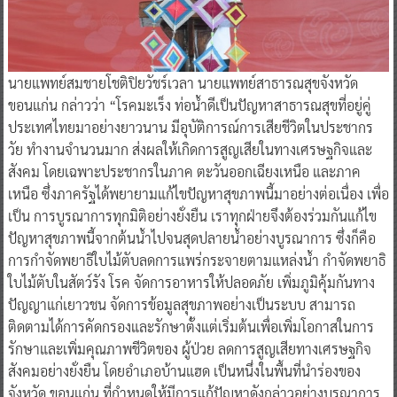
นายแพทย์สมชายโชติปิยวัชร์เวลา นายแพทย์สาธารณสุขจังหวัด
ขอนแก่น กล่าวว่า “โรคมะเร็ง ท่อน้ําดีเป็นปัญหาสาธารณสุขที่อยู่คู่
ประเทศไทยมาอย่างยาวนาน มีอุบัติการณ์การเสียชีวิตในประชากร
วัย ทํางานจํานวนมาก ส่งผลให้เกิดการสูญเสียในทางเศรษฐกิจและ
สังคม โดยเฉพาะประชากรในภาค ตะวันออกเฉียงเหนือ และภาค
เหนือ ซึ่งภาครัฐได้พยายามแก้ไขปัญหาสุขภาพนี้มาอย่างต่อเนื่อง เพื่อ
เป็น การบูรณาการทุกมิติอย่างยั่งยืน เราทุกฝ่ายจึงต้องร่วมกันแก้ไข
ปัญหาสุขภาพนี้จากต้นน้ําไปจนสุดปลายน้ําอย่างบูรณาการ ซึ่งก็คือ
การกําจัดพยาธิใบไม้ตับลดการแพร่กระจายตามแหล่งน้ํา กําจัดพยาธิ
ใบไม้ตับในสัตว์รัง โรค จัดการอาหารให้ปลอดภัย เพิ่มภูมิคุ้มกันทาง
ปัญญาแก่เยาวชน จัดการข้อมูลสุขภาพอย่างเป็นระบบ สามารถ
ติดตามได้การคัดกรองและรักษาตั้งแต่เริ่มต้นเพื่อเพิ่มโอกาสในการ
รักษาและเพิ่มคุณภาพชีวิตของ ผู้ป่วย ลดการสูญเสียทางเศรษฐกิจ
สังคมอย่างยั่งยืน โดยอําเภอบ้านแฮด เป็นหนึ่งในพื้นที่นําร่องของ
จังหวัด ขอนแก่น ที่กําหนดให้มีการแก้ปัญหาดังกล่าวอย่างบูรณาการ