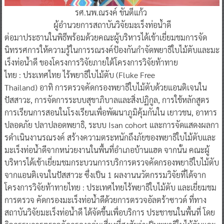
รศ.นพ.ณรงค์ ขันตีแก้ว
ผู้อำนวยการสถาบันวิจัยมะเร็งท่อน้ำดี
ต่อมาประธานในพิธีพร้อมด้วยคณะผู้บริหารได้เข้าเยี่ยมชมการจัด
นิทรรศการให้ความรู้ในการรณรงค์ป้องกันกําจัดพยาธิใบไม้ตับและมะ
เร็งท่อน้ําดี ของโครงการวิจัยภายใต้โครงการวิจัยท้าทาย
ไทย : ประเทศไทย ไร้พยาธิใบไม้ตับ (Fluke Free
Thailand) อาทิ การตรวจคัดกรองพยาธิใบไม้ตับด้วยแอนติเจนใน
ปัสสาวะ, การจัดการระบบสุขาภิบาลและสิ่งปฏิกูล, การใช้หลักสูตร
การเรียนการสอนในโรงเรียนเพื่อพัฒนาภูมิคุ้มกันใน เยาวชน, อาหาร
ปลอดภัย ปลาปลอดพยาธิ, ระบบ Isan cohort และการจัดแสดงผลกา
รดําเนินงานรณรงค์ สร้างความตระหนักถึงภัยของพยาธิใบไม้ตับและ
มะเร็งท่อน้ําดีจากหน่วยงานในพื้นที่อําเภอบ้านแฮด จากนั้น คณะผู้
บริหารได้เข้าเยี่ยมชมกระบวนการบริการตรวจคัดกรองพยาธิใบไม้ตับ
จากแอนติเจนในปัสสาวะ ซึ่งเป็น 1 ผลงานนวัตกรรมวิจัยที่ได้จาก
โครงการวิจัยท้าทายไทย : ประเทศไทยไร้พยาธิใบไม้ตับ และเยี่ยมชม
การตรวจ คัดกรองมะเร็งท่อน้ําดีด้วยการตรวจอัลตร้าซาวด์ ที่ทาง
สถาบันวิจัยมะเร็งท่อน้ําดี ได้จัดขึ้นเพื่อบริการ ประชาชนในพื้นที่ โดย