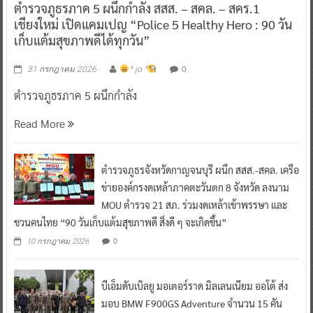
ตำรวจภูธรภาค 5 ผนึกกำลัง สสส. – สคล. – สคร.1
เชียงใหม่ เปิดแคมเปญ “Police 5 Healthy Hero : 90 วัน
เก็บแต้มสุขภาพดีได้ทุกวัน”
0
31 กรกฎาคม 2026
^ jo ^
ตำรวจภูธรภาค 5 ผนึกกำลัง
Read More
ตำรวจภูธรจังหวัดกาญจนบุรี ผนึก สสส.-สคล. เครือ
ข่ายองค์กรงดเหล้าภาคตะวันตก 8 จังหวัด ลงนาม
MOU ตำรวจ 21 สภ. ร่วมงดเหล้าเข้าพรรษา และ
ชวนคนไทย “90 วันเก็บแต้มสุขภาพดี สิ่งดี ๆ จะเกิดขึ้น”
0
10 กรกฎาคม 2026
บีเอ็มดับเบิลยู มอเตอร์ราด มิลเลนเนียม ออโต้ ส่ง
มอบ BMW F900GS Adventure จำนวน 15 คัน