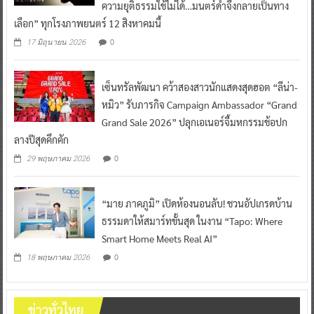
ความยุติธรรมใช้ไม่ได้…มนตร์ดำจึงกลายเป็นทาง
เลือก” ทุกโรงภาพยนตร์ 12 สิงหาคมนี้
0
17 มิถุนายน 2026
เซ็นทรัลพัฒนา คว้าสองสาวนักแสดงสุดฮอต “ลีน่า-
หมิว” รับภารกิจ Campaign Ambassador “Grand
Grand Sale 2026” ปลุกเอเนอร์จี้มหกรรมช้อปก
ลางปีสุดคึกคัก
0
29 พฤษภาคม 2026
“มาย ภาคภูมิ” เปิดห้องนอนลับ! ชวนอัปเกรดบ้าน
ธรรมดาให้สมาร์ทขั้นสุด ในงาน “Tapo: Where
Smart Home Meets Real AI”
0
18 พฤษภาคม 2026
ข่าวทั่วไทย