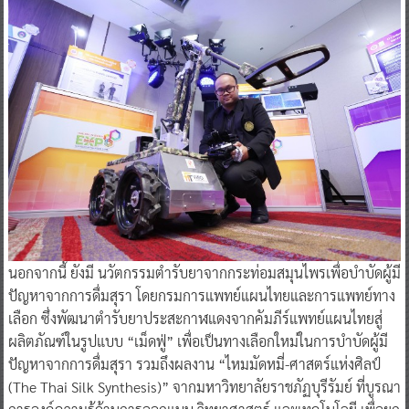
นอกจากนี้ ยังมี นวัตกรรมตำรับยาจากกระท่อมสมุนไพรเพื่อบำบัดผู้มี
ปัญหาจากการดื่มสุรา โดยกรมการแพทย์แผนไทยและการแพทย์ทาง
เลือก ซึ่งพัฒนาตำรับยาประสะกาฬแดงจากคัมภีร์แพทย์แผนไทยสู่
ผลิตภัณฑ์ในรูปแบบ “เม็ดฟู่” เพื่อเป็นทางเลือกใหม่ในการบำบัดผู้มี
ปัญหาจากการดื่มสุรา รวมถึงผลงาน “ไหมมัดหมี่-ศาสตร์แห่งศิลป์
(The Thai Silk Synthesis)” จากมหาวิทยาลัยราชภัฏบุรีรัมย์ ที่บูรณา