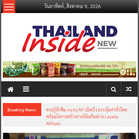
Skip
วันอาทิตย์, สิงหาคม 9, 2026
to
content
thailandinsidenew.com
Thailand
Inside
New
Breaking News:
ชวนรู้จักซิม my by NT เน็ตเร็ว แรง คุ้มค่าทั่วไทย
พร้อมโอกาสสร้างรายได้เสริมผ่าน Lazada
Affiliate