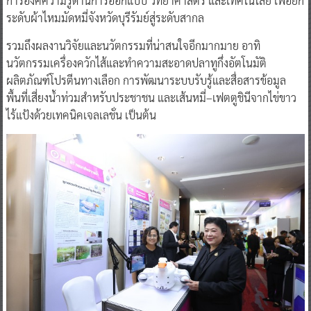
การองค์ความรู้ด้านการออกแบบ วิทยาศาสตร์ และเทคโนโลยี เพื่อยก
ระดับผ้าไหมมัดหมี่จังหวัดบุรีรัมย์สู่ระดับสากล
รวมถึงผลงานวิจัยและนวัตกรรมที่น่าสนใจอีกมากมาย อาทิ
นวัตกรรมเครื่องควักไส้และทำความสะอาดปลาทูกึ่งอัตโนมัติ
ผลิตภัณฑ์โปรตีนทางเลือก การพัฒนาระบบรับรู้และสื่อสารข้อมูล
พื้นที่เสี่ยงน้ำท่วมสำหรับประชาชน และเส้นหมี่–เฟตตูชินีจากไข่ขาว
ไร้แป้งด้วยเทคนิคเจลเลชั่น เป็นต้น