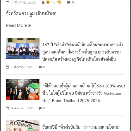
0
7 สิงหาคม 2026
^ jo ^
จังหวัดนครปฐม เดินหน้ายก
Read More
167 ปี “เจ้าท่า”เดินหน้าขับเคลื่อนคมนาคมทางน้ำ
สู่อนาคต พัฒนาโครงสร้างพื้นฐาน ยกระดับความ
ปลอดภัย สร้างเศรษฐกิจไทยเติบโตอย่างยั่งยืน
0
5 สิงหาคม 2026
“ดีโด้” ตอกย้ำผู้นำตลาดน้ำผลไม้ Non 100% ครอง
ที่ 1 ในใจผู้บริโภค 8 ปีซ้อน คว้ารางวัล Marketeer
No.1 Brand Thailand 2025-2026
0
4 สิงหาคม 2026
วันแม่ปีนี้ “ห้างโรบินสัน” ส่ง “ส่วนลดตามใจแม่”