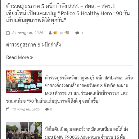
ตำรวจภูธรภาค 5 ผนึกกำลัง สสส. – สคล. – สคร.1
เชียงใหม่ เปิดแคมเปญ “Police 5 Healthy Hero : 90 วัน
เก็บแต้มสุขภาพดีได้ทุกวัน”
0
31 กรกฎาคม 2026
^ jo ^
ตำรวจภูธรภาค 5 ผนึกกำลัง
Read More
ตำรวจภูธรจังหวัดกาญจนบุรี ผนึก สสส.-สคล. เครือ
ข่ายองค์กรงดเหล้าภาคตะวันตก 8 จังหวัด ลงนาม
MOU ตำรวจ 21 สภ. ร่วมงดเหล้าเข้าพรรษา และ
ชวนคนไทย “90 วันเก็บแต้มสุขภาพดี สิ่งดี ๆ จะเกิดขึ้น”
0
10 กรกฎาคม 2026
บีเอ็มดับเบิลยู มอเตอร์ราด มิลเลนเนียม ออโต้ ส่ง
มอบ BMW F900GS Adventure จำนวน 15 คัน