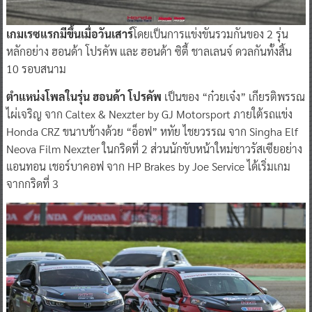
เกมเรซแรกมีขึ้นเมื่อวันเสาร์
โดยเป็นการแข่งขันรวมกันของ 2 รุ่น
หลักอย่าง ฮอนด้า โปรคัพ และ ฮอนด้า ซิตี้ ชาลเลนจ์ ดวลกันทั้งสิ้น
10 รอบสนาม
ตำแหน่งโพลในรุ่น ฮอนด้า โปรคัพ
เป็นของ “ก๋วยเจ๋ง” เกียรติพรรณ
ไผ่เจริญ จาก Caltex & Nexzter by GJ Motorsport ภายใต้รถแข่ง
Honda CRZ ขนาบข้างด้วย “อ็อฟ” หทัย ไชยวรรณ จาก Singha Elf
Neova Film Nexzter ในกริดที่ 2 ส่วนนักขับหน้าใหม่ชาวรัสเซียอย่าง
แอนทอน เชอร์บาคอฟ จาก HP Brakes by Joe Service ได้เริ่มเกม
จากกริดที่ 3