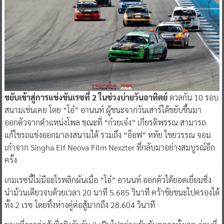
ขยับเข้าสู่การแข่งขันเรซที่ 2 ในช่วงบ่ายวันอาทิตย์
ดวลกัน 10 รอบ
สนามเช่นเคย โดย “โอ๋” อานนท์ ผู้ชนะจากวันเสาร์ได้ขยับขึ้นมา
ออกตัวจากตำแหน่งโพล ขณะที่ “ก๋วยเจ๋ง” เกียรติพรรณ สามารถ
แก้ไขรถแข่งออกมาลงสนามได้ รวมถึง “อ็อฟ” หทัย ไชยวรรณ จอม
เก๋าจาก Singha Elf Neova Film Nexzter ที่กลับมาอย่างสมบูรณ์อีก
ครั้ง
เกมเรซนี้ไม่มีอะไรพลิกผันเมื่อ “โอ๋” อานนท์ ออกตัวได้ยอดเยี่ยมซิ่ง
นำม้วนเดียวจบด้วยเวลา 20 นาที 5.685 วินาที คว้าชัยชนะไปครองได้
ทั้ง 2 เรซ โดยทิ้งห่างคู่ต่อสู้มากถึง 28.604 วินาที