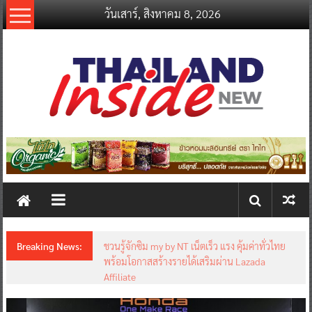
Skip
วันเสาร์, สิงหาคม 8, 2026
to
content
thailandinsidenew.com
Thailand
Inside
New
Breaking News:
ชวนรู้จักซิม my by NT เน็ตเร็ว แรง คุ้มค่าทั่วไทย
พร้อมโอกาสสร้างรายได้เสริมผ่าน Lazada
Affiliate