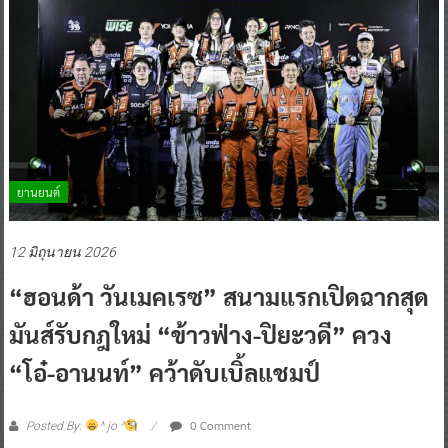
ยานยนต์
12 มิถุนายน 2026
“ฮอนด้า วันเมคเรซ” สนามแรกเปิดฉากสุด
มันส์รับกฎใหม่ “ข้าวฟ่าง-ปิยะวดี” ควง
“โอ๋-อานนท์” คว้าดับเบิ้ลแชมป์
0 Comment
Posted By:
^ jo ^