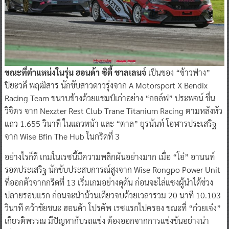
ขณะที่ตำแหน่งในรุ่น ฮอนด้า ซิตี้ ชาลเลนจ์
เป็นของ “ข้าวฟ่าง”
ปิยะวดี พฤฒิสาร นักขับสาวดาวรุ่งจาก A Motorsport X Bendix
Racing Team ขนาบข้างด้วยแชมป์เก่าอย่าง “กอล์ฟ” ประพจน์ ชื่น
วิจิตร จาก Nexzter Rest Club Trane Titanium Racing ตามหลังหัว
แถว 1.655 วินาที ในแถวหน้า และ “ตาล” ยุรนันท์ โอฬารประเสริฐ
จาก Wise Bfin The Hub ในกริดที่ 3
อย่างไรก็ดี เกมในเรซนี้มีความพลิกผันอย่างมาก เมื่อ “โอ๋” อานนท์
รอดประเสริฐ นักขับประสบการณ์สูงจาก Wise Rongpo Power Unit
ที่ออกตัวจากกริดที่ 13 เริ่มเกมอย่างดุดัน ก่อนจะไล่แซงผู้นำได้ช่วง
ปลายรอบแรก ก่อนจะนำม้วนเดียวจบด้วยเวลารวม 20 นาที 10.103
วินาที คว้าชัยชนะ ฮอนด้า โปรคัพ เรซแรกไปครอง ขณะที่ “ก๋วยเจ๋ง”
เกียรติพรรณ มีปัญหากับรถแข่ง ต้องออกจากการแข่งขันอย่างน่า