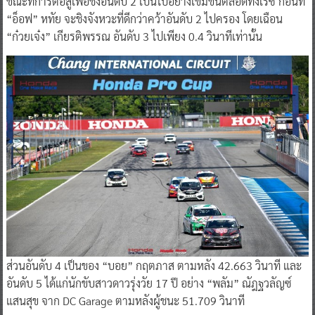
ขณะที่การต่อสู้เพื่อชิงอันดับ 2 เป็นไปอย่างเข้มข้นตลอดทั้งเรซ ก่อนที่
“อ็อฟ” หทัย จะชิงจังหวะที่ดีกว่าคว้าอันดับ 2 ไปครอง โดยเฉือน
“ก๋วยเจ๋ง” เกียรติพรรณ อันดับ 3 ไปเพียง 0.4 วินาทีเท่านั้น
ส่วนอันดับ 4 เป็นของ “บอย” กฤตภาส ตามหลัง 42.663 วินาที และ
อันดับ 5 ได้แก่นักขับสาวดาวรุ่งวัย 17 ปี อย่าง “พลัม” ณัฎฐวลัญซ์
แสนสุข จาก DC Garage ตามหลังผู้ชนะ 51.709 วินาที