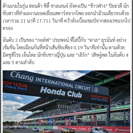
ด้านเกมในรุ่น ฮอนด้า ซิตี้ ชาลเลนจ์ ยังคงเป็น “ข้าวฟ่าง” ปิยะวดี นัก
ขับสาวที่ทำผลงานยอดเยี่ยมสตาร์ทจากโพล ออกนำม้วนเดียวจบด้วย
เวลารวม 21 นาที 17.711 วินาที คว้าดับเบิ้ลแชมป์จากสองเรซแรกไป
ครอง
อันดับ 2 เป็นของ “กอล์ฟ” ประพจน์ ที่ไล่บี้กับ “ตาล” ยุรนันท์ อย่าง
เข้มข้น โดยเฉือนกันที่หน้าเส้นชัยเพียง 0.19 วินาทีเท่านั้น ตามด้วย
มิตซูฮิโระ เอ็นโดะ นักขับชาวญี่ปุ่น และ “เอิร์ก” วสิษฐ์พล ในอันดับ 4
และ 5 ตามลำดับ