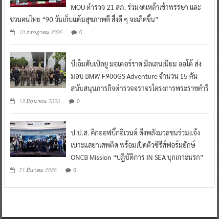
MOU ตำรวจ 21 สภ. ร่วมงดเหล้าเข้าพรรษา และ
ชวนคนไทย “90 วันเก็บแต้มสุขภาพดี สิ่งดี ๆ จะเกิดขึ้น”
0
10 กรกฎาคม 2026
บีเอ็มดับเบิลยู มอเตอร์ราด มิลเลนเนียม ออโต้ ส่ง
มอบ BMW F900GS Adventure จำนวน 15 คัน
สนับสนุนภารกิจตำรวจจราจรโครงการพระราชดำริ
0
13 มิถุนายน 2026
ป.ป.ส. คิกออฟบิ๊กอีเวนต์ ดึงพลังมวลชนร่วมแจ้ง
เบาะแสยาเสพติด พร้อมเปิดตัวซีรีส์ฟอร์มยักษ์
ONCB Mission “ปฏิบัติการ IN SEA บุกเกาะนรก”
0
21 มีนาคม 2026