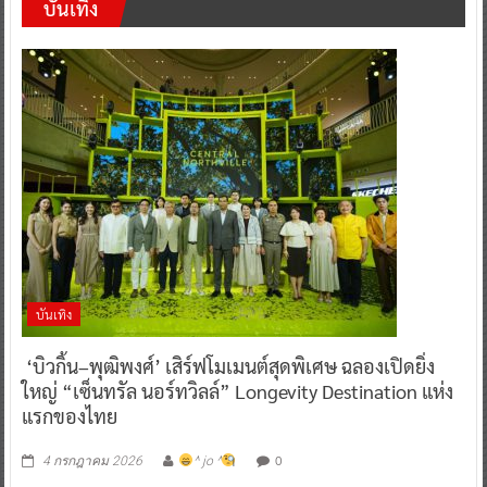
บันเทิง
บันเทิง
‘บิวกิ้น–พุฒิพงศ์’ เสิร์ฟโมเมนต์สุดพิเศษ ฉลองเปิดยิ่ง
ใหญ่ “เซ็นทรัล นอร์ทวิลล์” Longevity Destination แห่ง
แรกของไทย
0
4 กรกฎาคม 2026
^ jo ^