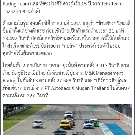
Racing Team และ ทัชช ม่วงศิริ ดาวรุ่งวัย 15 ปี จาก Tein Team
Thailand ตามลำดับ
ด้านเกมในรุ่น ฮอนด้า ซิตี้ ชาลเลนจ์ ผลปรากฏว่า “ข้าวฟ่าง” ปิยะวดี
ขึ้นนำตั้งแต่ช่วงต้นเรซ ก่อนเข้าป้ายเป็นคันแรกด้วยเวลา 21 นาที
13.492 วินาที ปลดล็อคคว้าชัยชนะครั้งแรกในรายการนี้ให้กับตัวเอง
ได้สำเร็จ ขณะที่แชมป์เก่าอย่าง “กอล์ฟ” ประพจน์ รถพังในรอบ
สุดท้ายไร้แต้มจากเรซแรก
โดยอันดับ 2 ตกเป็นของ “ตาล” ยุรนันท์ ตามหลัง 9.813 วินาที ตาม
ด้วย มิตซูฮิโระ เอ็นโดะ นักขับชาวญี่ปุ่นจาก M&K Management
Racing ในอันดับ 3 ตามหลัง 27.588 วินาที และ “เอิร์ก” วสิษฐ์พล
พิทักษ์วงศาภรณ์ จาก PT Autobacs X Mugen Thailand ในอันดับ 4
ตามหลัง 60.227 วินาที