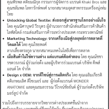
คุณพีรพล ตติยมณีกุล
กรรมการผู้จัดการ แบรนด์ Khaki Bros และ
คุณชลัมพล โลทารักษ์พงศ์
นายกสมาคมอุตสาหกรรมเครื่องนุ่งห่ม
ไทย
Unlocking Global Textile:
ส่งออกสู่มาตรฐานโลกอย่างมั่นใจ
โดย คุณนิศาบุษป์ วีรบุตร ผู้อำนวยการสำนักส่งเสริมการค้าสินค้า
ไลฟ์สไตล์
กรมส่งเสริมการค้าระหว่างประเทศ กระทรวงพาณิชย์
Marketing Technology:
จากเครื่องมือสู่กลยุทธ์การตลาดที่
วัดผลได้
โดย คุณไชยพงศ์
ลาภเลี้ยงตระกูล
นายกสมาคมเทคโนโลยีเพื่อการตลาด
เมื่อสินค้าไม่ใช่ความต่าง
แต่แบรนด์คือคำตอบ
โดย คุณณัชชา
รชตวรภรณ์
ผู้ร่วมก่อตั้ง และผู้บริหารร่วมแบรนด์ บริษัท คีพส์
แอนด์ โค จำกัด
Design x OEM:
จากดีไซน์สู่การผลิตจริง
โดย คุณเฉลิมเกียรติ
คติเกษมเลิศ ดีไซเนอร์ และ ผู้ก่อตั้งแบรนด์ WONDER
ANATOMIE และคุณธมลวรรณ วิโรจน์ชัยยันต์
ผู้ร่วมก่อตั้งบริษัท
มอร์ลูป จำกัด
รวมไปถึงการบรรยายจากวิทยากรต่างประเทศชั้นนำจาก
สหรัฐอเมริกา และสหพันธ์สิ่งทอไต้หวัน ที่มาพร้อมบริการแปลภาษา