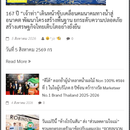
167 ปี “เจ้าท่า”เดินหน้าขับเคลื่อนคมนาคมทางน้ำสู่
อนาคต พัฒนาโครงสร้างพื้นฐาน ยกระดับความปลอดภัย
สร้างเศรษฐกิจไทยเติบโตอย่างยั่งยืน
0
5 สิงหาคม 2026
^ jo ^
วันที่ 5 สิงหาคม 2569 กร
Read More
“ดีโด้” ตอกย้ำผู้นำตลาดน้ำผลไม้ Non 100% ครอง
ที่ 1 ในใจผู้บริโภค 8 ปีซ้อน คว้ารางวัล Marketeer
No.1 Brand Thailand 2025-2026
0
4 สิงหาคม 2026
วันแม่ปีนี้ “ห้างโรบินสัน” ส่ง “ส่วนลดตามใจแม่”
ชวนทุกครอบครัวมาช้อปกับแคมเปญ “ROBINSON