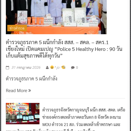
ข่าวตำรวจ
ตำรวจภูธรภาค 5 ผนึกกำลัง สสส. – สคล. – สคร.1
เชียงใหม่ เปิดแคมเปญ “Police 5 Healthy Hero : 90 วัน
เก็บแต้มสุขภาพดีได้ทุกวัน”
0
31 กรกฎาคม 2026
^ jo ^
ตำรวจภูธรภาค 5 ผนึกกำลัง
Read More
ตำรวจภูธรจังหวัดกาญจนบุรี ผนึก สสส.-สคล. เครือ
ข่ายองค์กรงดเหล้าภาคตะวันตก 8 จังหวัด ลงนาม
MOU ตำรวจ 21 สภ. ร่วมงดเหล้าเข้าพรรษา และ