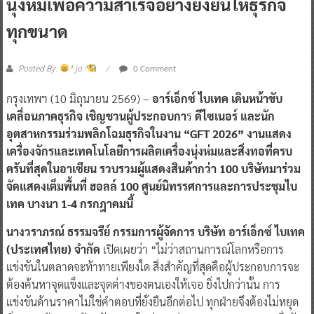
นุ่งห่มเพื่อความสำเร็จอย่างยั่งยืนให้ธุรกิจ
ทุกขนาด
0 Comment
Posted By:
^ jo ^
กรุงเทพฯ (10 มิถุนายน 2569) –
อาร์เอ็กซ์ ไบเทค เดินหน้าขับ
เคลื่อนภาคธุรกิจ เชิญชวนผู้ประกอบกา
ร
ดีไซเนอร์ และนัก
อุตสาหกรรมร่วมพลิกโฉมธุรกิจในงาน “GFT 2026” งานแสดง
เครื่องจักรและเทคโนโลยีการผลิตเครื่องนุ่งห่มและสิ่งทอที่ครบ
ครันที่สุดในอาเซียน รวบรวมผู้แสดงสินค้ากว่า 100 บริษัทมาร่วม
จัดแสดงเต็มพื้นที่ ฮอลล์ 100 ศูนย์นิทรรศการและการประชุมไบ
เทค บางนา 1-4 กรกฎาคมนี้
นางวราภรณ์ ธรรมจรีย์ กรรมการผู้จัดการ บริษัท อาร์เอ็กซ์ ไบเทค
(ประเทศไทย) จำกัด
เปิดเผยว่า “ไม่ว่าสถานการณ์โลกหรือการ
แข่งขันในตลาดจะท้าทายเพียงใด สิ่งสำคัญที่สุดคือผู้ประกอบการจะ
ต้องค้นหาจุดแข็งและจุดต่างของตนเองให้เจอ ยิ่งไปกว่านั้น การ
แข่งขันด้านราคาไม่ใช่คำตอบที่ยั่งยืนอีกต่อไป ทุกฝ่ายจึงต้องไม่หยุด