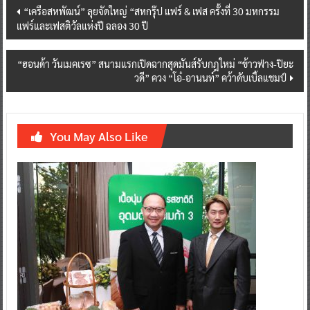
Post
“เครือสหพัฒน์” ลุยจัดใหญ่ “สหกรุ๊ป แฟร์ & เฟส ครั้งที่ 30 มหกรรม
แฟร์และเฟสติวัลแห่งปี ฉลอง 30 ปี
navigation
“ฮอนด้า วันเมคเรซ” สนามแรกเปิดฉากสุดมันส์รับกฎใหม่ “ข้าวฟ่าง-ปิยะ
วดี” ควง “โอ๋-อานนท์” คว้าดับเบิ้ลแชมป์
You May Also Like