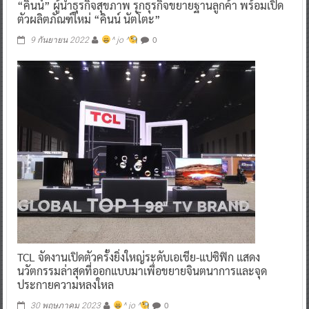
“คินน์” ผู้นำธุรกิจสุขภาพ รุกธุรกิจขยายฐานลูกค้า พร้อมเปิด
ตัวผลิตภัณฑ์ใหม่ “คินน์ นัตโตะ”
0
9 กันยายน 2022
^ jo ^
TCL จัดงานเปิดตัวครั้งยิ่งใหญ่ระดับเอเชีย-แปซิฟิก แสดง
นวัตกรรมล่าสุดที่ออกแบบมาเพื่อขยายจินตนาการและจุด
ประกายความหลงใหล
0
30 พฤษภาคม 2023
^ jo ^