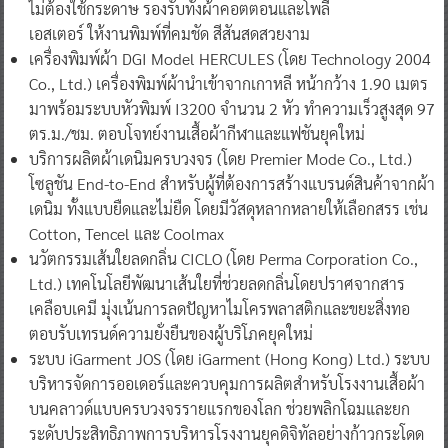
ไม่ต้องใช้กระดาษ รองรับทั้งผ้าคอตตอนและโพลี
เอสเตอร์ ให้งานพิมพ์ที่คมชัด สีสันสดสวยงาม
เครื่องพิมพ์ผ้า DGI Model HERCULES (โดย Technology 2004
Co., Ltd.) เครื่องพิมพ์ผ้านำเข้าจากเกาหลี หน้ากว้าง 1.90 เมตร
มาพร้อมระบบหัวพิมพ์ I3200 จำนวน 2 หัว ทำความเร็วสูงสุด 97
ตร.ม./ชม. ตอบโจทย์งานเสื้อผ้ากีฬาและแฟชันยุคใหม่
บริการผลิตผ้าเดนิมครบวงจร (โดย Premier Mode Co., Ltd.)
โซลูชัน End-to-End สำหรับผู้ที่ต้องการสร้างแบรนด์สินค้าจากผ้า
เดนิม ทั้งแบบยืดและไม่ยืด โดยมีวัสดุหลากหลายให้เลือกสรร เช่น
Cotton, Tencel และ Coolmax
นวัตกรรมเส้นใยลดกลิ่น CICLO (โดย Perma Corporation Co.,
Ltd.) เทคโนโลยีพัฒนาเส้นใยที่ช่วยลดกลิ่นโดยปราศจากสาร
เคลือบเคมี มุ่งเน้นการลดปัญหาไมโครพลาสติกและขยะสิ่งทอ
ตอบรับเทรนด์ความยั่งยืนของผู้บริโภคยุคใหม่
ระบบ iGarment JOS (โดย iGarment (Hong Kong) Ltd.) ระบบ
บริหารจัดการออเดอร์และควบคุมการผลิตสำหรับโรงงานเสื้อผ้า
บนคลาวด์แบบครบวงจรรายแรกของโลก ช่วยพลิกโฉมและยก
ระดับประสิทธิภาพการบริหารโรงงานยุคดิจิทัลอย่างก้าวกระโดด