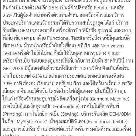
สินค้าเป็นของตัวเอง อีก 26% เป็นผู้ค้าปลีกหรือ Retailer และอีก
25%เป็นผู้จัดจำหน่ายหรือตัวแทนจำหน่ายเครื่องจักรและบริการ
ประเภทบริการและนวัตกรรมที่ได้รับความสนใจสูงสุด ได้แก่ บริการ
รับผลิต (OEM) รองลงมาคือเครื่องจักรปัก ฟินิชชิ่ง อุปกรณ์ และระบบ
ที่เกี่ยวข้อง ตามมาด้วย Functional Textile หรือสิ่งทอที่มีคุณสมบัติ
พิเศษ เช่น ผ้าทนไฟหรือผ้ายับยั้งเชื้อแบคทีเรีย และ Non-woven
Textile หรือผ้าไม่ถักไม่ทอ ซึ่งมักใช้ในอุตสาหกรรมต่าง ๆ และ
เครื่องจักรเย็บ ระบบและอุปกรณ์ที่เกี่ยวกับการเย็บผ้า สำหรับปีนี้ งาน
GFT 2026 มีผู้แสดงสินค้ารวมทั้งสิ้นกว่า 100 บริษัท คิดเป็นสัดส่วน
จากในประเทศ 61% และจากต่างประเทศและเขตปกครองพิเศษ
39% อาทิ ฮ่องกง เวียดนาม สหรัฐอเมริกา และไต้หวัน พร้อม 2 พาวิล
เลียนจากจีนและไต้หวัน โดยจัดโปรไฟล์ผู้แสดงงานในปีนี้ไว้ 7 กลุ่ม
ได้แก่ เครื่องจักรและอุปกรณ์ผลิตเครื่องนุ่งห่ม (Garment Machine),
เทคโนโลยีและวัสดุงานปัก (Embroidery), เทคโนโลยีการพิมพ์
(Printing), เทคโนโลยีการเย็บ (Sewing), บริการรับผลิต OEM/ODM
ในชื่อ “MyStyle Zone”, ผ้าคุณสมบัติพิเศษ (Functional Textile)
และอุปกรณ์เสริม ผ้า และซอฟต์แวร์สำหรับการผลิตสิ่งทอและเครื่อง