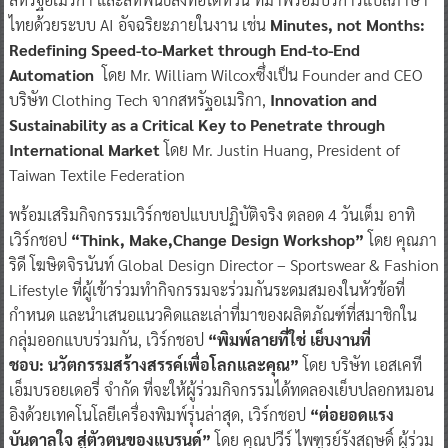
ไทยด้วยระบบ AI อัจฉริยะภายในงาน เช่น
Minutes, not Months:
Redefining Speed-to-Market through End-to-End
Automation
โดย Mr. William Wilcoxซึ่งเป็น Founder and CEO
บริษัท Clothing Tech จากสหรัฐอเมริกา,
Innovation and
Sustainability as a Critical Key to Penetrate through
International Market
โดย Mr. Justin Huang, President of
Taiwan Textile Federation
พร้อมเสริมกิจกรรมเวิร์กชอปแบบปฏิบัติจริง ตลอด 4 วันเต็ม อาทิ
เวิร์กชอป
“Think, Make,Change Design Workshop”
โดย คุณภา
ริดี โฆษิตจิรนันท์ Global Design Director – Sportswear & Fashion
Lifestyle ที่ผู้เข้าร่วมทำกิจกรรมจะร่วมกันระดมสมองในหัวข้อที่
กำหนด และนำเสนอแนวคิดและเล่าที่มาของผลิตภัณฑ์ที่สมาชิกใน
กลุ่มออกแบบร่วมกัน, เวิร์กชอป
“พิมพ์ลายที่ใช่ เย็บงานที่
ชอบ: นวัตกรรมสร้างสรรค์เพื่อโลกและคุณ”
โดย บริษัท เอสเคที
เอ็มบรอยเดอรี่ จำกัด ที่จะให้ผู้ร่วมกิจกรรมได้ทดลองเย็บปลอกหมอน
อิงด้วยเทคโนโลยีเครื่องพิมพ์รุ่นล่าสุด, เวิร์กชอป
“ต่อยอดแรง
บันดาลใจ สู่ตัวตนของแบรนด์”
โดย คุณปวีร์
ไพฑูรย์รังสฤษดิ์ ผู้ร่วม