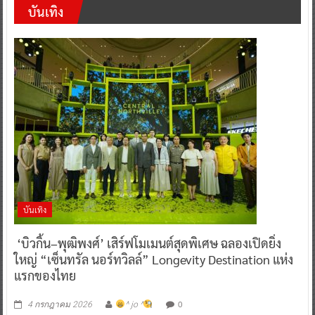
บันเทิง
บันเทิง
‘บิวกิ้น–พุฒิพงศ์’ เสิร์ฟโมเมนต์สุดพิเศษ ฉลองเปิดยิ่ง
ใหญ่ “เซ็นทรัล นอร์ทวิลล์” Longevity Destination แห่ง
แรกของไทย
0
4 กรกฎาคม 2026
^ jo ^