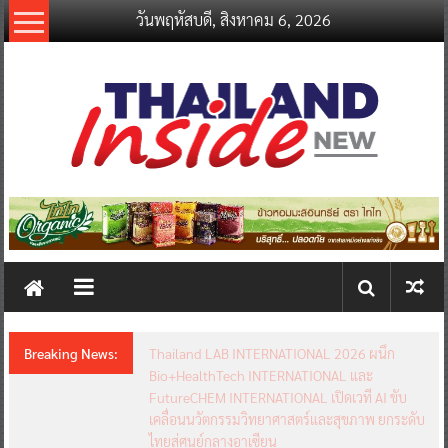
Skip
วันพฤหัสบดี, สิงหาคม 6, 2026
to
content
thailandinsidenew.com
Thailand
Inside
New
Breaking News:
Thailand LAB INTERNATIONAL 2026 ผนึก
Bio+HealthTech INTERNATIONAL และ
FutureCHEM INTERNATIONAL เปิดเวที AI ขับ
เคลื่อนนวัตกรรมวิทยาศาสตร์และสุขภาพ ยกระดับ
ไทยสู่ศูนย์กลางอาเซียน