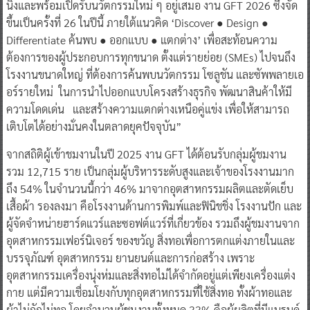
นิ่งและพร้อมเปิดรับนวัตกรรมใหม่ ๆ อยู่เสมอ งาน GFT 2026 ซึ่งจัด
ขึ้นเป็นครั้งที่ 26 ในปีนี้ ภายใต้แนวคิด ‘Discover ● Design ●
Differentiate ค้นพบ ● ออกแบบ ● แตกต่าง’ เพื่อสะท้อนความ
ต้องการของผู้ประกอบการทุกขนาด ตั้งแต่รายย่อย (SMEs) ไปจนถึง
โรงงานขนาดใหญ่ ที่ต้องการค้นพบนวัตกรรม โซลูชัน และซัพพลายเอ
อร์รายใหม่ ในการนำไปออกแบบโครงสร้างธุรกิจ พัฒนาสินค้าให้มี
ความโดดเด่น และสร้างความแตกต่างเหนือคู่แข่ง เพื่อให้สามารถ
เติบโตได้อย่างมั่นคงในตลาดยุคปัจจุบัน”
จากสถิติผู้เข้าชมงานในปี 2025 งาน GFT ได้ต้อนรับกลุ่มผู้ชมงาน
รวม 12,715 ราย เป็นกลุ่มผู้บริหารระดับสูงและเจ้าของโรงงานมาก
ถึง 54% ในจำนวนนี้กว่า 46% มาจากอุตสาหกรรมผลิตและตัดเย็บ
เสื้อผ้า รองลงมา คือโรงงานด้านการพิมพ์และฟินิชชิ่ง โรงงานปัก และ
ผู้จัดจำหน่ายฮาร์ดแวร์และซอฟต์แวร์ที่เกี่ยวข้อง รวมถึงผู้ชมงานจาก
อุตสาหกรรมเฟอร์นิเจอร์ ของขวัญ สิ่งทอเพื่อการตกแต่งภายในและ
บรรจุภัณฑ์ อุตสาหกรรม ยานยนต์และการก่อสร้าง เพราะ
อุตสาหกรรมเครื่องนุ่งห่มและสิ่งทอไม่ได้จำกัดอยู่แต่เพียงเครื่องแต่ง
กาย แต่มีความเชื่อมโยงกับทุกอุตสาหกรรมที่ใช้สิ่งทอ ทั้งผ้าทอและ
ผ้าไม่ถักไม่ทอ โดยจำนวนผู้ชมงานทั้งหมด 33% คือผู้ผลิตที่มีแบรนด์