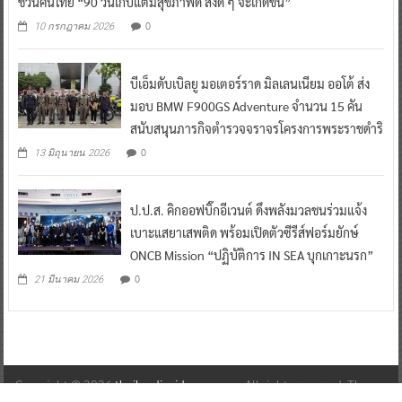
ชวนคนไทย “90 วันเก็บแต้มสุขภาพดี สิ่งดี ๆ จะเกิดขึ้น”
0
10 กรกฎาคม 2026
บีเอ็มดับเบิลยู มอเตอร์ราด มิลเลนเนียม ออโต้ ส่ง
มอบ BMW F900GS Adventure จำนวน 15 คัน
สนับสนุนภารกิจตำรวจจราจรโครงการพระราชดำริ
0
13 มิถุนายน 2026
ป.ป.ส. คิกออฟบิ๊กอีเวนต์ ดึงพลังมวลชนร่วมแจ้ง
เบาะแสยาเสพติด พร้อมเปิดตัวซีรีส์ฟอร์มยักษ์
ONCB Mission “ปฏิบัติการ IN SEA บุกเกาะนรก”
0
21 มีนาคม 2026
Copyright © 2026
thailandinsidenew.com
. All rights reserved. Theme: