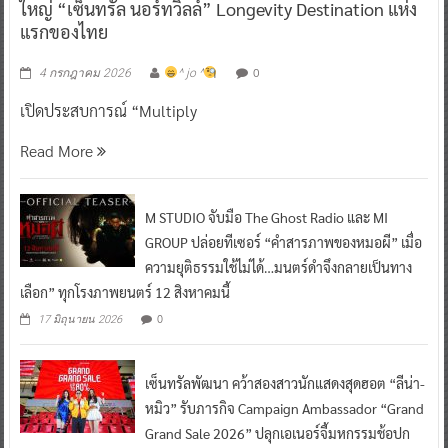
ใหญ่ “เซ็นทรัล นอร์ทวิลล์” Longevity Destination แห่ง
แรกของไทย
0
4 กรกฎาคม 2026
^ jo ^
เปิดประสบการณ์ “Multiply
Read More
M STUDIO จับมือ The Ghost Radio และ MI
GROUP ปล่อยทีเซอร์ “คำสารภาพของหมอผี” เมื่อ
ความยุติธรรมใช้ไม่ได้…มนตร์ดำจึงกลายเป็นทาง
เลือก” ทุกโรงภาพยนตร์ 12 สิงหาคมนี้
0
17 มิถุนายน 2026
เซ็นทรัลพัฒนา คว้าสองสาวนักแสดงสุดฮอต “ลีน่า-
หมิว” รับภารกิจ Campaign Ambassador “Grand
Grand Sale 2026” ปลุกเอเนอร์จี้มหกรรมช้อปก