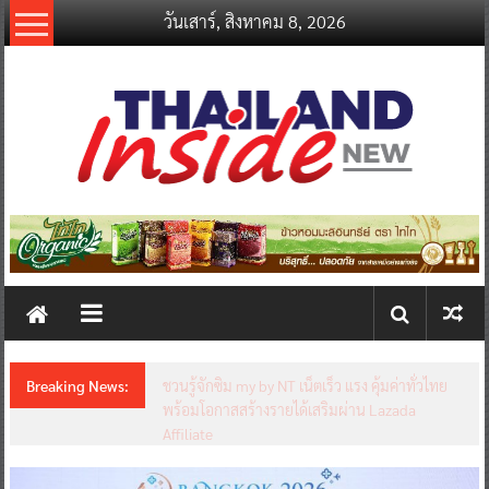
Skip
วันเสาร์, สิงหาคม 8, 2026
to
content
thailandinsidenew.com
Thailand
Inside
New
Breaking News:
ชวนรู้จักซิม my by NT เน็ตเร็ว แรง คุ้มค่าทั่วไทย
พร้อมโอกาสสร้างรายได้เสริมผ่าน Lazada
Affiliate