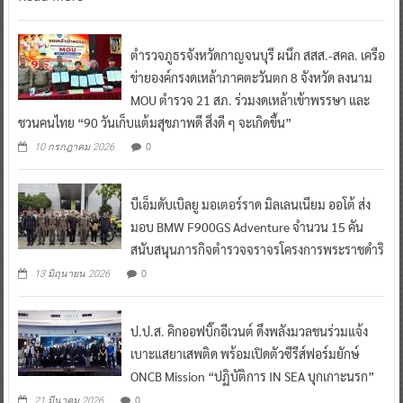
ตำรวจภูธรจังหวัดกาญจนบุรี ผนึก สสส.-สคล. เครือ
ข่ายองค์กรงดเหล้าภาคตะวันตก 8 จังหวัด ลงนาม
MOU ตำรวจ 21 สภ. ร่วมงดเหล้าเข้าพรรษา และ
ชวนคนไทย “90 วันเก็บแต้มสุขภาพดี สิ่งดี ๆ จะเกิดขึ้น”
0
10 กรกฎาคม 2026
บีเอ็มดับเบิลยู มอเตอร์ราด มิลเลนเนียม ออโต้ ส่ง
มอบ BMW F900GS Adventure จำนวน 15 คัน
สนับสนุนภารกิจตำรวจจราจรโครงการพระราชดำริ
0
13 มิถุนายน 2026
ป.ป.ส. คิกออฟบิ๊กอีเวนต์ ดึงพลังมวลชนร่วมแจ้ง
เบาะแสยาเสพติด พร้อมเปิดตัวซีรีส์ฟอร์มยักษ์
ONCB Mission “ปฏิบัติการ IN SEA บุกเกาะนรก”
0
21 มีนาคม 2026