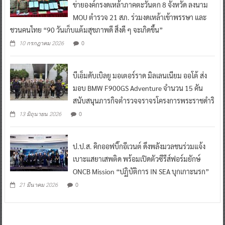
ข่ายองค์กรงดเหล้าภาคตะวันตก 8 จังหวัด ลงนาม
MOU ตำรวจ 21 สภ. ร่วมงดเหล้าเข้าพรรษา และ
ชวนคนไทย “90 วันเก็บแต้มสุขภาพดี สิ่งดี ๆ จะเกิดขึ้น”
0
10 กรกฎาคม 2026
บีเอ็มดับเบิลยู มอเตอร์ราด มิลเลนเนียม ออโต้ ส่ง
มอบ BMW F900GS Adventure จำนวน 15 คัน
สนับสนุนภารกิจตำรวจจราจรโครงการพระราชดำริ
0
13 มิถุนายน 2026
ป.ป.ส. คิกออฟบิ๊กอีเวนต์ ดึงพลังมวลชนร่วมแจ้ง
เบาะแสยาเสพติด พร้อมเปิดตัวซีรีส์ฟอร์มยักษ์
ONCB Mission “ปฏิบัติการ IN SEA บุกเกาะนรก”
0
21 มีนาคม 2026