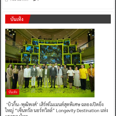
บันเทิง
บันเทิง
‘บิวกิ้น–พุฒิพงศ์’ เสิร์ฟโมเมนต์สุดพิเศษ ฉลองเปิดยิ่ง
ใหญ่ “เซ็นทรัล นอร์ทวิลล์” Longevity Destination แห่ง