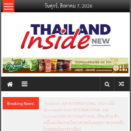
Skip
วันศุกร์, สิงหาคม 7, 2026
to
content
thailandinsidenew.com
Thailand
Inside
New
Breaking News:
Thailand LAB INTERNATIONAL 2026 ผนึก
Bio+HealthTech INTERNATIONAL และ
FutureCHEM INTERNATIONAL เปิดเวที AI ขับ
เคลื่อนนวัตกรรมวิทยาศาสตร์และสุขภาพ ยกระดับ
ไทยสู่ศูนย์กลางอาเซียน