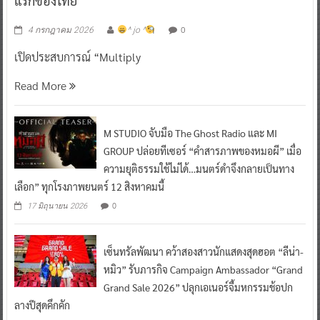
แรกของไทย
0
4 กรกฎาคม 2026
^ jo ^
เปิดประสบการณ์ “Multiply
Read More
M STUDIO จับมือ The Ghost Radio และ MI
GROUP ปล่อยทีเซอร์ “คำสารภาพของหมอผี” เมื่อ
ความยุติธรรมใช้ไม่ได้…มนตร์ดำจึงกลายเป็นทาง
เลือก” ทุกโรงภาพยนตร์ 12 สิงหาคมนี้
0
17 มิถุนายน 2026
เซ็นทรัลพัฒนา คว้าสองสาวนักแสดงสุดฮอต “ลีน่า-
หมิว” รับภารกิจ Campaign Ambassador “Grand
Grand Sale 2026” ปลุกเอเนอร์จี้มหกรรมช้อปก
ลางปีสุดคึกคัก