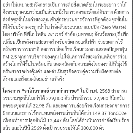
อย่างไม่เหมาะสมจึงกลายเป็นภาระต่อสิ่งแวดล้อมในระยะยาว วาโก้
จึงชวนทุกคนมาร่วมเป็นส่วนหนึ่งในการลดขยะตั้งแต่ต้นทาง ด้วยการ
ส่งต่อชุดชั้นในเก่าของคุณเข้าสู่กระบวนการจัดการที่ถูกต้อง ชุดชั้นใน
ที่ได้รับบริจาคจะถูกนำไปกำจัดด้วยระบบเผาแบบปิด (Zero Waste)
โดย บริษัท ทีพีไอ โพลีน เพาเวอร์ จำกัด (มหาชน) จังหวัดสระบุรี เพื่อ
เปลี่ยนเป็นพลังงานสะอาดสำหรับผลิตกระแสไฟฟ้า ช่วยลดการใช้
ทรัพยากรธรรมชาติ ลดการปล่อยก๊าซเรือนกระจก และลดปัญหาฝุ่น
PM 2.5 ทุกการบริจาคของคุณ ไม่ใช่แค่การทิ้งของเก่าแต่คือการร่วม
สร้างโลกที่ดีขึ้นไปพร้อมกัน สอดคล้องกับความตั้งใจของวาโก้ที่มุ่งใช้
ทรัพยากรอย่างคุ้มค่า และดำเนินธุรกิจควบคู่ความรับผิดชอบต่อ
สังคมและสิ่งแวดล้อมอย่างแท้จริง
โครงการ “วาโก้บราเดย์ บราเก่าเราขอ”
ในปี พ.ศ. 2568 สามารถ
รวบรวมชุดชั้นในเก่าได้ 229,800 ตัว น้ำหนักรวม 22,980 กิโลกรัม
ลดขยะชุมชนได้ 22.98 ตัน และลดการปล่อยก๊าซเรือนกระจกจากการ
ฝังกลบและการใช้ทดแทนพลังงานถ่านหินได้กว่า 149.37 TonCO2e
เทียบเท่าการปลูกต้นไม้ 12,447 ต้น โดยได้ดำเนินการกำจัดเรียบร้อย
แล้ว และในปีนี้ 2569 ตั้งเป้ารวบรวมให้ได้ 300,000 ตัว