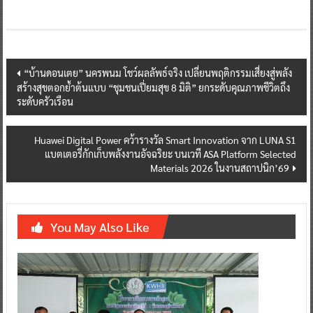
Post
“บ้านดอนเตย” นครพนม โชว์ผลลัพธ์จริง เปลี่ยนพฤติกรรมเสี่ยงสู่พลัง
สร้างสุขตอกย้ำต้นแบบ “ชุมชนเปี่ยมสุข 8 มิติ” ยกระดับคุณภาพชีวิตถึง
navigation
ระดับครัวเรือน
Huawei Digital Power คว้ารางวัล Smart Innovation จาก LUNA S1
แบตเตอรี่กักเก็บพลังงานอัจฉริยะ บนเวที ASA Platform Selected
Materials 2026 ในงานสถาปนิก’69
You May Also Like