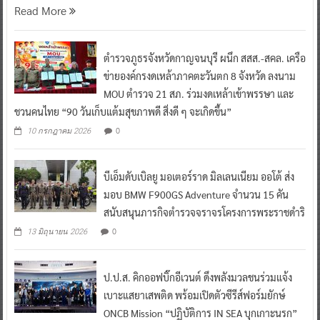
Read More
ตำรวจภูธรจังหวัดกาญจนบุรี ผนึก สสส.-สคล. เครือ
ข่ายองค์กรงดเหล้าภาคตะวันตก 8 จังหวัด ลงนาม
MOU ตำรวจ 21 สภ. ร่วมงดเหล้าเข้าพรรษา และ
ชวนคนไทย “90 วันเก็บแต้มสุขภาพดี สิ่งดี ๆ จะเกิดขึ้น”
0
10 กรกฎาคม 2026
บีเอ็มดับเบิลยู มอเตอร์ราด มิลเลนเนียม ออโต้ ส่ง
มอบ BMW F900GS Adventure จำนวน 15 คัน
สนับสนุนภารกิจตำรวจจราจรโครงการพระราชดำริ
0
13 มิถุนายน 2026
ป.ป.ส. คิกออฟบิ๊กอีเวนต์ ดึงพลังมวลชนร่วมแจ้ง
เบาะแสยาเสพติด พร้อมเปิดตัวซีรีส์ฟอร์มยักษ์
ONCB Mission “ปฏิบัติการ IN SEA บุกเกาะนรก”