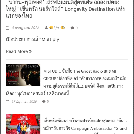
‘บิวกิ้น–พุฒิพงศ์’ เสิร์ฟโมเมนต์สุดพิเศษ ฉลองเปิดยิ่ง
ใหญ่ “เซ็นทรัล นอร์ทวิลล์” Longevity Destination แห่ง
แรกของไทย
0
4 กรกฎาคม 2026
^ jo ^
เปิดประสบการณ์ “Multiply
Read More
M STUDIO จับมือ The Ghost Radio และ MI
GROUP ปล่อยทีเซอร์ “คำสารภาพของหมอผี” เมื่อ
ความยุติธรรมใช้ไม่ได้…มนตร์ดำจึงกลายเป็นทาง
เลือก” ทุกโรงภาพยนตร์ 12 สิงหาคมนี้
0
17 มิถุนายน 2026
เซ็นทรัลพัฒนา คว้าสองสาวนักแสดงสุดฮอต “ลีน่า-
หมิว” รับภารกิจ Campaign Ambassador “Grand