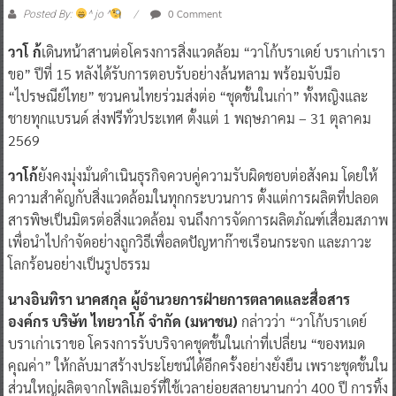
0 Comment
Posted By:
^ jo ^
วาโ ก้
เดินหน้าสานต่อโครงการสิ่งแวดล้อม “วาโก้บราเดย์ บราเก่าเรา
ขอ” ปีที่ 15 หลังได้รับการตอบรับอย่างล้นหลาม พร้อมจับมือ
“ไปรษณีย์ไทย” ชวนคนไทยร่วมส่งต่อ “ชุดชั้นในเก่า” ทั้งหญิงและ
ชายทุกแบรนด์ ส่งฟรีทั่วประเทศ ตั้งแต่ 1 พฤษภาคม – 31 ตุลาคม
2569
วาโก้
ยังคงมุ่งมั่นดำเนินธุรกิจควบคู่ความรับผิดชอบต่อสังคม โดยให้
ความสำคัญกับสิ่งแวดล้อมในทุกกระบวนการ ตั้งแต่การผลิตที่ปลอด
สารพิษเป็นมิตรต่อสิ่งแวดล้อม จนถึงการจัดการผลิตภัณฑ์เสื่อมสภาพ
เพื่อนำไปกำจัดอย่างถูกวิธีเพื่อลดปัญหาก๊าซเรือนกระจก และภาวะ
โลกร้อนอย่างเป็นรูปธรรม
นางอินทิรา นาคสกุล ผู้อำนวยการฝ่ายการตลาดและสื่อสาร
องค์กร บริษัท ไทยวาโก้ จำกัด (มหาชน)
กล่าวว่า “วาโก้บราเดย์
บราเก่าเราขอ โครงการรับบริจาคชุดชั้นในเก่าที่เปลี่ยน “ของหมด
คุณค่า” ให้กลับมาสร้างประโยชน์ได้อีกครั้งอย่างยั่งยืน เพราะชุดชั้นใน
ส่วนใหญ่ผลิตจากโพลิเมอร์ที่ใช้เวลาย่อยสลายนานกว่า 400 ปี การทิ้ง