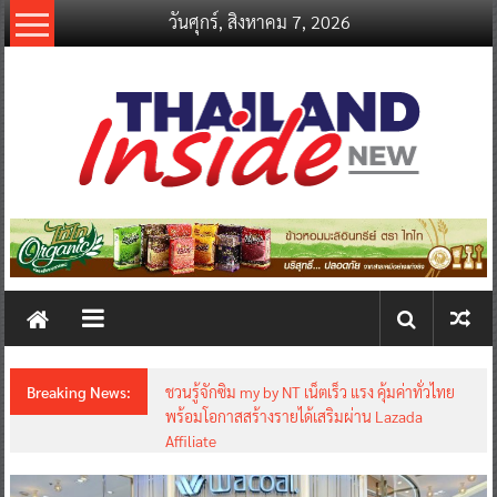
Skip
วันศุกร์, สิงหาคม 7, 2026
to
content
thailandinsidenew.com
Thailand
Inside
New
Breaking News:
ชวนรู้จักซิม my by NT เน็ตเร็ว แรง คุ้มค่าทั่วไทย
พร้อมโอกาสสร้างรายได้เสริมผ่าน Lazada
Affiliate