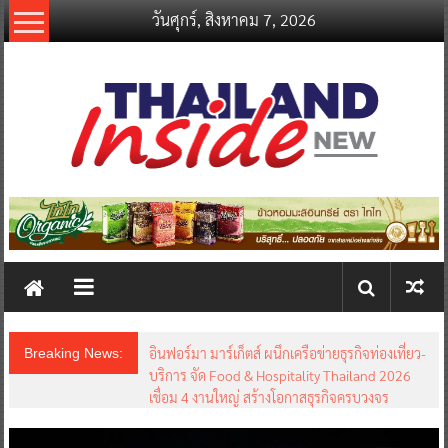
Skip
วันศุกร์, สิงหาคม 7, 2026
to
content
thailandinsidenew.com
Thailand
Inside
New
อินฟอร์มา มาร์เก็ตส์ ผนึกเครือข่ายธุรกิจท่องเที่ยว-
Breaking News:
บริการ จัด Food & Hospitality Thailand 2026
เชื่อม 4 งานใหญ่ สร้างโอกาสธุรกิจครบวงจร