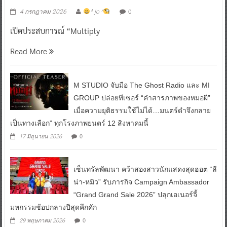
0
4 กรกฎาคม 2026
^ jo ^
เปิดประสบการณ์ “Multiply
Read More
M STUDIO จับมือ The Ghost Radio และ MI
GROUP ปล่อยทีเซอร์ “คำสารภาพของหมอผี”
เมื่อความยุติธรรมใช้ไม่ได้…มนตร์ดำจึงกลาย
เป็นทางเลือก” ทุกโรงภาพยนตร์ 12 สิงหาคมนี้
0
17 มิถุนายน 2026
เซ็นทรัลพัฒนา คว้าสองสาวนักแสดงสุดฮอต “ลี
น่า-หมิว” รับภารกิจ Campaign Ambassador
“Grand Grand Sale 2026” ปลุกเอเนอร์จี้
มหกรรมช้อปกลางปีสุดคึกคัก
0
29 พฤษภาคม 2026