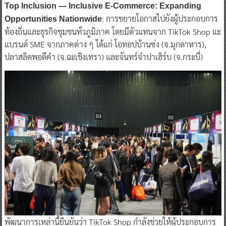
Top Inclusion — Inclusive E-Commerce: Expanding
: การขยายโอกาสไปยังผู้ประกอบการ
Opportunities Nationwide
ท้องถิ่นและธุรกิจชุมชนทั่วภูมิภาค โดยมีตัวแทนจาก TikTok Shop แะ
แบรนด์ SME จากภาคต่าง ๆ ได้แก่ โอทอปบ้านซ่ง (จ.มุกดาหาร),
ปลาสลิดพอดีคำ (จ.ฉะเชิงเทรา) และจันทร์จำปาเฮิร์บ (จ.กระบี่)
พัฒนาการเหล่านี้ยืนยันว่า TikTok Shop กำลังช่วยให้ผู้ประกอบการ