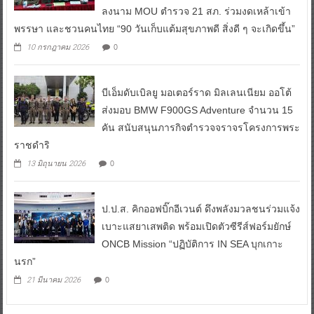
ลงนาม MOU ตำรวจ 21 สภ. ร่วมงดเหล้าเข้า
พรรษา และชวนคนไทย “90 วันเก็บแต้มสุขภาพดี สิ่งดี ๆ จะเกิดขึ้น”
0
10 กรกฎาคม 2026
บีเอ็มดับเบิลยู มอเตอร์ราด มิลเลนเนียม ออโต้
ส่งมอบ BMW F900GS Adventure จำนวน 15
คัน สนับสนุนภารกิจตำรวจจราจรโครงการพระ
ราชดำริ
0
13 มิถุนายน 2026
ป.ป.ส. คิกออฟบิ๊กอีเวนต์ ดึงพลังมวลชนร่วมแจ้ง
เบาะแสยาเสพติด พร้อมเปิดตัวซีรีส์ฟอร์มยักษ์
ONCB Mission “ปฏิบัติการ IN SEA บุกเกาะ
นรก”
0
21 มีนาคม 2026