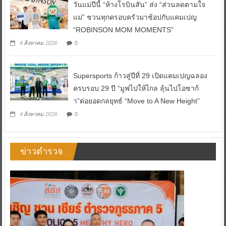
วันแม่ปีนี้ “ห้างโรบินสัน” ส่ง “ส่วนลดตามใจ
แม่” ชวนทุกครอบครัวมาช้อปกับแคมเปญ
“ROBINSON MOM MOMENTS”
0
4 สิงหาคม 2026
Supersports ก้าวสู่ปีที่ 29 เปิดแคมเปญฉลอง
ครบรอบ 29 ปี “มูฟไปให้ไกล ลุ้นไปโอซาก้
า”ต่อยอดกลยุทธ์ “Move to A New Height”
0
4 สิงหาคม 2026
ข่าวตำรวจ