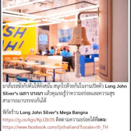
มาลั่นระฆังกัปตันให้ดังสนั่น สนุกไปด้วยกันในงานเปิดตัว
Long John
Silver’s เมกา บางนา
แล้วคุณจะรู้ว่าความอร่อยและความสุข
สามารถมาบรรจบกันได้
พิกัดร้าน
Long John Silver’s Mega Bangna
https://g.co/kgs/KpJ2b35
ติดตามความอร่อยได้ที่
เพจ:
https://www.facebook.com/ljsthailand?locale=th_TH