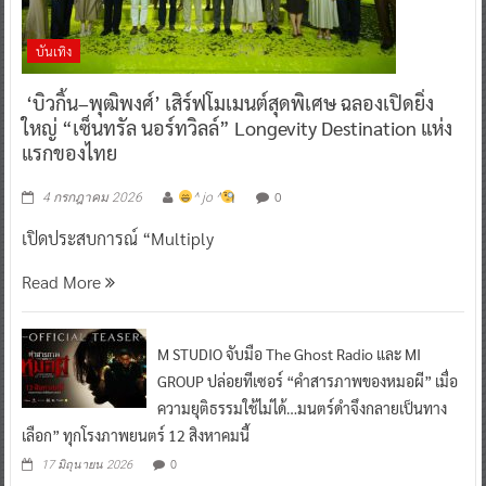
บันเทิง
‘บิวกิ้น–พุฒิพงศ์’ เสิร์ฟโมเมนต์สุดพิเศษ ฉลองเปิดยิ่ง
ใหญ่ “เซ็นทรัล นอร์ทวิลล์” Longevity Destination แห่ง
แรกของไทย
0
4 กรกฎาคม 2026
^ jo ^
เปิดประสบการณ์ “Multiply
Read More
M STUDIO จับมือ The Ghost Radio และ MI
GROUP ปล่อยทีเซอร์ “คำสารภาพของหมอผี” เมื่อ
ความยุติธรรมใช้ไม่ได้…มนตร์ดำจึงกลายเป็นทาง
เลือก” ทุกโรงภาพยนตร์ 12 สิงหาคมนี้
0
17 มิถุนายน 2026