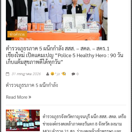
ข่าวตำรวจ
ตำรวจภูธรภาค 5 ผนึกกำลัง สสส. – สคล. – สคร.1
เชียงใหม่ เปิดแคมเปญ “Police 5 Healthy Hero : 90 วัน
เก็บแต้มสุขภาพดีได้ทุกวัน”
0
31 กรกฎาคม 2026
^ jo ^
ตำรวจภูธรภาค 5 ผนึกกำลัง
Read More
ตำรวจภูธรจังหวัดกาญจนบุรี ผนึก สสส.-สคล. เครือ
ข่ายองค์กรงดเหล้าภาคตะวันตก 8 จังหวัด ลงนาม
MOU ตำรวจ 21 สภ. ร่วมงดเหล้าเข้าพรรษา และ