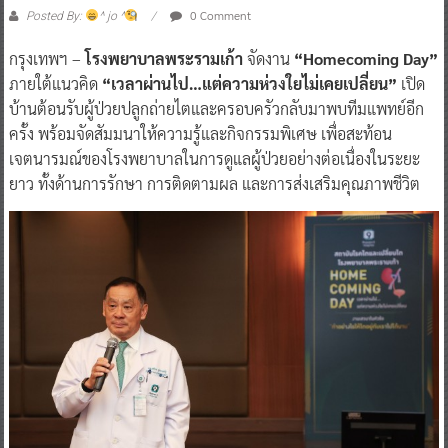
0 Comment
Posted By:
^ jo ^
กรุงเทพฯ –
โรงพยาบาลพระรามเก้า
จัดงาน
“Homecoming Day”
ภายใต้แนวคิด
“เวลาผ่านไป…แต่ความห่วงใยไม่เคยเปลี่ยน”
เปิด
บ้านต้อนรับผู้ป่วยปลูกถ่ายไตและครอบครัวกลับมาพบทีมแพทย์อีก
ครั้ง พร้อมจัดสัมมนาให้ความรู้และกิจกรรมพิเศษ เพื่อสะท้อน
เจตนารมณ์ของโรงพยาบาลในการดูแลผู้ป่วยอย่างต่อเนื่องในระยะ
ยาว ทั้งด้านการรักษา การติดตามผล และการส่งเสริมคุณภาพชีวิต