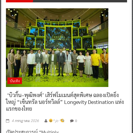
บันเทิง
‘บิวกิ้น–พุฒิพงศ์’ เสิร์ฟโมเมนต์สุดพิเศษ ฉลองเปิดยิ่ง
ใหญ่ “เซ็นทรัล นอร์ทวิลล์” Longevity Destination แห่ง
แรกของไทย
0
4 กรกฎาคม 2026
^ jo ^
เปิดประสบการณ์ “Multiply