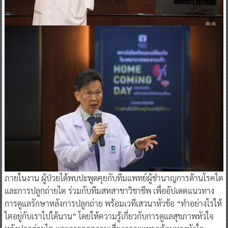
ภายในงาน ผู้ป่วยได้พบปะพูดคุยกับทีมแพทย์ผู้ชำนาญการด้านโรคไต
และการปลูกถ่ายไต ร่วมกับทีมสหสาขาวิชาชีพ เพื่ออัปเดตแนวทาง
การดูแลรักษาหลังการปลูกถ่าย พร้อมเวทีเสวนาหัวข้อ “ทำอย่างไรให้
ไตอยู่กับเราไปได้นาน” โดยให้ความรู้เกี่ยวกับการดูแลสุขภาพหัวใจ