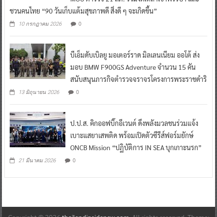
ชวนคนไทย “90 วันเก็บแต้มสุขภาพดี สิ่งดี ๆ จะเกิดขึ้น”
0
10 กรกฎาคม 2026
บีเอ็มดับเบิลยู มอเตอร์ราด มิลเลนเนียม ออโต้ ส่ง
มอบ BMW F900GS Adventure จำนวน 15 คัน
สนับสนุนภารกิจตำรวจจราจรโครงการพระราชดำริ
0
13 มิถุนายน 2026
ป.ป.ส. คิกออฟบิ๊กอีเวนต์ ดึงพลังมวลชนร่วมแจ้ง
เบาะแสยาเสพติด พร้อมเปิดตัวซีรีส์ฟอร์มยักษ์
ONCB Mission “ปฏิบัติการ IN SEA บุกเกาะนรก”
0
21 มีนาคม 2026
Copyright © 2026
thailandinsidenew.com
. All rights reserved. Theme: