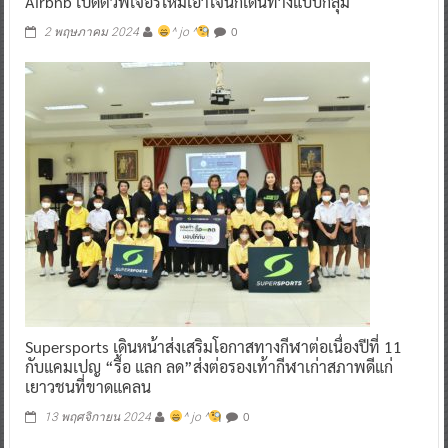
Airbnb เปิดตัวฟีเจอร์ใหม่เอาใจนักเดินทางแบบกลุ่ม
0
2 พฤษภาคม 2024
^ jo ^
Supersports เดินหน้าส่งเสริมโอกาสทางกีฬาต่อเนื่องปีที่ 11
กับแคมเปญ “รื้อ แลก ลด”ส่งต่อรองเท้ากีฬาเก่าสภาพดีแก่
เยาวชนที่ขาดแคลน
0
13 พฤศจิกายน 2024
^ jo ^