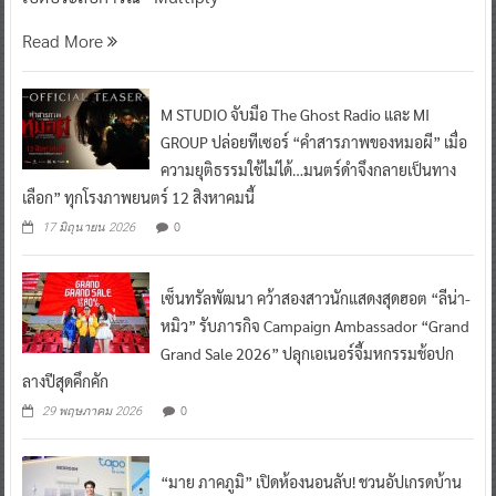
Read More
M STUDIO จับมือ The Ghost Radio และ MI
GROUP ปล่อยทีเซอร์ “คำสารภาพของหมอผี” เมื่อ
ความยุติธรรมใช้ไม่ได้…มนตร์ดำจึงกลายเป็นทาง
เลือก” ทุกโรงภาพยนตร์ 12 สิงหาคมนี้
0
17 มิถุนายน 2026
เซ็นทรัลพัฒนา คว้าสองสาวนักแสดงสุดฮอต “ลีน่า-
หมิว” รับภารกิจ Campaign Ambassador “Grand
Grand Sale 2026” ปลุกเอเนอร์จี้มหกรรมช้อปก
ลางปีสุดคึกคัก
0
29 พฤษภาคม 2026
“มาย ภาคภูมิ” เปิดห้องนอนลับ! ชวนอัปเกรดบ้าน