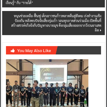
navigation
เรียนรู้” กับ “รายได้”
หนุนช่วยเหลือ-ฟื้นฟู เด็กเยาวชนก้าวพลาดคืนสู่สังคม เร่งทำงานเชิง
ป้องกัน หลังพบปัจจัยเสี่ยงรุ่มเร้า วอนทุกภาคส่วนร่วมมือ เปิดพื้นที่
สร้างสรรค์จริงจังกับปัญหาอบายมุข ดึงกลุ่มเสี่ยงออกจากวังวนยาเสพ
ติด
You May Also Like