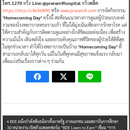
โทร.1270
หรือ
Line:@praram9hospital
หรือ
คลิก
https://lhco.li/4k96B90
หรือ
www.praram9.com
การจัดกิจกรรม
‘Homecoming Day’
ครั้งนี้ สะท้อนแนวทางการดูแลผู้ป่วยแบบองค์
รวมของโรงพยาบาลพระรามเก้า ที่ไม่ได้มุ่งเน้นเพียงการรักษาโรค แต่
ให้ความสำคัญกับการติดตามดูแลอย่างใกล้ชิดและต่อเนื่อง เพื่อสร้าง
ความมั่นใจ เติมพลังใจ และยกระดับคุณภาพชีวิตของผู้ป่วยให้ดีที่สุด
ในทุกช่วงเวลา ทำให้โรงพยาบาลเป็นบ้าน
‘Homecoming Day’
ที่
สามารถกลับมาได้ทุกวัน แม้ในวันที่ทุกคนมีสุขภาพแข็งแรง กลับมา
เพื่อแบ่งปันเรื่องราวต่าง ๆ ร่วมกัน
Post
BDE ผนึกกำลังพันธมิตรทั้งภาครัฐ ภาคเอกชน และสถาบันการศึกษา
30 หน่วยงาน เปิดตัวแพลตฟอร์ม “BDE Learn to Earn” เชื่อม “การ