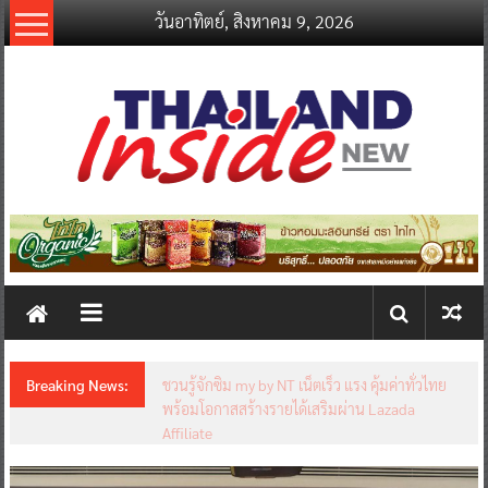
Skip
วันอาทิตย์, สิงหาคม 9, 2026
to
content
thailandinsidenew.com
Thailand
Inside
New
Breaking News:
ชวนรู้จักซิม my by NT เน็ตเร็ว แรง คุ้มค่าทั่วไทย
พร้อมโอกาสสร้างรายได้เสริมผ่าน Lazada
Affiliate