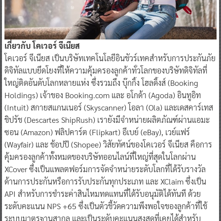
เกี่ยวกับ โคเวอร์ จีเนียส
โคเวอร์ จีเนียส เป็นบริษัทเทคโนโลยีอินชัวร์เทคสำหรับการประกันภัย
ดิจิทัลแบบยึดโยงที่ให้ความคุ้มครองลูกค้าทั่วโลกของบริษัทดิจิทัลที่
ใหญ่ติดอันดับโลกหลายแห่ง ซึ่งรวมถึง บุ๊กกิ้ง โฮลดิ้งส์ (Booking
Holdings) เจ้าของ Booking.com และ อโกด้า (Agoda) อินทูอิท
(Intuit) สกายสแกนเนอร์ (Skyscanner) โอลา (Ola) และเดสคาร์เทส
ชิปรัช (Descartes ShipRush) เรายังมีจำหน่ายผลิตภัณฑ์ผ่านแอมะ
ซอน (Amazon) ฟลิปคาร์ต (Flipkart) อีเบย์ (eBay), เวย์แฟร์
(Wayfair) และ ช้อปปี (Shopee) วิสัยทัศน์ของโคเวอร์ จีเนียส คือการ
คุ้มครองลูกค้าทั้งหมดของบริษัทออนไลน์ที่ใหญ่ที่สุดในโลกผ่าน
XCover ซึ่งเป็นแพลตฟอร์มการจัดจำหน่ายระดับโลกที่ได้รับรางวัล
ด้านการประกันหรือการรับประกันทุกประเภท และ XClaim ซึ่งเป็น
API สำหรับการชำระค่าสินไหมทดแทนที่ได้รับอนุมัติได้ทันที ด้วย
ระดับคะแนน NPS +65 ซึ่งเป็นตัวชี้วัดความพึงพอใจของลูกค้าที่ใช้
ระบบมาตรฐานสากล และเป็นระดับคะแนนสูงสุดที่เคยได้สำหรับ