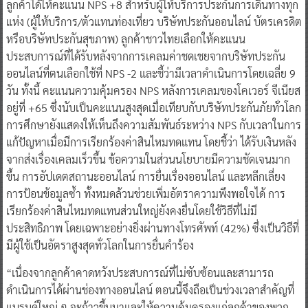
ลูกค้าได้ให้คะแนน NPS +8 สำหรับผู้ให้บริการประกันการเดินทางทุก
แห่ง (ผู้ให้บริการ/ตัวแทนท่องเที่ยว บริษัทประกันออนไลน์ บัตรเครดิต
หรือบริษัทประกันสุขภาพ) ลูกค้าชาวไทยเลือกให้คะแนน
ประสบการณ์ที่ได้รับหลังจากการเคลมค่าชดเชยจากบริษัทประกัน
ออนไลน์ที่ตนเลือกใช้ที่ NPS -2 และชี้ว่ามีเวลาดำเนินการโดยเฉลี่ย 9
วัน ทั้งนี้ คะแนนความคุ้มครอง NPS หลังการเคลมของโคเวอร์ จีเนียส
อยู่ที่ +65 ซึ่งนับเป็นคะแนนสูงสุดเมื่อเทียบกับบริษัทประกันภัยทั่วโลก
การศึกษายังแสดงให้เห็นถึงความสัมพันธ์ระหว่าง NPS กับเวลาในการ
แก้ปัญหาเมื่อมีการเรียกร้องค่าสินไหมทดแทน โดยชี้ว่า ได้รับเงินหลัง
จากส่งเรื่องเคลมเร็วขึ้น ข้อความในส่วนนโยบายมีความชัดเจนมาก
ขึ้น การอัปเดตสถานะออนไลน์ การยื่นเรื่องออนไลน์ และหลีกเลี่ยง
การป้อนข้อมูลซ้ำ ทั้งหมดล้วนช่วยเพิ่มอัตราความพึงพอใจได้ การ
เรียกร้องค่าสินไหมทดแทนส่วนใหญ่ยังคงยื่นโดยใช้วิธีที่ไม่มี
ประสิทธิภาพ โดยเฉพาะอย่างยิ่งผ่านทางโทรศัพท์ (42%) ซึ่งเป็นวิธีที่
มีผู้ใช้เป็นอัตราสูงสุดทั่วโลกในการยื่นคำร้อง
“เนื่องจากลูกค้าคาดหวังประสบการณ์ที่ไม่ซับซ้อนและสามารถ
ดำเนินการได้ผ่านช่องทางออนไลน์​ ตอนนี้จึงถือเป็นช่วงเวลาสำคัญที่
แบรนด์ใหญ่ ๆ จะก้าวขึ้นมาและให้ความคุ้มครองแก่ลูกค้าของพวก