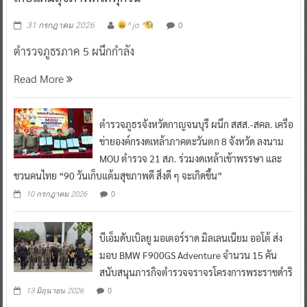
0
31 กรกฎาคม 2026
^ jo ^
ตำรวจภูธรภาค 5 ผนึกกำลัง
Read More
ตำรวจภูธรจังหวัดกาญจนบุรี ผนึก สสส.-สคล. เครือ
ข่ายองค์กรงดเหล้าภาคตะวันตก 8 จังหวัด ลงนาม
MOU ตำรวจ 21 สภ. ร่วมงดเหล้าเข้าพรรษา และ
ชวนคนไทย “90 วันเก็บแต้มสุขภาพดี สิ่งดี ๆ จะเกิดขึ้น”
0
10 กรกฎาคม 2026
บีเอ็มดับเบิลยู มอเตอร์ราด มิลเลนเนียม ออโต้ ส่ง
มอบ BMW F900GS Adventure จำนวน 15 คัน
สนับสนุนภารกิจตำรวจจราจรโครงการพระราชดำริ
0
13 มิถุนายน 2026