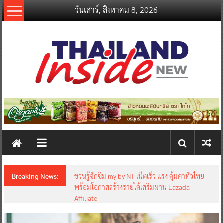
Skip
วันเสาร์, สิงหาคม 8, 2026
to
content
thailandinsidenew.com
Thailand
Inside
New
Breaking News:
ชวนรู้จักซิม my by NT เน็ตเร็ว แรง คุ้มค่าทั่วไทย
พร้อมโอกาสสร้างรายได้เสริมผ่าน Lazada
Affiliate