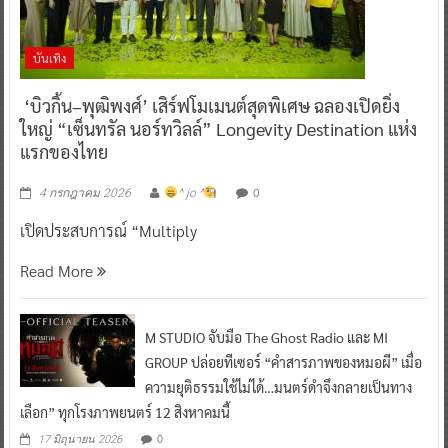
บันเทิง
‘บิวกิ้น–พุฒิพงศ์’ เสิร์ฟโมเมนต์สุดพิเศษ ฉลองเปิดยิ่ง
ใหญ่ “เซ็นทรัล นอร์ทวิลล์” Longevity Destination แห่ง
แรกของไทย
0
4 กรกฎาคม 2026
^ jo ^
เปิดประสบการณ์ “Multiply
Read More
M STUDIO จับมือ The Ghost Radio และ MI
GROUP ปล่อยทีเซอร์ “คำสารภาพของหมอผี” เมื่อ
ความยุติธรรมใช้ไม่ได้…มนตร์ดำจึงกลายเป็นทาง
เลือก” ทุกโรงภาพยนตร์ 12 สิงหาคมนี้
0
17 มิถุนายน 2026