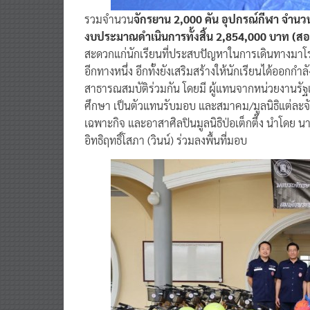
รวมจำนวน
จักรยาน 2,000 คัน อุปกรณ์กีฬา จำน
งบประมาณดำเนินการทั้งสิ้น 2,854,000 บาท (สอ
สะดวกแก่นักเรียนที่ประสบปัญหาในการเดินทางมาโร
อีกทางหนึ่ง อีกทั้งยังเสริมสร้างให้นักเรียนได้ออกกำ
สาธารณสมบัติร่วมกัน โดยมี ผู้แทนจากหน่วยงานรั
ศึกษา เป็นตัวแทนรับมอบ และสมาคม/มูลนิธิแต่ละจั
เฉพาะกิจ และอาสาศิลปินมูลนิธิป่อเต็กตึ๊ง นำโดย
อิทธิฤทธิ์โสภา (วินน์) ร่วมลงพื้นที่มอบ