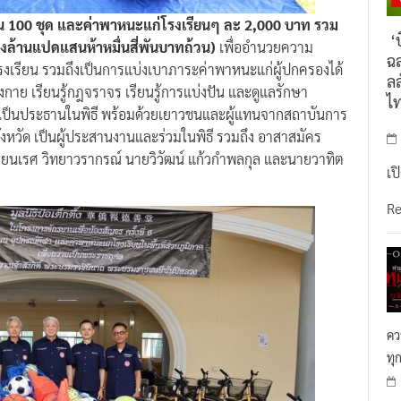
วน 100 ชุด และค่าพาหนะแก่โรงเรียนๆ ละ 2,000 บาท รวม
‘บ
งล้านแปดแสนห้าหมื่นสี่พันบาทถ้วน)
เพื่ออำนวยความ
ฉล
งเรียน รวมถึงเป็นการแบ่งเบาภาระค่าพาหนะแก่ผู้ปกครองได้
ลล
ลังกาย เรียนรู้กฎจราจร เรียนรู้การแบ่งปัน และดูแลรักษา
ไ
ฐเป็นประธานในพิธี พร้อมด้วยเยาวชนและผู้แทนจากสถาบันการ
งหวัด เป็นผู้ประสานงานและร่วมในพิธี รวมถึง อาสาสมัคร
 นายนเรศ วิทยาวรากรณ์ นายวิวัฒน์ แก้วกำพลกุล และนายวาทิต
เป
R
คว
ทุ