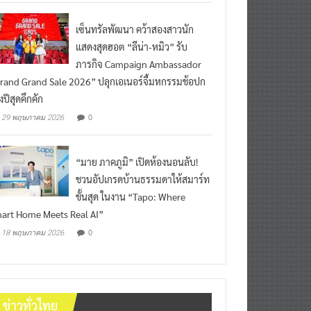
เซ็นทรัลพัฒนา คว้าสองสาวนัก
แสดงสุดฮอต “ลีน่า-หมิว” รับ
ภารกิจ Campaign Ambassador
rand Grand Sale 2026” ปลุกเอเนอร์จี้มหกรรมช้อปก
งปีสุดคึกคัก
0
29 พฤษภาคม 2026
“มาย ภาคภูมิ” เปิดห้องนอนลับ!
ชวนอัปเกรดบ้านธรรมดาให้สมาร์ท
ขั้นสุด ในงาน “Tapo: Where
art Home Meets Real AI”
0
18 พฤษภาคม 2026
ข่าวทั่วไทย