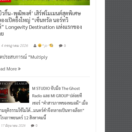
ิวกิ้น–พุฒิพงศ์’ เสิร์ฟโมเมนต์สุดพิเศษ
องเปิดยิ่งใหญ่ “เซ็นทรัล นอร์ทวิ
์” Longevity Destination แห่งแรกของ
ทย
0
4 กรกฎาคม 2026
^ jo ^
ิดประสบการณ์ “Multiply
ead More
M STUDIO จับมือ The Ghost
Radio และ MI GROUP ปล่อยที
เซอร์ “คำสารภาพของหมอผี” เมื่อ
ามยุติธรรมใช้ไม่ได้…มนตร์ดำจึงกลายเป็นทางเลือก”
กโรงภาพยนตร์ 12 สิงหาคมนี้
0
17 มิถุนายน 2026