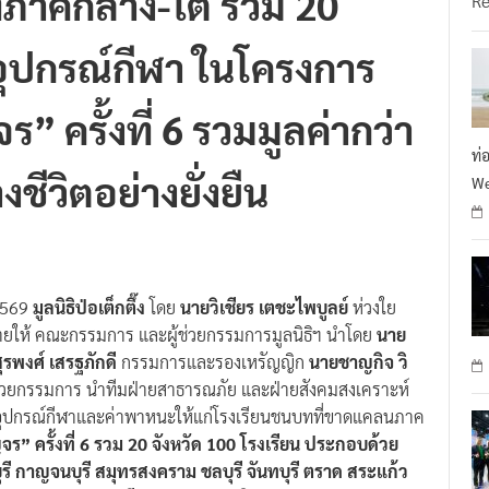
อุปกรณ์กีฬา ในโครงการ
” ครั้งที่ 6 รวมมูลค่ากว่า
ท่
ชีวิตอย่างยั่งยืน
We
 2569
มูลนิธิป่อเต็กตึ๊ง
โดย
นายวิเชียร เตชะไพบูลย์
ห่วงใย
ยให้ คณะกรรมการ และผู้ช่วยกรรมการมูลนิธิฯ นำโดย
นาย
ุรพงศ์ เสรฐภักดี
กรรมการและรองเหรัญญิก
นายชาญกิจ วิ
ช่วยกรรมการ นำทีมฝ่ายสาธารณภัย และฝ่ายสังคมสงเคราะห์
อุปกรณ์กีฬาและค่าพาหนะให้แก่โรงเรียนชนบทที่ขาดแคลนภาค
จร” ครั้งที่ 6 รวม 20 จังหวัด 100 โรงเรียน ประกอบด้วย
รี กาญจนบุรี สมุทรสงคราม ชลบุรี จันทบุรี ตราด สระแก้ว
 สตูล สงขลา ปัตตานี ยะลา
และ
นราธิวาส