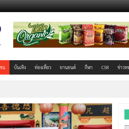
วชน
บันเทิง
ท่องเที่ยว
ยานยนต์
กีฬา
CSR
ข่าวท
็ว แรง คุ้มค่าทั่วไทยพร้อมโอกาสสร้างรายได้เสริมผ่าน Lazada Affiliate