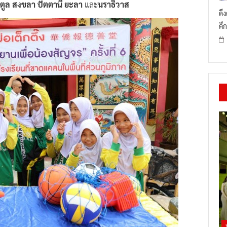
ดึ
คึก