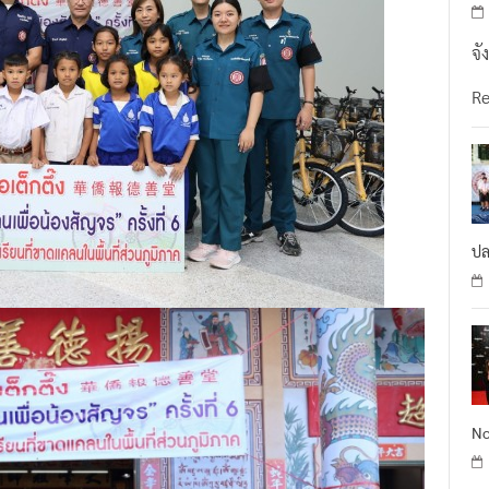
จั
R
ปล
No