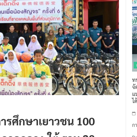
ท
จ
แน
ไ
ุนการศึกษาเยาวชน 100
กา
บทภาคกลาง-ใต้ รวม 20
R