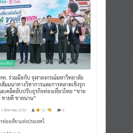
ท่องเที่ยว
ทท. ร่วมมือกับ จุฬาลงกรณ์มหาวิทยาลัย
ัดสัมมนาทางวิชาการและการตลาดเชิงรุก
ะเคล็ดลับปรับธุรกิจท่องเที่ยวไทย “ขาย
ด้ ขายดี ขายนาน”
0
5 สิงหาคม 2026
^ jo ^
รท่องเที่ยวแห่งประเทศไ
ead More