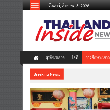
Skip
วันเสาร์, สิงหาคม 8, 2026
to
content
thailandinsidenew.com
Thailand
Inside
New
ธุรกิจ/ตลาด
ไอที
การศึกษา/เยา
Breaking News:
ชวนรู้จักซิม my by NT เน็ตเร