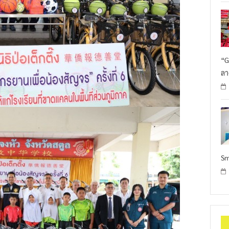
“G
ลา
Sm