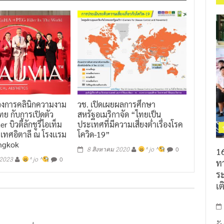
นวงการคลินิกความงาม
วช. เปิดเผยผลการศึกษา
ย กับการเปิดตัว
สหรัฐอเมริกาจัด “ไทยเป็น
r บิวตี้ลักชูรี่ไอเท็ม
ประเทศที่มีความเสี่ยงต่ำเรื่องโรค
เทศอิตาลี ณ โรงเเรม
โควิด-19”
ngkok
0
16
8 สิงหาคม 2020
^ jo ^
0
 2023
^ jo ^
ท
ร
เต