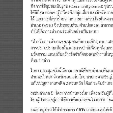
คือการใช้ชุมชนเป็นฐาน (Community-based) ชุมชน
ได้ดีที่สุด พวกเขารู้ว่าใครคือกลุ่มเสี่ยง และมีทรั
ได้ และการมีส่วนร่วมจากหลายภาคส่วน โดยโครง
อำเภอ (พชอ.) ซึ่งประกอบด้วย ฝ่ายปกครอง สาธาร
ทำให้เกิดการทำงานร่วมกันอย่างเป็นระบบ
“สำหรับการทำงานของชุมชนกับการแก้ปัญหายาเสพติด
การปราบปรามเบื้องต้น และการบำบัดฟื้นฟู ซึ่ง สสส
นวัตกรรม และเสริมสร้างขีดจำกัดของคนทำงานในชุม
พิทยา กล่าว
ในการประชุมครั้งนี้ มีการยกกรณีศึกษาอำเภอต้นแบบ
อำเภอน้ำพอง จังหวัดขอนแก่น โดย นายกรชาลวิชญ์ 
แก้ไขปัญหายาเสพติด 2 ส่วนหลัก ได้แก่ ระดับอำเภอ
ระดับอำเภอ มี ‘โครงการบ้านห่วงใย’ เพื่อรองรับผู้ที
โดยผู้ป่วยจะอยู่ภายใต้การคัดกรองของโรงพยาบาลและ
ระดับหมู่บ้าน ได้นำโครงการ
CBTx
มาดัดแปลงให้เข