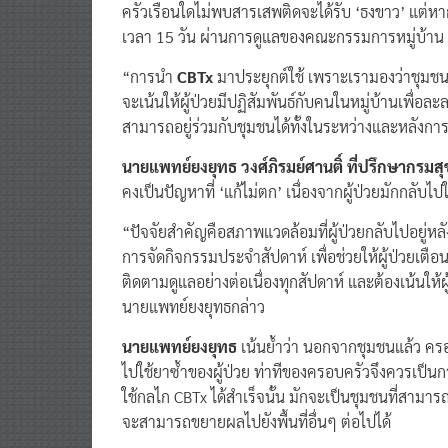
ครัวเรือนใดไม่พบสารเสพติดจะได้รับ ‘ธงขาว’ แต่หา
เวลา 15 วัน ผ่านการดูแลของคณะกรรมการหมู่บ้าน
“การนำ
CBTx
มาประยุกต์ใช้ เพราะเรามองว่าชุมชนส
จะเน้นให้ผู้ป่วยมีปฏิสัมพันธ์กับคนในหมู่บ้านเพื่อล
สามารถอยู่ร่วมกับชุมชนได้ทั้งในระหว่างและหลังก
นายแพทย์ยงยุทธ วงศ์ภิรมย์ศานติ์ ที่ปรึกษากรมส
คงเป็นปัญหาที่ ‘แก้ไม่ตก’ เนื่องจากผู้ป่วยมักกลับไปใช
“ปัจจัยสำคัญคือสภาพแวดล้อมที่ผู้ป่วยกลับไปอยู่หลัง
การจัดกิจกรรมประจำสัปดาห์ เพื่อช่วยให้ผู้ป่วยเตื
ติดตามดูแลอย่างต่อเนื่องทุกสัปดาห์ และต้องเน้นให้ผู
นายแพทย์ยงยุทธกล่าว
นายแพทย์ยงยุทธ
เน้นย้ำว่า นอกจากชุมชนแล้ว ครอบ
ไปใช้ยาซ้ำของผู้ป่วย ท่าทีของครอบครัวจึงควรเป็น
ใช้กลไก CBTx ได้สำเร็จนั้น มักจะเป็นชุมชนที่สามารถ
จะสามารถขยายผลไปยังพื้นที่อื่นๆ ต่อไปได้