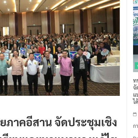
ท
จ
แน
ไ
ายภาคอีสาน จัดประชุมเชิง
กา