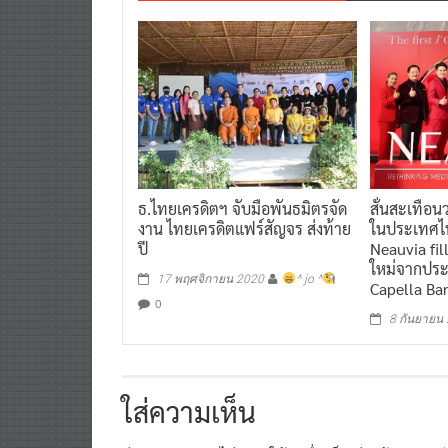
ธ.ไทยเครดิตฯ จับมือพันธมิตรจัด
สั่นสะเทือ
งาน ไทยเครดิตแฟร์สัญจร ส่งท้าย
ในประเทศไท
ปี
Neauvia fille
ใหม่จากประ
17 พฤศจิกายน 2020
^ jo ^
Capella Ba
0
8 กันยายน
ใส่ความเห็น