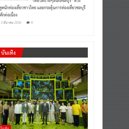
“เที่ยวสบายๆสไตล์ชลบุรี” หวัง
งดูดนักท่องเที่ยวชาวไทย และกระตุ้นการท่องเที่ยวชลบุรี
คักต่อเนื่อง
0
5 มีนาคม 2026
บันเทิง
บันเทิง