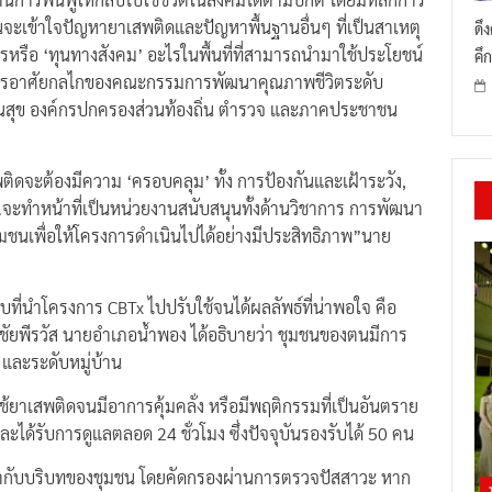
จะเข้าใจปัญหายาเสพติดและปัญหาพื้นฐานอื่นๆ ที่เป็นสาเหตุ
ดึ
พยากรหรือ ‘ทุนทางสังคม’ อะไรในพื้นที่ที่สามารถนำมาใช้ประโยชน์
คึก
การอาศัยกลไกของคณะกรรมการพัฒนาคุณภาพชีวิตระดับ
ณสุข องค์กรปกครองส่วนท้องถิ่น ตำรวจ และภาคประชาชน
จะต้องมีความ ‘ครอบคลุม’ ทั้ง การป้องกันและเฝ้าระวัง,​
.จะทำหน้าที่เป็นหน่วยงานสนับสนุนทั้งด้านวิชาการ การพัฒนา
ชนเพื่อให้โครงการดำเนินไปได้อย่างมีประสิทธิภาพ”นาย
ที่นำโครงการ CBTx ไปปรับใช้จนได้ผลลัพธ์ที่น่าพอใจ คือ
ชัยพีรวัส นายอำเภอน้ำพอง ได้อธิบายว่า ชุมชนของตนมีการ
 และระดับหมู่บ้าน
่ใช้ยาเสพติดจนมีอาการคุ้มคลั่ง หรือมีพฤติกรรมที่เป็นอันตราย
ได้รับการดูแลตลอด 24 ชั่วโมง ซึ่งปัจจุบันรองรับได้ 50 คน
้ากับบริบทของชุมชน โดยคัดกรองผ่านการตรวจปัสสาวะ หาก