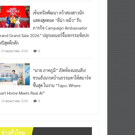
เซ็นทรัลพัฒนา คว้าสองสาวนัก
แสดงสุดฮอต “ลีน่า-หมิว” รับ
ภารกิจ Campaign Ambassador
rand Grand Sale 2026” ปลุกเอเนอร์จี้มหกรรมช้อปก
งปีสุดคึกคัก
0
29 พฤษภาคม 2026
“มาย ภาคภูมิ” เปิดห้องนอนลับ!
ชวนอัปเกรดบ้านธรรมดาให้สมาร์ท
ขั้นสุด ในงาน “Tapo: Where
art Home Meets Real AI”
0
18 พฤษภาคม 2026
ข่าวทั่วไทย