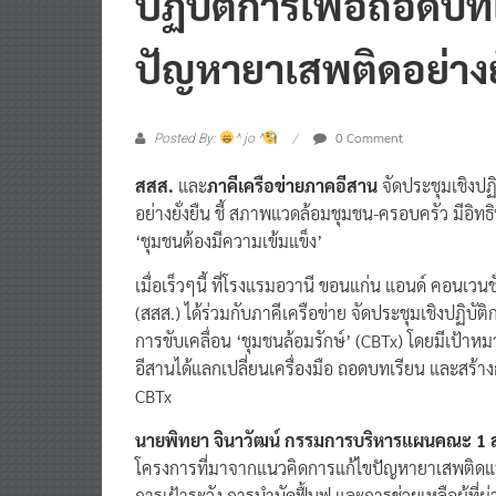
ปฏิบัติการเพื่อถอด
ปัญหายาเสพติดอย่างยั
0 Comment
Posted By:
^ jo ^
สสส.
และ
ภาคีเครือข่ายภาคอีสาน
จัดประชุมเชิงป
อย่างยั่งยืน ชี้ สภาพแวดล้อมชุมชน-ครอบครัว มีอิท
‘ชุมชนต้องมีความเข้มแข็ง’
เมื่อเร็วๆนี้ ที่โรงแรมอวานี ขอนแก่น แอนด์ คอนเว
(สสส.) ได้ร่วมกับภาคีเครือข่าย จัดประชุมเชิงป
การขับเคลื่อน ‘ชุมชนล้อมรักษ์’ (CBTx) โดยมีเป้าห
อีสานได้แลกเปลี่ยนเครื่องมือ ถอดบทเรียน และสร้
CBTx
นายพิทยา จินาวัฒน์ กรรมการบริหารแผนคณะ 1
โครงการที่มาจากแนวคิดการแก้ไขปัญหายาเสพติดแบ
การเฝ้าระวัง การบำบัดฟื้นฟู และการช่วยเหลือผู้ที่