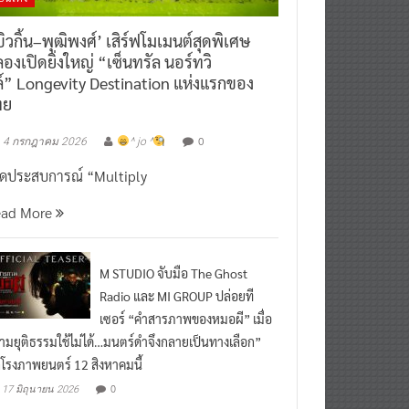
ิวกิ้น–พุฒิพงศ์’ เสิร์ฟโมเมนต์สุดพิเศษ
องเปิดยิ่งใหญ่ “เซ็นทรัล นอร์ทวิ
์” Longevity Destination แห่งแรกของ
ทย
0
4 กรกฎาคม 2026
^ jo ^
ิดประสบการณ์ “Multiply
ead More
M STUDIO จับมือ The Ghost
Radio และ MI GROUP ปล่อยที
เซอร์ “คำสารภาพของหมอผี” เมื่อ
ามยุติธรรมใช้ไม่ได้…มนตร์ดำจึงกลายเป็นทางเลือก”
กโรงภาพยนตร์ 12 สิงหาคมนี้
0
17 มิถุนายน 2026