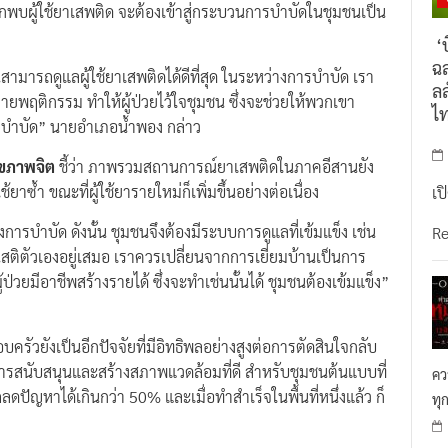
กพบผู้ใช้ยาเสพติด จะต้องเข้าสู่กระบวนการบำบัดในชุมชนเป็น
‘บ
ฉล
ามารถดูแลผู้ใช้ยาเสพติดได้ดีที่สุด ในระหว่างการบำบัด เรา
ลล
ะลายพฤติกรรม ทำให้ผู้ป่วยไว้ใจชุมชน ซึ่งจะช่วยให้พวกเขา
ไ
ารบำบัด” นายอำเภอน้ำพอง กล่าว
ุขภาพจิต
ชี้ว่า ภาพรวมสถานการณ์ยาเสพติดในภาคอีสานยัง
้ยาซ้ำ ขณะที่ผู้ใช้ยารายใหม่ก็เพิ่มขึ้นอย่างต่อเนื่อง
เป
การบำบัด ดังนั้น ชุมชนจึงต้องมีระบบการดูแลที่เข้มแข็ง เช่น
R
อนสติตัวเองอยู่เสมอ เราควรเปลี่ยนจากการเยี่ยมบ้านเป็นการ
้ป่วยมีอาชีพสร้างรายได้ ซึ่งจะทำเช่นนั้นได้ ชุมชนต้องเข้มแข็ง”
ครัวยังเป็นอีกปัจจัยที่มีอิทธิพลอย่างสูงต่อการตัดสินใจกลับ
การสนับสนุนและสร้างสภาพแวดล้อมที่ดี สำหรับชุมชนต้นแบบที่
คว
ลดปัญหาได้เกินกว่า 50% และเมื่อทำสำเร็จในพื้นที่หนึ่งแล้ว ก็
ทุ