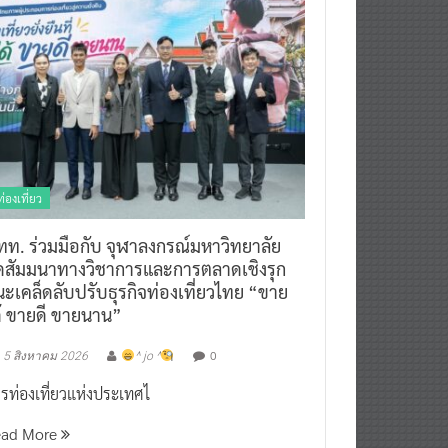
ท่องเที่ยว
ทท. ร่วมมือกับ จุฬาลงกรณ์มหาวิทยาลัย
ัดสัมมนาทางวิชาการและการตลาดเชิงรุก
ะเคล็ดลับปรับธุรกิจท่องเที่ยวไทย “ขาย
ด้ ขายดี ขายนาน”
0
5 สิงหาคม 2026
^ jo ^
รท่องเที่ยวแห่งประเทศไ
ead More