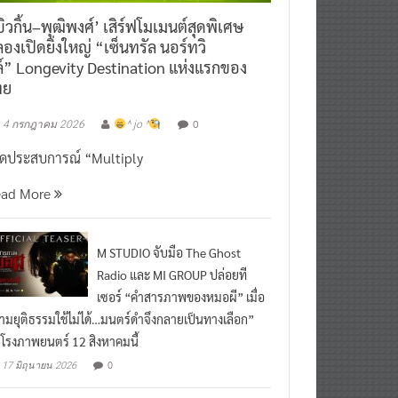
ิวกิ้น–พุฒิพงศ์’ เสิร์ฟโมเมนต์สุดพิเศษ
องเปิดยิ่งใหญ่ “เซ็นทรัล นอร์ทวิ
์” Longevity Destination แห่งแรกของ
ทย
0
4 กรกฎาคม 2026
^ jo ^
ิดประสบการณ์ “Multiply
ead More
M STUDIO จับมือ The Ghost
Radio และ MI GROUP ปล่อยที
เซอร์ “คำสารภาพของหมอผี” เมื่อ
ามยุติธรรมใช้ไม่ได้…มนตร์ดำจึงกลายเป็นทางเลือก”
กโรงภาพยนตร์ 12 สิงหาคมนี้
0
17 มิถุนายน 2026