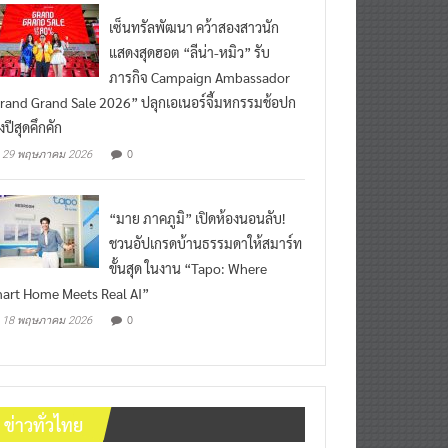
เซ็นทรัลพัฒนา คว้าสองสาวนัก
แสดงสุดฮอต “ลีน่า-หมิว” รับ
ภารกิจ Campaign Ambassador
rand Grand Sale 2026” ปลุกเอเนอร์จี้มหกรรมช้อปก
งปีสุดคึกคัก
0
29 พฤษภาคม 2026
“มาย ภาคภูมิ” เปิดห้องนอนลับ!
ชวนอัปเกรดบ้านธรรมดาให้สมาร์ท
ขั้นสุด ในงาน “Tapo: Where
art Home Meets Real AI”
0
18 พฤษภาคม 2026
ข่าวทั่วไทย