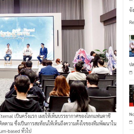
จั
R
ปล
No
 Eternal เป็นครั้งแรก เผยให้เห็นบรรยากาศของโลกแฟนตาซี
าติดตาม ซึ่งเป็นการสะท้อนให้เห็นถึงความตั้งใจของทีมพัฒนาใน
rn-based ทั่วไป