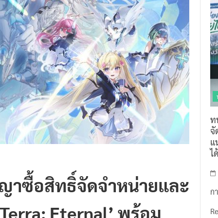
ท
จ
แน
ไ
าซื้อสิทธิ์จัดจำหน่ายและ
กา
Terra: Eternal’ พร้อม
R