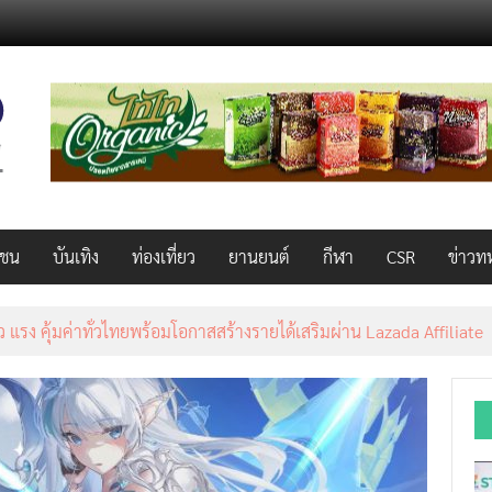
วชน
บันเทิง
ท่องเที่ยว
ยานยนต์
กีฬา
CSR
ข่าวท
็ว แรง คุ้มค่าทั่วไทยพร้อมโอกาสสร้างรายได้เสริมผ่าน Lazada Affiliate