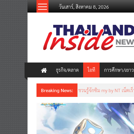
Skip
วันเสาร์, สิงหาคม 8, 2026
to
content
thailandinsidenew.com
Thailand
Inside
New
ธุรกิจ/ตลาด
ไอที
การศึกษา/เยา
Breaking News:
ชวนรู้จักซิม my by NT เน็ตเร