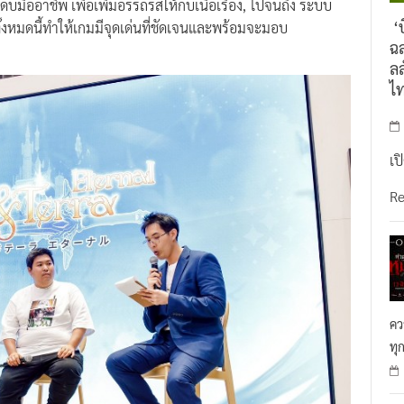
ดับมืออาชีพ เพื่อเพิ่มอรรถรสให้กับเนื้อเรื่อง, ไปจนถึง ระบบ
‘บ
้งหมดนี้ทำให้เกมมีจุดเด่นที่ชัดเจนและพร้อมจะมอบ
ฉล
ลล
ไ
เป
R
คว
ทุ