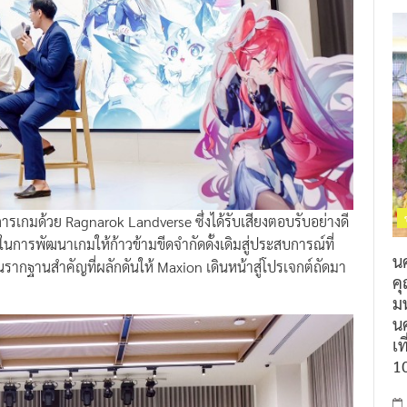
การเกมด้วย Ragnarok Landverse ซึ่งได้รับเสียงตอบรับอย่างดี
นในการพัฒนาเกมให้ก้าวข้ามขีดจำกัดดั้งเดิมสู่ประสบการณ์ที่
น
นรากฐานสำคัญที่ผลักดันให้ Maxion เดินหน้าสู่โปรเจกต์ถัดมา
ค
ม
นค
เท
1