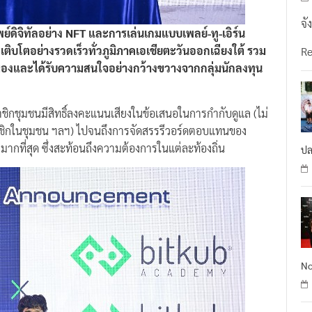
จั
ดิจิทัลอย่าง NFT และการเล่นเกมแบบเพลย์-ทู-เอิร์น
ะเติบโตอย่างรวดเร็วทั่วภูมิภาคเอเชียตะวันออกเฉียงใต้ รวม
R
ตามองและได้รับความสนใจอย่างกว้างขวางจากกลุ่มนักลงทุน
มาชิกชุมชนมีสิทธิ์ลงคะแนนเสียงในข้อเสนอในการกำกับดูแล (ไม่
บสมาชิกในชุมชน ฯลฯ) ไปจนถึงการจัดสรรรีวอร์ดตอบแทนของ
มากที่สุด ซึ่งสะท้อนถึงความต้องการในแต่ละท้องถิ่น
ปล
No