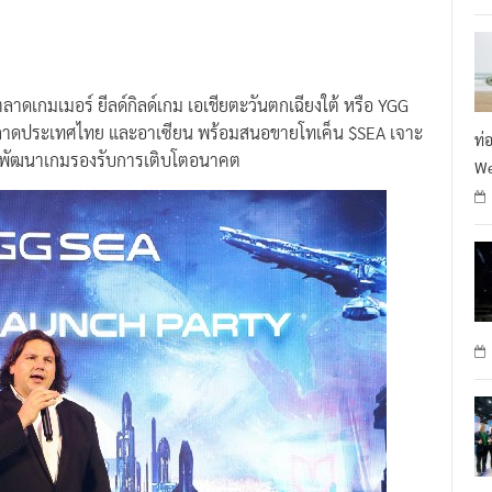
าดเกมเมอร์ ยีลด์กิลด์เกม เอเชียตะวันตกเฉียงใต้ หรือ YGG
ุกตลาดประเทศไทย และอาเซียน พร้อมสนอขายโทเค็น $SEA เจาะ
ท่
นักพัฒนาเกมรองรับการเติบโตอนาคต
We