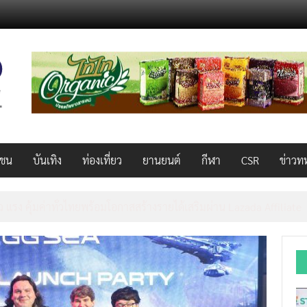
วชน
บันเทิง
ท่องเที่ยว
ยานยนต์
กีฬา
CSR
ข่าวท
็ว แรง คุ้มค่าทั่วไทยพร้อมโอกาสสร้างรายได้เสริมผ่าน Lazada Affiliate