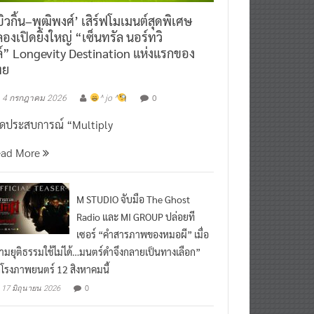
ิวกิ้น–พุฒิพงศ์’ เสิร์ฟโมเมนต์สุดพิเศษ
องเปิดยิ่งใหญ่ “เซ็นทรัล นอร์ทวิ
์” Longevity Destination แห่งแรกของ
ทย
0
4 กรกฎาคม 2026
^ jo ^
ิดประสบการณ์ “Multiply
ead More
M STUDIO จับมือ The Ghost
Radio และ MI GROUP ปล่อยที
เซอร์ “คำสารภาพของหมอผี” เมื่อ
ามยุติธรรมใช้ไม่ได้…มนตร์ดำจึงกลายเป็นทางเลือก”
กโรงภาพยนตร์ 12 สิงหาคมนี้
0
17 มิถุนายน 2026