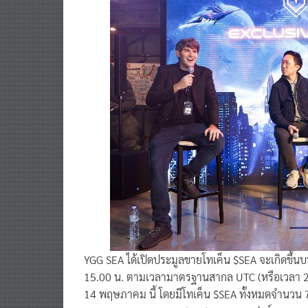
YGG SEA ได้เปิดประมูลขายโทเค็น $SEA จะเกิดขึ้น
15.00 น. ตามเวลามาตรฐานสากล UTC (หรือเวลา 22.
14 พฤษภาคม นี้ โดยมีโทเค็น $SEA ทั้งหมดจำนวน 7