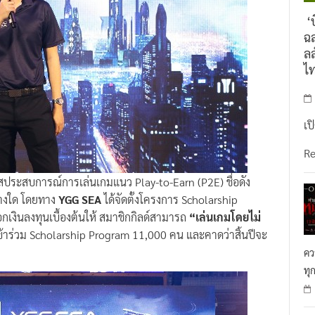
‘บ
ฉล
ลล
ไ
เป
R
ประสบการณ์การเล่นเกมแนว Play-to-Earn (P2E) ชื่อดัง
ย่างใด โดยทาง
YGG SEA
ได้จัดตั้งโครงการ Scholarship
กเงินลงทุนเบื้องต้นให้ สมาชิกกิลด์สามารถ
“เล่นเกมโดยไม่
ู้เข้าร่วม Scholarship Program 11,000 คน และคาดว่าสิ้นปีจะ
คว
ทุ