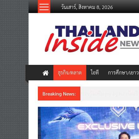
Skip
วันเสาร์, สิงหาคม 8, 2026
to
content
thailandinsidenew.com
Thailand
Inside
New
ธุรกิจ/ตลาด
ไอที
การศึกษา/เยา
Breaking News:
ชวนรู้จักซิม my by NT เน็ตเร