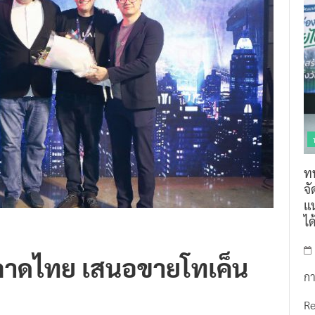
ท
จ
แน
ไ
ตลาดไทย เสนอขายโทเค็น
กา
R