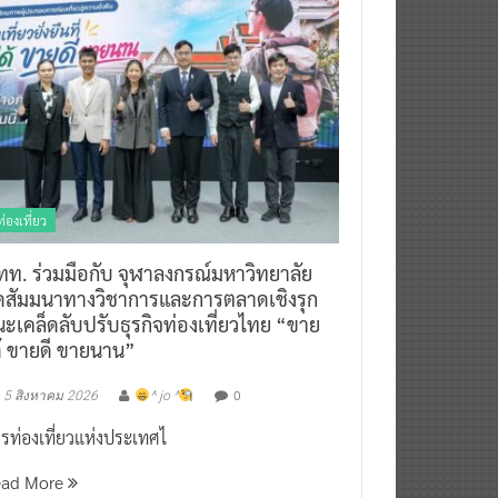
ท่องเที่ยว
ทท. ร่วมมือกับ จุฬาลงกรณ์มหาวิทยาลัย
ัดสัมมนาทางวิชาการและการตลาดเชิงรุก
ะเคล็ดลับปรับธุรกิจท่องเที่ยวไทย “ขาย
ด้ ขายดี ขายนาน”
0
5 สิงหาคม 2026
^ jo ^
รท่องเที่ยวแห่งประเทศไ
ead More