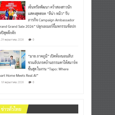
เซ็นทรัลพัฒนา คว้าสองสาวนัก
แสดงสุดฮอต “ลีน่า-หมิว” รับ
ภารกิจ Campaign Ambassador
rand Grand Sale 2026” ปลุกเอเนอร์จี้มหกรรมช้อปก
งปีสุดคึกคัก
0
29 พฤษภาคม 2026
“มาย ภาคภูมิ” เปิดห้องนอนลับ!
ชวนอัปเกรดบ้านธรรมดาให้สมาร์ท
ขั้นสุด ในงาน “Tapo: Where
art Home Meets Real AI”
0
18 พฤษภาคม 2026
ข่าวทั่วไทย