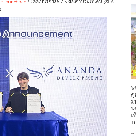
er launchpad
ซึ่งคิดเป็นร้อยละ 7.5 ของจำนวนโทเค็น $SEA
0
น
ค
ม
นค
เท
1