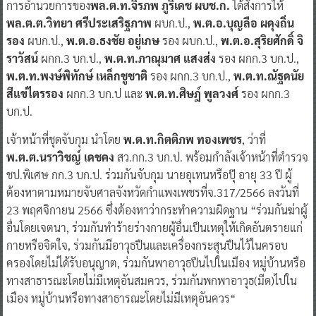
การอำนวยการของ
พล.ต.ท.จิรภพ ภูริเดช ผบช.ก.
ได้สั่งการให้
พล.ต.ต.วิทยา ศรีประเสริฐภาพ
ผบก.ป.,
พ.ต.อ.บุญลือ ผดุงถิ่น
รอง
ผบก.ป.,
พ.ต.อ.ธงชัย อยู่เกษ
รอง ผบก.ป.,
พ.ต.อ.สุริยศักดิ์ จิ
ราวัสน์
ผกก.3 บก.ป.,
พ.ต.ท.ภาณุมาศ แสงส่ง
รอง ผกก.3 บก.ป.,
พ.ต.ท.พงษ์พิทักษ์ เหล็กชูชาติ
รอง ผกก.3 บก.ป.,
พ.ต.ท.ณัฐดนัย
สีแข่ไตรรอง
ผกก.3 บก.ป และ
พ.ต.ท.ศิษฎ์ พูลวงศ์
รอง ผกก.3
บก.ป.
เจ้าหน้าที่ชุดจับกุม นำโดย
พ.ต.ท.กิตติภพ ทองเพชร
, ว่าที่
พ.ต.ต.นราวิชญ์ เดชคง
สว.กก.3 บก.ป. พร้อมกำลังเจ้าหน้าที่ตำรวจ
ชป.พิเศษ กก.3 บก.ป. ร่วมกันจับกุม นายอุเทนหรือปุ๊ อายุ 33 ปี ผู้
ต้องหาตามหมายจับศาลจังหวัดกำแพงเพชรที่จ.317/2566 ลงวันที่
23 พฤศจิกายน 2566 ซึ่งต้องหาว่ากระทำความผิดฐาน “ร่วมกันฆ่าผู้
อื่นโดยเจตนา, ร่วมกันทำร้ายร่างกายผู้อื่นเป็นเหตุให้เกิดอันตรายแก่
กายหรือจิตใจ, ร่วมกันมีอาวุธปืนและเครื่องกระสุนปืนไว้ในครอบ
ครองโดยไม่ได้รับอนุญาต, ร่วมกันพาอาวุธปืนไปในเมือง หมู่บ้านหรือ
ทางสาธารณะโดยไม่มีเหตุอันสมควร, ร่วมกันพกพาอาวุธ(มีด)ไปใน
เมือง หมู่บ้านหรือทางสาธารณะโดยไม่มีเหตุอันควร“