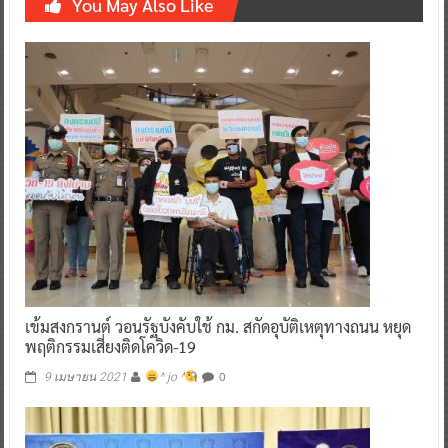
You May Also Like
เข้มสงกรานต์ วอนรัฐบังคับใช้ กม. สกัดอุบัติเหตุทางถนน หยุด
พฤติกรรมเสี่ยงติดโควิด-19
0
9 เมษายน 2021
^ jo ^