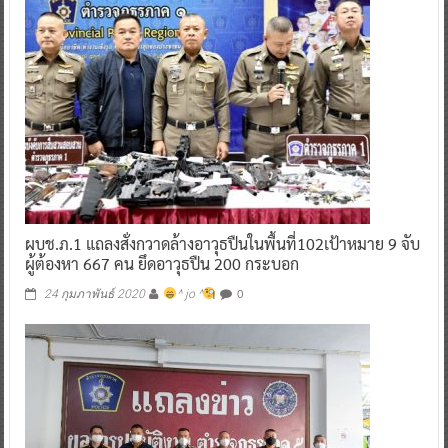
ผบช.ภ.1 แถลงสั่งกวาดล้างอาวุธปืนในพื้นที่102เป้าหมาย 9 จับ
ผู้ต้องหา 667 คน ยึดอาวุธปืน 200 กระบอก
0
24 กุมภาพันธ์ 2020
^ jo ^