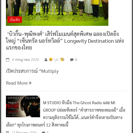
บันเทิง
‘บิวกิ้น–พุฒิพงศ์’ เสิร์ฟโมเมนต์สุดพิเศษ ฉลองเปิดยิ่ง
ใหญ่ “เซ็นทรัล นอร์ทวิลล์” Longevity Destination แห่ง
แรกของไทย
0
4 กรกฎาคม 2026
^ jo ^
เปิดประสบการณ์ “Multiply
Read More
M STUDIO จับมือ The Ghost Radio และ MI
GROUP ปล่อยทีเซอร์ “คำสารภาพของหมอผี” เมื่อ
ความยุติธรรมใช้ไม่ได้…มนตร์ดำจึงกลายเป็นทาง
เลือก” ทุกโรงภาพยนตร์ 12 สิงหาคมนี้
0
17 มิถุนายน 2026