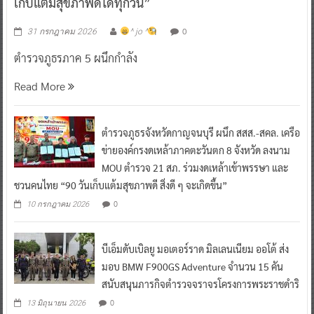
เก็บแต้มสุขภาพดีได้ทุกวัน”
0
31 กรกฎาคม 2026
^ jo ^
ตำรวจภูธรภาค 5 ผนึกกำลัง
Read More
ตำรวจภูธรจังหวัดกาญจนบุรี ผนึก สสส.-สคล. เครือ
ข่ายองค์กรงดเหล้าภาคตะวันตก 8 จังหวัด ลงนาม
MOU ตำรวจ 21 สภ. ร่วมงดเหล้าเข้าพรรษา และ
ชวนคนไทย “90 วันเก็บแต้มสุขภาพดี สิ่งดี ๆ จะเกิดขึ้น”
0
10 กรกฎาคม 2026
บีเอ็มดับเบิลยู มอเตอร์ราด มิลเลนเนียม ออโต้ ส่ง
มอบ BMW F900GS Adventure จำนวน 15 คัน
สนับสนุนภารกิจตำรวจจราจรโครงการพระราชดำริ
0
13 มิถุนายน 2026