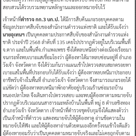
สอบสวนได้รวบรวมพยานหลักฐานและออกหมายจับไว้
เจ้าหน้าที่
ตำรวจ กก.3 บก.ป.
ได้มีการสืบค้นแกะรอยบุคคลตาม
ข้อมูลประกาศสืบจับของสำนักงานตำรวจแห่งชาติ และได้รับแจ้งว่า
นายอุเทนฯ
เป็นบุคคลตามประกาศสืบจับของสำนักงานตำรวจแห่ง
ชาติ ประจำปี 2568 ลำดับที่ 135 เคยไปปรากฏตัวอยู่ในบริเวณพื้นที่
จ.ตาก และในพื้นที่จ.กำแพงเพชร ซึ่งได้หลบหนีอย่างต่อเนื่องเรื่อยมา
จนกระทั่งพบเบาะแสเชื่อมโยงว่า ผู้ต้องหาได้มาหลบซ่อนอยู่ที่ อำเภอ
วังเจ้า จังหวัดตาก จึงได้ร่วมกันวางแผนเข้าไปตรวจสอบสะกดรอยหา
เบาะแสในพื้นที่ประกอบกับได้รับแจ้งว่า ผู้ต้องหาหลบหนีมาประกอบ
อาชีพรับจ้างในพื้นที่ อำเภอวังเจ้า จังหวัดตาก จึงสามารถแกะรอยได้
แน่ชัดว่า ผู้ต้องหาหลบหนีมาพักอาศัยอยู่บริเวณร้านซ่อมรถบ้าน
หนองปลาไหล จึงเดินทางไปตรวจสอบ และพบผู้ต้องหาตามหมายจับ
ปรากฏตัวบริเวณถนนสาธารณะหลังบ้านในพื้นที่ หมู่ 8 ตำบลชิงทอง
อำเภอวังเจ้า จังหวัดตาก เจ้าหน้าที่ตำรวจชุดจับกุมจึงได้แสดงตัวว่า
เป็นเจ้าหน้าที่ตำรวจ แสดงหมายจับให้ผู้ต้องหาดู อ่านข้อความใน
หมายจับให้ฟัง และให้ผู้ต้องหาอ่านด้วยตนเองอีกครั้งจนเข้าใจดีแล้ว
ผู้ต้องหายอมรับว่าเป็นบุคคลตามหมายจับจริงและไม่เคยถูกจับตาม