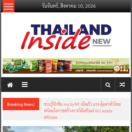
Skip
วันจันทร์, สิงหาคม 10, 2026
to
content
thailandinsidenew.com
Thailand
Inside
New
Breaking News:
ชวนรู้จักซิม my by NT เน็ตเร็ว แรง คุ้มค่าทั่วไทย
พร้อมโอกาสสร้างรายได้เสริมผ่าน Lazada
Affiliate