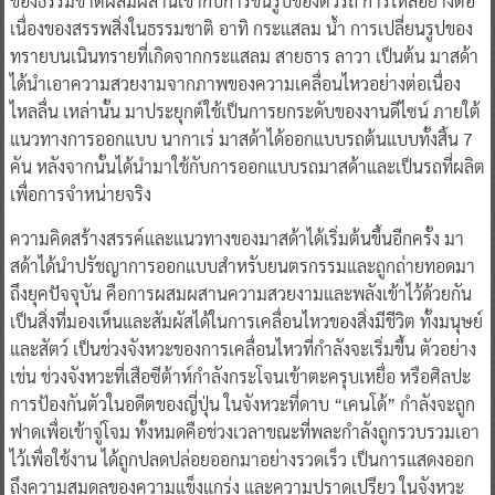
ของธรรมชาติผสมผสานเข้ากับการขึ้นรูปของตัวรถ การไหลอย่างต่อ
เนื่องของสรรพสิ่งในธรรมชาติ อาทิ กระแสลม น้ำ การเปลี่ยนรูปของ
ทรายบนเนินทรายที่เกิดจากกระแสลม สายธาร ลาวา เป็นต้น มาสด้า
ได้นำเอาความสวยงามจากภาพของความเคลื่อนไหวอย่างต่อเนื่อง
ไหลลื่น เหล่านั้น มาประยุกต์ใช้เป็นการยกระดับของงานดีไซน์ ภายใต้
แนวทางการออกแบบ นากาเร่ มาสด้าได้ออกแบบรถต้นแบบทั้งสิ้น 7
คัน หลังจากนั้นได้นำมาใช้กับการออกแบบรถมาสด้าและเป็นรถที่ผลิต
เพื่อการจำหน่ายจริง
ความคิดสร้างสรรค์และแนวทางของมาสด้าได้เริ่มต้นขึ้นอีกครั้ง มา
สด้าได้นำปรัชญาการออกแบบสำหรับยนตรกรรมและถูกถ่ายทอดมา
ถึงยุคปัจจุบัน คือการผสมผสานความสวยงามและพลังเข้าไว้ด้วยกัน
เป็นสิ่งที่มองเห็นและสัมผัสได้ในการเคลื่อนไหวของสิ่งมีชีวิต ทั้งมนุษย์
และสัตว์ เป็นช่วงจังหวะของการเคลื่อนไหวที่กำลังจะเริ่มขึ้น ตัวอย่าง
เช่น ช่วงจังหวะที่เสือซีต้าห์กำลังกระโจนเข้าตะครุบเหยื่อ หรือศิลปะ
การป้องกันตัวในอดีตของญี่ปุ่น ในจังหวะที่ดาบ “เคนโด้” กำลังจะถูก
ฟาดเพื่อเข้าจู่โจม ทั้งหมดคือช่วงเวลาขณะที่พละกำลังถูกรวบรวมเอา
ไว้เพื่อใช้งาน ได้ถูกปลดปล่อยออกมาอย่างรวดเร็ว เป็นการแสดงออก
ถึงความสมดุลของความแข็งแกร่ง และความปราดเปรียว ในจังหวะ