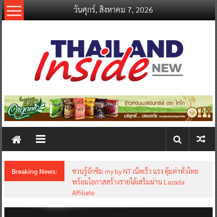
Skip
วันศุกร์, สิงหาคม 7, 2026
to
content
thailandinsidenew.com
Thailand
Inside
New
Breaking News:
ชวนรู้จักซิม my by NT เน็ตเร็ว แรง คุ้มค่าทั่วไทย
พร้อมโอกาสสร้างรายได้เสริมผ่าน Lazada
Affiliate