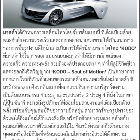
มาสด้า
ได้กำหนดการเคลื่อนไหวโดยฉับพลันแบบนี้ ที่เต็มเปี่ยมด้วย
พละกำลัง ความรวดเร็ว แสดงออกอย่างน่าเกรงขาม ให้เป็นแนวทาง
ของการขึ้นรูปงานดีไซน์ และเป็นการให้คำนิยามของ
โคโดะ ‘KODO’
ที่มาสด้าใช้ในการออกแบบรถยนต์มาสด้าให้มีภาพลักษณ์ของ
ความเร็ว ความทรงพลัง รวมถึงองค์ประกอบต่าง ๆ ทำให้ดูมีชีวิตชีวา
แสดงออกถึงจิตวิญญาณ
‘KODO – Soul of Motion’
เป็นภาษาการ
ออกแบบใหม่ที่เป็นตัวแทนของรถมาสด้าเจนเนอเรชั่นใหม่ มาสด้า ชิ
นาริ (Shinari) คือรถต้นแบบที่ออกแบบด้วยความบริสุทธิ์งดงาม
เป็นต้นแบบของรถ 4 ประตู และรถสปอร์ต 2 ประตู 4 ที่นั่ง ในภาษา
ญี่ปุ่น ชินาริ หมายถึงรูปลักษณ์ที่อ่อนโยนสวยงามแต่เต็มเปี่ยมด้วย
พลัง พร้อมกับคุณสมบัติของความยืดหยุ่น สามารถรักษารูปทรงของ
ตัวเองได้ถึงแม้จะได้รับแรงดึง ยืด หรือบิดตัวอย่างรุนแรง คล้ายกับ
คุณสมบัติธรรมชาติในเหล็กและไม้ไผ่ ชินาริ ยังหมายถึงตัวตนของ
บุคคลหรือสิ่งมีชีวิตที่พร้อมจะเคลื่อนไหวอย่างอิสระได้ด้วยความ