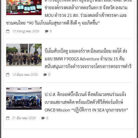
ข่ายองค์กรงดเหล้าภาคตะวันตก 8 จังหวัด ลงนาม
MOU ตำรวจ 21 สภ. ร่วมงดเหล้าเข้าพรรษา และ
ชวนคนไทย “90 วันเก็บแต้มสุขภาพดี สิ่งดี ๆ จะเกิดขึ้น”
0
10 กรกฎาคม 2026
บีเอ็มดับเบิลยู มอเตอร์ราด มิลเลนเนียม ออโต้ ส่ง
มอบ BMW F900GS Adventure จำนวน 15 คัน
สนับสนุนภารกิจตำรวจจราจรโครงการพระราชดำริ
0
13 มิถุนายน 2026
ป.ป.ส. คิกออฟบิ๊กอีเวนต์ ดึงพลังมวลชนร่วมแจ้ง
เบาะแสยาเสพติด พร้อมเปิดตัวซีรีส์ฟอร์มยักษ์
ONCB Mission “ปฏิบัติการ IN SEA บุกเกาะนรก”
0
21 มีนาคม 2026