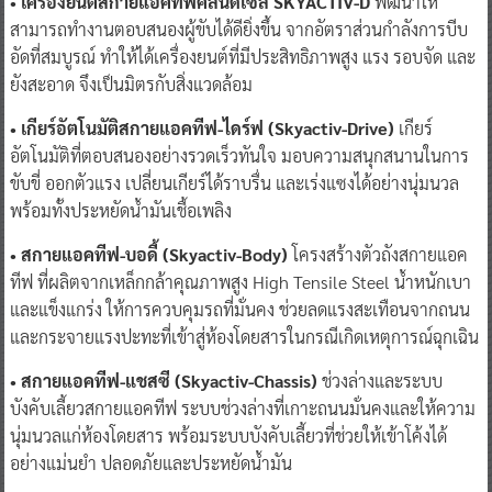
• เครื่องยนต์สกายแอคทีฟคลีนดีเซล SKYACTIV-D
พัฒนาให้
สามารถทำงานตอบสนองผู้ขับได้ดียิ่งขึ้น จากอัตราส่วนกำลังการบีบ
อัดที่สมบูรณ์ ทำให้ได้เครื่องยนต์ที่มีประสิทธิภาพสูง แรง รอบจัด และ
ยังสะอาด จึงเป็นมิตรกับสิ่งแวดล้อม
• เกียร์อัตโนมัติสกายแอคทีฟ-ไดร์ฟ (Skyactiv-Drive)
เกียร์
อัตโนมัติที่ตอบสนองอย่างรวดเร็วทันใจ มอบความสนุกสนานในการ
ขับขี่ ออกตัวแรง เปลี่ยนเกียร์ได้ราบรื่น และเร่งแซงได้อย่างนุ่มนวล
พร้อมทั้งประหยัดนํ้ามันเชื้อเพลิง
• สกายแอคทีฟ-บอดี้ (Skyactiv-Body)
โครงสร้างตัวถังสกายแอค
ทีฟ ที่ผลิตจากเหล็กกล้าคุณภาพสูง High Tensile Steel น้ำหนักเบา
และแข็งแกร่ง ให้การควบคุมรถที่มั่นคง ช่วยลดแรงสะเทือนจากถนน
และกระจายแรงปะทะที่เข้าสู่ห้องโดยสารในกรณีเกิดเหตุการณ์ฉุกเฉิน
• สกายแอคทีฟ-แชสซี (Skyactiv-Chassis)
ช่วงล่างและระบบ
บังคับเลี้ยวสกายแอคทีฟ ระบบช่วงล่างที่เกาะถนนมั่นคงและให้ความ
นุ่มนวลแก่ห้องโดยสาร พร้อมระบบบังคับเลี้ยวที่ช่วยให้เข้าโค้งได้
อย่างแม่นยำ ปลอดภัยและประหยัดน้ำมัน