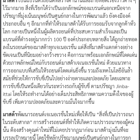
มาสด้า
เป็นแบรนด์รถยนต์ที่สร้างตำนานและถ่ายทอดเรื่องราวต่าง ๆ
ไว้มากมาย สิ่งที่เรียกได้ว่าเป็นเอกลักษณ์ของแบรนด์นอกเหนือจาก
ปรัชญาที่มุ่งเน้นมนุษย์เป็นศูนย์กลางในการพัฒนาแล้ว ยังคงมีองค์
ประกอบอื่น ๆ อีกมากที่ทำให้รถมาสด้าได้รับการยอมรับจากลูกค้าทั่ว
โลก กลายเป็นหนึ่งในผู้ผลิตรถยนต์ที่ประสบความสำเร็จและเป็น
แบรนด์ที่ดำรงอยู่มากกว่า 100 ปี องค์ประกอบหลายสิ่ง ได้ถูกถ่ายทอด
ลงในรถยนต์ของมาสด้าทุกเจเนอเรชั่น แต่สิ่งที่มาสด้าแตกต่างอย่าง
ชัดเจนเป็นที่นิยมอย่างกว้างขวาง คือการมาพร้อมเอกลักษณ์ที่โดดเด่น
ด้วยภาพลักษณ์ใหม่กับรถยนต์มาสด้าเจเนอเรชั่นใหม่ ด้วยแนวทาง
การออกแบบที่เสริมให้รถยนต์โดดเด่นยิ่งขึ้น รวมถึงเทคโนโลยีอันล้ำ
สมัยที่ช่วยให้การขับขี่เป็นไปอย่างง่ายดายและปลอดภัย โดยเฉพาะ
การขับขี่เป็นหนึ่งเดียวกันระหว่างรถกับผู้ขับขี่ ตามปรัชญา Jinba-
ittai โดยให้รถทำงานได้อย่างเต็มประสิทธิภาพตามความตั้งใจของผู้
ขับขี่ เพิ่มความปลอดภัยและความมั่นใจมากขึ้น
มาสด้า
พัฒนารถยนต์เจเนอเรชั่นใหม่เพื่อให้เป็น “สิ่งที่เป็นปรารถนา
ในระดับสากล” การสร้างรถยนต์ที่ทำให้เกิดความปรารถนาของผู้คน
นั้น ต้องสร้างคุณค่าใหม่ที่ไม่เคยปรากฏมาก่อน มาสด้ามุ่งมั่นที่จะ
บรรลุเป้าหมายนี้ โดยใช้หลักปรัชญามนุษย์เป็นศูนย์กลางในการยก