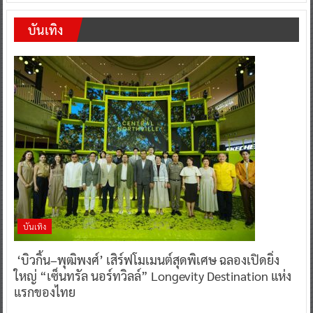
บันเทิง
บันเทิง
‘บิวกิ้น–พุฒิพงศ์’ เสิร์ฟโมเมนต์สุดพิเศษ ฉลองเปิดยิ่ง
ใหญ่ “เซ็นทรัล นอร์ทวิลล์” Longevity Destination แห่ง
แรกของไทย