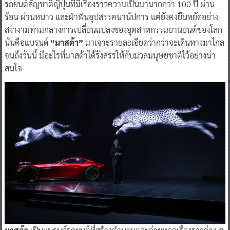
รถยนต์สัญชาติญี่ปุ่นที่มีเรื่องราวความเป็นมามากกว่า 100 ปี ผ่าน
ร้อน ผ่านหนาว และฝ่าฟันอุปสรรคนานัปการ แต่ยังคงยืนหยัดอย่าง
สง่างามท่ามกลางการเปลี่ยนแปลงของอุตสาหกรรมยานยนต์ของโลก
นั่นคือแบรนด์
“มาสด้า”
มาเจาะรายละเอียดว่ากว่าจะเดินทางมาไกล
จนถึงวันนี้ มีอะไรที่มาสด้าได้รังสรรให้กับมวลมนุษยชาติไว้อย่างน่า
สนใจ