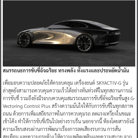
สมรรถนะการขับขี่อัจฉริยะ ทรงพลัง ทั้งแรงและประหยัดน้ำมัน
เพื่อมอบความปลอดภัยให้ครอบคลุม เครื่องยนต์ SKYACTIV-G รุ่น
ล่าสุดยังสามารถควบคุมความเร็วได้อย่างทันท่วงทีในทุกสถานการณ์
การขับขี่ รวมถึงยังมีระบบควบคุมสมรรถนะการขับขี่อัจฉริยะขั้นสูง G-
Vectoring Control Plus สร้างความมั่นใจให้กับการขับขี่ในทุกสภาพ
ถนน ด้วยการเพิ่มเสถียรภาพในการควบคุมรถ ลดแรงเหวี่ยงในขณะ
เข้าโค้ง ทำให้การขับขี่เป็นไปอย่างราบรื่น นอกจากนี้ ห้องโดยสารยังมี
ความเงียบสงบผ่านการพัฒนาเรื่องการลดเสียงรบกวน การสั่น
สะเทือน และความกระด้าง ให้ความเพลิดเพลินและความสบาย จาก