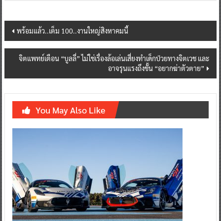
Post
พร้อมแล้ว..เต็ม 100..งานใหญ่สิงหาคมนี้
navigation
จิตแพทย์เตือน “บูลลี่” ไม่ใช่เรื่องล้อเล่นเสี่ยงทำเด็กป่วยทางจิตเวช และ
อาจรุนแรงถึงขั้น “อยากฆ่าตัวตาย”
You May Also Like