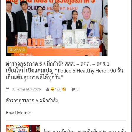
ข่าวตำรวจ
ตำรวจภูธรภาค 5 ผนึกกำลัง สสส. – สคล. – สคร.1
เชียงใหม่ เปิดแคมเปญ “Police 5 Healthy Hero : 90 วัน
เก็บแต้มสุขภาพดีได้ทุกวัน”
0
31 กรกฎาคม 2026
^ jo ^
ตำรวจภูธรภาค 5 ผนึกกำลัง
Read More
ตำรวจภูธรจังหวัดกาญจนบุรี ผนึก สสส.-สคล. เครือ