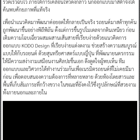
รวดเร็วฉับไว ภายใต้การเคลื่อนไหวดังกล่าว นักออกแบบมาสด้าจึงได้
ค้นพบศักยภาพที่แท้จริง
เพื่อนำแนวคิดมาพัฒนาต่อยอดให้กลายเป็นจริง รถยนต์มาสด้าทุกคัน
ถูกพัฒนาขึ้นอย่างพิถีพิถัน ตั้งแต่การขึ้นรูปโมเดลจากดินเหนียว ก่อน
เติมความโฉบเฉี่ยวผสมผสานเส้นสายที่เรียบง่ายด้วยแนวคิดการ
ออกแบบ KODO Design ที่เรียบง่ายแต่งดงาม ช่วยสร้างความสมบูรณ์
แบบให้กับรถยนต์ ด้วยสุนทรียศาสตร์แบบญี่ปุ่น ที่พัฒนายนตรกรรม
ให้มีความสง่างามเสมือนงานศิลปะชิ้นเอก ดึงดูดใจผู้พบเห็น ทีม
ออกแบบและวิศวกรได้ทำงานร่วมกันเพื่อเนรมิตรถยนต์ที่ไม่เคยมีมา
ก่อน เพื่อตอบสนองความต้องการที่หลายหลาย ด้วยห้องโดยสารและ
พื้นที่เก็บสัมภาระที่กว้างขวาง ในขณะที่ยังคงไว้ซึ่งรูปลักษณ์ที่สวยงาม
ทั้งภายนอกและภายใน