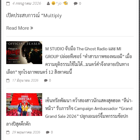
0
4 กรกฎาคม 2026
^ jo ^
เปิดประสบการณ์ “Multiply
Read More
M STUDIO จับมือ The Ghost Radio และ MI
GROUP ปล่อยทีเซอร์ “คำสารภาพของหมอผี” เมื่อ
ความยุติธรรมใช้ไม่ได้…มนตร์ดำจึงกลายเป็นทาง
เลือก” ทุกโรงภาพยนตร์ 12 สิงหาคมนี้
0
17 มิถุนายน 2026
เซ็นทรัลพัฒนา คว้าสองสาวนักแสดงสุดฮอต “ลีน่า-
หมิว” รับภารกิจ Campaign Ambassador “Grand
Grand Sale 2026” ปลุกเอเนอร์จี้มหกรรมช้อปก
ลางปีสุดคึกคัก
0
29 พฤษภาคม 2026