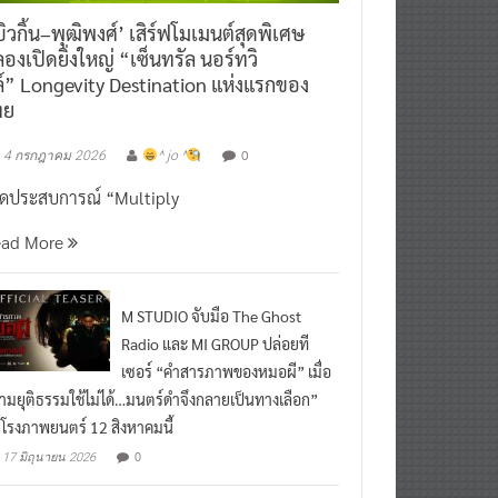
ิวกิ้น–พุฒิพงศ์’ เสิร์ฟโมเมนต์สุดพิเศษ
องเปิดยิ่งใหญ่ “เซ็นทรัล นอร์ทวิ
์” Longevity Destination แห่งแรกของ
ทย
0
4 กรกฎาคม 2026
^ jo ^
ิดประสบการณ์ “Multiply
ead More
M STUDIO จับมือ The Ghost
Radio และ MI GROUP ปล่อยที
เซอร์ “คำสารภาพของหมอผี” เมื่อ
ามยุติธรรมใช้ไม่ได้…มนตร์ดำจึงกลายเป็นทางเลือก”
กโรงภาพยนตร์ 12 สิงหาคมนี้
0
17 มิถุนายน 2026