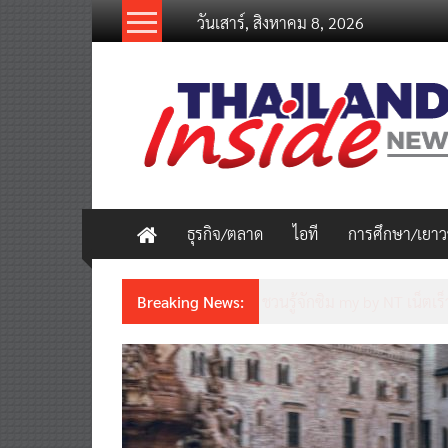
Skip
วันเสาร์, สิงหาคม 8, 2026
to
content
thailandinsidenew.com
Thailand
Inside
New
ธุรกิจ/ตลาด
ไอที
การศึกษา/เยา
Breaking News:
ชวนรู้จักซิม my by NT เน็ตเร