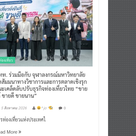
ท่องเที่ยว
ทท. ร่วมมือกับ จุฬาลงกรณ์มหาวิทยาลัย
ัดสัมมนาทางวิชาการและการตลาดเชิงรุก
ะเคล็ดลับปรับธุรกิจท่องเที่ยวไทย “ขาย
ด้ ขายดี ขายนาน”
0
5 สิงหาคม 2026
^ jo ^
รท่องเที่ยวแห่งประเทศไ
ead More