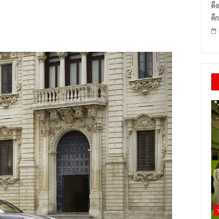
ดึ
คึก