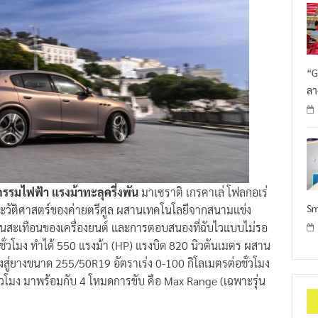
“G
ลา
รรมไฟฟ้า แรงม้าทะลุครึ่งพัน
มาเซราติ เกรคาเล่ โฟลกอเร่
Sm
นประวัติศาสตร์ของค่ายตรีศูล ผสานเทคโนโลยีจากสนามแข่ง
สั่นสะเทือนของเครื่องยนต์ และการตอบสนองที่ฉับไวแบบไม่รอ
ต์ชั่วโมง ทำได้ 550 แรงม้า (HP) แรงบิด 820 นิวตันเมตร ผสาน
งสู่ยางขนาด 255/50R19 อัตราเร่ง 0-100 กิโลเมตรต่อชั่วโมง
ชั่วโมง มาพร้อมกับ 4 โหมดการขับ คือ Max Range (เฉพาะรุ่น