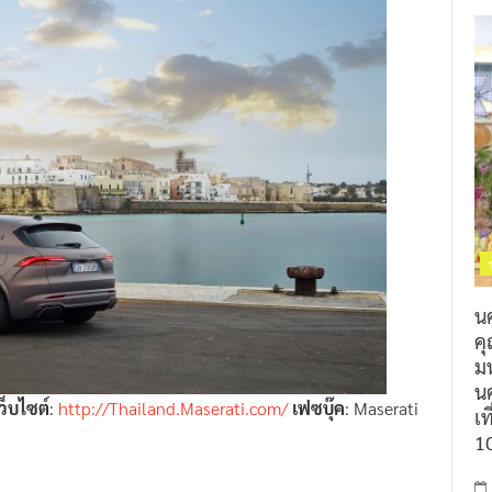
น
ค
ม
นค
ว็บไซต์
:
http://Thailand.Maserati.com/
เฟซบุ๊ค
: Maserati
เท
1