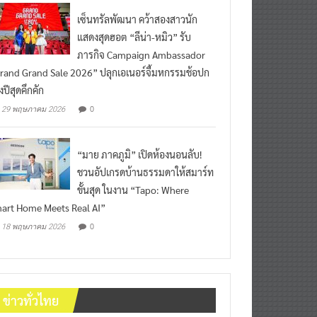
เซ็นทรัลพัฒนา คว้าสองสาวนัก
แสดงสุดฮอต “ลีน่า-หมิว” รับ
ภารกิจ Campaign Ambassador
rand Grand Sale 2026” ปลุกเอเนอร์จี้มหกรรมช้อปก
งปีสุดคึกคัก
0
29 พฤษภาคม 2026
“มาย ภาคภูมิ” เปิดห้องนอนลับ!
ชวนอัปเกรดบ้านธรรมดาให้สมาร์ท
ขั้นสุด ในงาน “Tapo: Where
art Home Meets Real AI”
0
18 พฤษภาคม 2026
ข่าวทั่วไทย