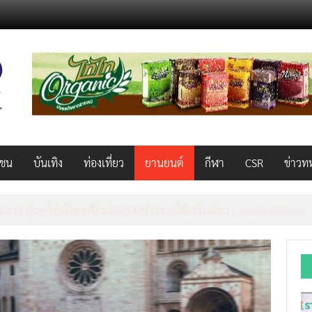
วชน
บันเทิง
ท่องเที่ยว
ยานยนต์
กีฬา
CSR
ข่าวท
็ว แรง คุ้มค่าทั่วไทยพร้อมโอกาสสร้างรายได้เสริมผ่าน Lazada Affiliate