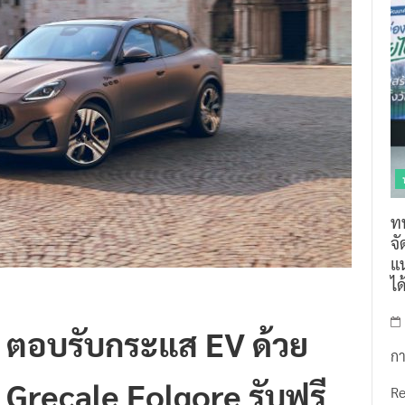
ท
จ
แน
ไ
 ตอบรับกระแส EV ด้วย
กา
Grecale Folgore รับฟรี
R