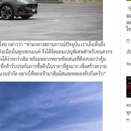
‘บ
ฉล
ลล
ไ
ไทย กล่าวว่า “ท่ามกลางสถานการณ์ปัจจุบัน เราเล็งเห็นถึง
งต่อเนื่องในทุกเซกเมนท์ จึงได้จัดแคมเปญพิเศษสำหรับยนตรกร
เป
ถึงได้ง่ายกว่าเดิม พร้อมหลากหลายข้อเสนอที่ต้องบอกว่าคุ้ม
R
ี่กล้ารับประกันการซื้อคืนในราคาที่สูงมาก เพื่อสร้างความ
ีจำนวนจำกัด อยากให้ลองเข้ามาสัมผัสและทดลองขับกันครับ”
คว
ทุ