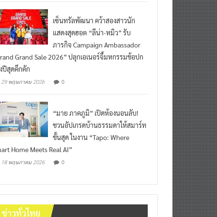
เซ็นทรัลพัฒนา คว้าสองสาวนัก
แสดงสุดฮอต “ลีน่า-หมิว” รับ
ภารกิจ Campaign Ambassador
rand Grand Sale 2026” ปลุกเอเนอร์จี้มหกรรมช้อปก
งปีสุดคึกคัก
0
29 พฤษภาคม 2026
“มาย ภาคภูมิ” เปิดห้องนอนลับ!
ชวนอัปเกรดบ้านธรรมดาให้สมาร์ท
ขั้นสุด ในงาน “Tapo: Where
art Home Meets Real AI”
0
18 พฤษภาคม 2026
ข่าวทั่วไทย