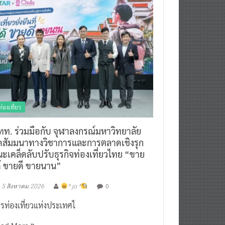
ท่องเที่ยว
ทท. ร่วมมือกับ จุฬาลงกรณ์มหาวิทยาลัย
ัดสัมมนาทางวิชาการและการตลาดเชิงรุก
ะเคล็ดลับปรับธุรกิจท่องเที่ยวไทย “ขาย
ด้ ขายดี ขายนาน”
0
5 สิงหาคม 2026
^ jo ^
รท่องเที่ยวแห่งประเทศไ
ead More