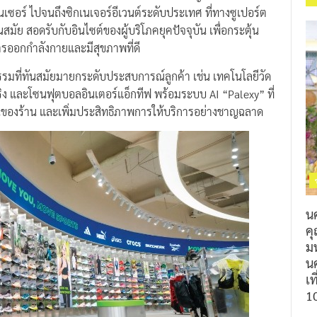
นเซอร์ ไปจนถึงซิกเนเจอร์อีเวนต์ระดับประเทศ ที่ทางซูเปอร์ต
สมัย สอดรับกับอินไซต์ของผู้บริโภคยุคปัจจุบัน เพื่อกระตุ้น
ารออกกำลังกายและมีสุขภาพที่ดี
รมที่ทันสมัยมายกระดับประสบการณ์ลูกค้า เช่น เทคโนโลยีวัด
จริง และโซนฟุตบอลอินเตอร์แอ็กทีฟ พร้อมระบบ AI “Palexy” ที่
านของร้าน และเพิ่มประสิทธิภาพการให้บริการอย่างชาญฉลาด
น
ค
ม
นค
เท
1