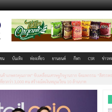
วชน
บันเทิง
ท่องเที่ยว
ยานยนต์
กีฬา
CSR
ข่าวท
็ว แรง คุ้มค่าทั่วไทยพร้อมโอกาสสร้างรายได้เสริมผ่าน Lazada Affiliate