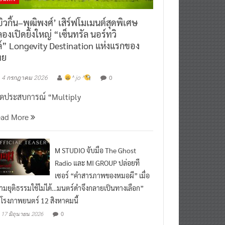
ิวกิ้น–พุฒิพงศ์’ เสิร์ฟโมเมนต์สุดพิเศษ
องเปิดยิ่งใหญ่ “เซ็นทรัล นอร์ทวิ
์” Longevity Destination แห่งแรกของ
ทย
0
4 กรกฎาคม 2026
^ jo ^
ิดประสบการณ์ “Multiply
ead More
M STUDIO จับมือ The Ghost
Radio และ MI GROUP ปล่อยที
เซอร์ “คำสารภาพของหมอผี” เมื่อ
ามยุติธรรมใช้ไม่ได้…มนตร์ดำจึงกลายเป็นทางเลือก”
กโรงภาพยนตร์ 12 สิงหาคมนี้
0
17 มิถุนายน 2026