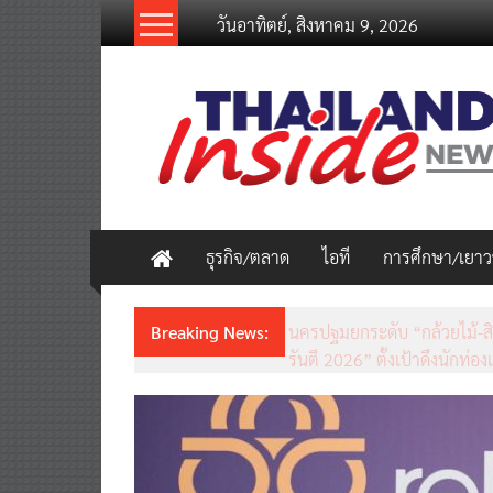
Skip
วันอาทิตย์, สิงหาคม 9, 2026
to
content
thailandinsidenew.com
Thailand
Inside
New
ธุรกิจ/ตลาด
ไอที
การศึกษา/เยา
Breaking News:
ชวนรู้จักซิม my by NT เน็ตเร