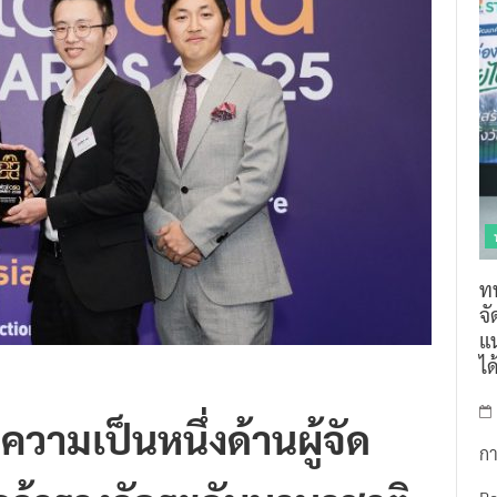
ท
จ
แน
ไ
ความเป็นหนึ่งด้านผู้จัด
กา
คว้ารางวัลระดับนานาชาติ
R