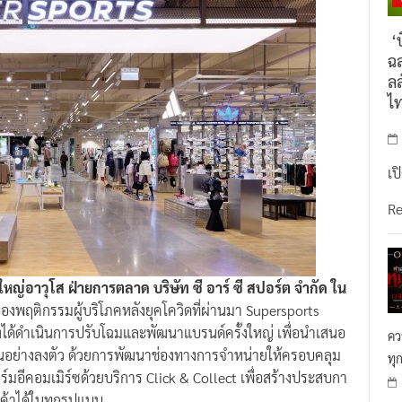
‘บ
ฉล
ลล
ไ
เป
R
หญ่อาวุโส ฝ่ายการตลาด บริษัท ซี อาร์ ซี สปอร์ต จำกัด ใน
งพฤติกรรมผู้บริโภคหลังยุคโควิดที่ผ่านมา Supersports
ึงได้ดำเนินการปรับโฉมและพัฒนาแบรนด์ครั้งใหญ่ เพื่อนำเสนอ
คว
จุบันอย่างลงตัว ด้วยการพัฒนาช่องทางการจำหน่ายให้ครอบคลุม
ทุ
มอีคอมเมิร์ซด้วยบริการ Click & Collect เพื่อสร้างประสบกา
ค้าได้ในทุกรูปแบบ