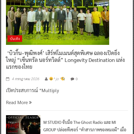
บันเทิง
‘บิวกิ้น–พุฒิพงศ์’ เสิร์ฟโมเมนต์สุดพิเศษ ฉลองเปิดยิ่ง
ใหญ่ “เซ็นทรัล นอร์ทวิลล์” Longevity Destination แห่ง
แรกของไทย
0
4 กรกฎาคม 2026
^ jo ^
เปิดประสบการณ์ “Multiply
Read More
M STUDIO จับมือ The Ghost Radio และ MI
GROUP ปล่อยทีเซอร์ “คำสารภาพของหมอผี” เมื่อ