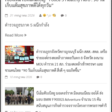
เก็บแต้มสุขภาพดีได้ทุกวัน”
0
31 กรกฎาคม 2026
^ jo ^
ตำรวจภูธรภาค 5 ผนึกกำลัง
Read More
ตำรวจภูธรจังหวัดกาญจนบุรี ผนึก สสส.-สคล. เครือ
ข่ายองค์กรงดเหล้าภาคตะวันตก 8 จังหวัด ลงนาม
MOU ตำรวจ 21 สภ. ร่วมงดเหล้าเข้าพรรษา และ
ชวนคนไทย “90 วันเก็บแต้มสุขภาพดี สิ่งดี ๆ จะเกิดขึ้น”
0
10 กรกฎาคม 2026
บีเอ็มดับเบิลยู มอเตอร์ราด มิลเลนเนียม ออโต้ ส่ง
มอบ BMW F900GS Adventure จำนวน 15 คัน
สนับสนุนภารกิจตำรวจจราจรโครงการพระราชดำริ