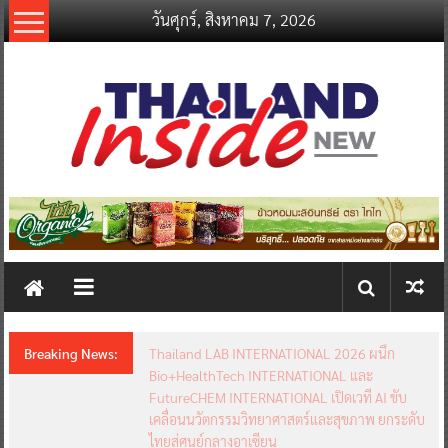
Skip
วันศุกร์, สิงหาคม 7, 2026
to
content
thailandinsidenew.com
Thailand
Inside
New
Breaking News:
Thailand LAB INTERNATIONAL 2026 ผนึก
Bio+HealthTech INTERNATIONAL และ
FutureCHEM INTERNATIONAL เปิดเวที AI ขับ
เคลื่อนนวัตกรรมวิทยาศาสตร์และสุขภาพ ยกระดับ
ไทยสู่ศูนย์กลางอาเซียน