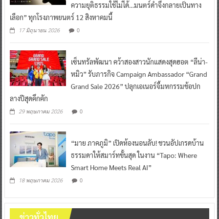
ความยุติธรรมใช้ไม่ได้…มนตร์ดำจึงกลายเป็นทาง
เลือก” ทุกโรงภาพยนตร์ 12 สิงหาคมนี้
0
17 มิถุนายน 2026
เซ็นทรัลพัฒนา คว้าสองสาวนักแสดงสุดฮอต “ลีน่า-
หมิว” รับภารกิจ Campaign Ambassador “Grand
Grand Sale 2026” ปลุกเอเนอร์จี้มหกรรมช้อปก
ลางปีสุดคึกคัก
0
29 พฤษภาคม 2026
“มาย ภาคภูมิ” เปิดห้องนอนลับ! ชวนอัปเกรดบ้าน
ธรรมดาให้สมาร์ทขั้นสุด ในงาน “Tapo: Where
Smart Home Meets Real AI”
0
18 พฤษภาคม 2026
ข่าวทั่วไทย