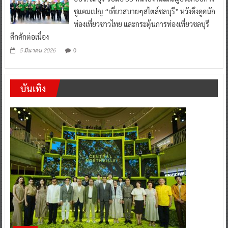
ชูแคมเปญ “เที่ยวสบายๆสไตล์ชลบุรี” หวังดึงดูดนัก
ท่องเที่ยวชาวไทย และกระตุ้นการท่องเที่ยวชลบุรี
คึกคักต่อเนื่อง
0
5 มีนาคม 2026
บันเทิง