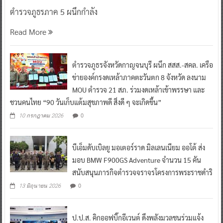
ตำรวจภูธรภาค 5 ผนึกกำลัง
Read More
ตำรวจภูธรจังหวัดกาญจนบุรี ผนึก สสส.-สคล. เครือ
ข่ายองค์กรงดเหล้าภาคตะวันตก 8 จังหวัด ลงนาม
MOU ตำรวจ 21 สภ. ร่วมงดเหล้าเข้าพรรษา และ
ชวนคนไทย “90 วันเก็บแต้มสุขภาพดี สิ่งดี ๆ จะเกิดขึ้น”
0
10 กรกฎาคม 2026
บีเอ็มดับเบิลยู มอเตอร์ราด มิลเลนเนียม ออโต้ ส่ง
มอบ BMW F900GS Adventure จำนวน 15 คัน
สนับสนุนภารกิจตำรวจจราจรโครงการพระราชดำริ
0
13 มิถุนายน 2026
ป.ป.ส. คิกออฟบิ๊กอีเวนต์ ดึงพลังมวลชนร่วมแจ้ง