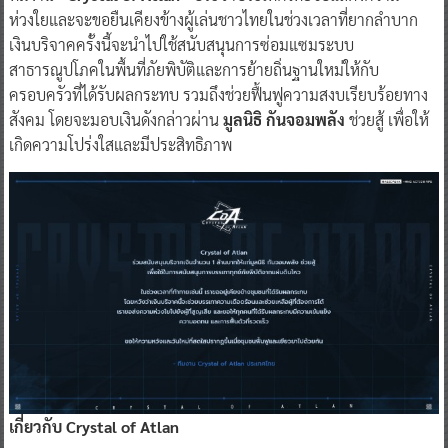
ห่วงใยและจะขอยืนเคียงข้างผู้เล่นชาวไทยในช่วงเวลาที่ยากลำบาก
เงินบริจาคครั้งนี้จะนำไปใช้สนับสนุนการซ่อมแซมระบบ
สาธารณูปโภคในพื้นที่ภัยพิบัติและการย้ายถิ่นฐานใหม่ให้กับ
ครอบครัวที่ได้รับผลกระทบ รวมถึงช่วยฟื้นฟูความสงบเรียบร้อยทาง
สังคม โดยจะมอบเงินดังกล่าวผ่าน
มูลนิธิ กันจอมพลัง
ช่วยสู้ เพื่อให้
เกิดความโปร่งใสและมีประสิทธิภาพ
เกี่ยวกับ Crystal of Atlan