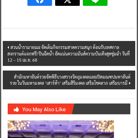
Post
สวนน้ำรามายณะ จัดเต็มกิจกรรมสาดความสนุก ต้อนรับเทศกาล
สงกรานต์แจกฟรี! ปืนฉีดน้ำ อัดแน่นความมันส์ความบันเทิงสุดชุ่มฉ่ำ วันที่
navigation
12 – 15 เม.ย. 68
สำนักมหายันต์รวยจัดพิธีบวงสรวงวัตถุมงคลและเปิดมณฑปมหายันต์
รวย ในวันมหามงคล ‘เสาร์ห้า’ เสริมสิริมงคล เสริมโชคลาภ เสริมบารมี
You May Also Like