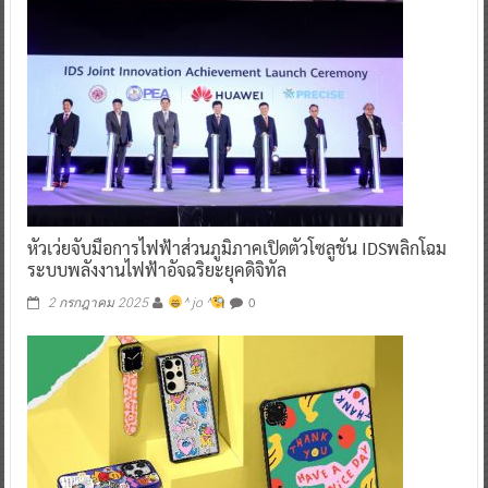
หัวเว่ยจับมือการไฟฟ้าส่วนภูมิภาคเปิดตัวโซลูชัน IDSพลิกโฉม
ระบบพลังงานไฟฟ้าอัจฉริยะยุคดิจิทัล
0
2 กรกฎาคม 2025
^ jo ^