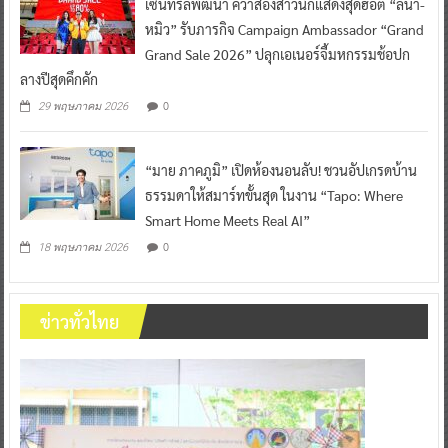
เซ็นทรัลพัฒนา คว้าสองสาวนักแสดงสุดฮอต “ลีน่า-
หมิว” รับภารกิจ Campaign Ambassador “Grand
Grand Sale 2026” ปลุกเอเนอร์จี้มหกรรมช้อปก
ลางปีสุดคึกคัก
0
29 พฤษภาคม 2026
“มาย ภาคภูมิ” เปิดห้องนอนลับ! ชวนอัปเกรดบ้าน
ธรรมดาให้สมาร์ทขั้นสุด ในงาน “Tapo: Where
Smart Home Meets Real AI”
0
18 พฤษภาคม 2026
ข่าวทั่วไทย