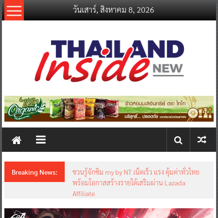
Skip
วันเสาร์, สิงหาคม 8, 2026
to
content
thailandinsidenew.com
Thailand
Inside
New
Breaking News:
ชวนรู้จักซิม my by NT เน็ตเร็ว แรง คุ้มค่าทั่วไทย
พร้อมโอกาสสร้างรายได้เสริมผ่าน Lazada
Affiliate