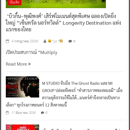
บันเทิง
‘บิวกิ้น–พุฒิพงศ์’ เสิร์ฟโมเมนต์สุดพิเศษ ฉลองเปิดยิ่ง
ใหญ่ “เซ็นทรัล นอร์ทวิลล์” Longevity Destination แห่ง
แรกของไทย
0
4 กรกฎาคม 2026
^ jo ^
เปิดประสบการณ์ “Multiply
Read More
M STUDIO จับมือ The Ghost Radio และ MI
GROUP ปล่อยทีเซอร์ “คำสารภาพของหมอผี” เมื่อ
ความยุติธรรมใช้ไม่ได้…มนตร์ดำจึงกลายเป็นทาง
เลือก” ทุกโรงภาพยนตร์ 12 สิงหาคมนี้
0
17 มิถุนายน 2026