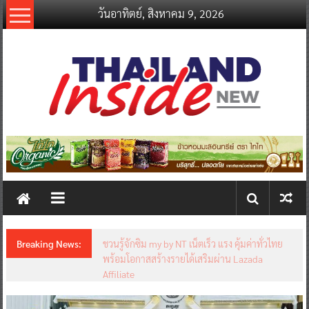
Skip
วันอาทิตย์, สิงหาคม 9, 2026
to
content
thailandinsidenew.com
Thailand
Inside
New
Breaking News:
ชวนรู้จักซิม my by NT เน็ตเร็ว แรง คุ้มค่าทั่วไทย
พร้อมโอกาสสร้างรายได้เสริมผ่าน Lazada
Affiliate