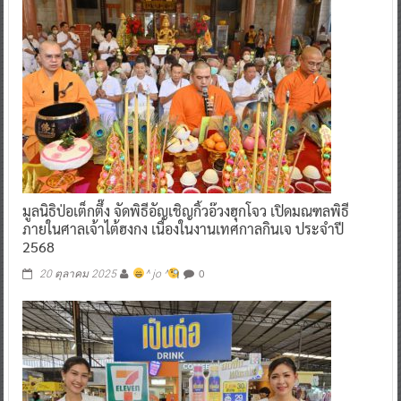
มูลนิธิป่อเต็กตึ๊ง จัดพิธีอัญเชิญกิ้วอ๊วงฮุกโจว เปิดมณฑลพิธี
ภายในศาลเจ้าไต้ฮงกง เนื่องในงานเทศกาลกินเจ ประจำปี
2568
0
20 ตุลาคม 2025
^ jo ^