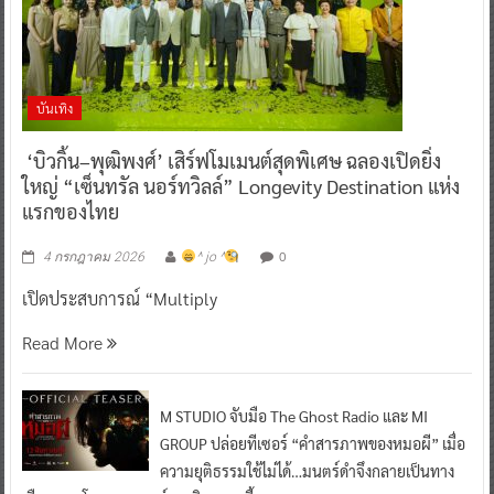
บันเทิง
‘บิวกิ้น–พุฒิพงศ์’ เสิร์ฟโมเมนต์สุดพิเศษ ฉลองเปิดยิ่ง
ใหญ่ “เซ็นทรัล นอร์ทวิลล์” Longevity Destination แห่ง
แรกของไทย
0
4 กรกฎาคม 2026
^ jo ^
เปิดประสบการณ์ “Multiply
Read More
M STUDIO จับมือ The Ghost Radio และ MI
GROUP ปล่อยทีเซอร์ “คำสารภาพของหมอผี” เมื่อ
ความยุติธรรมใช้ไม่ได้…มนตร์ดำจึงกลายเป็นทาง