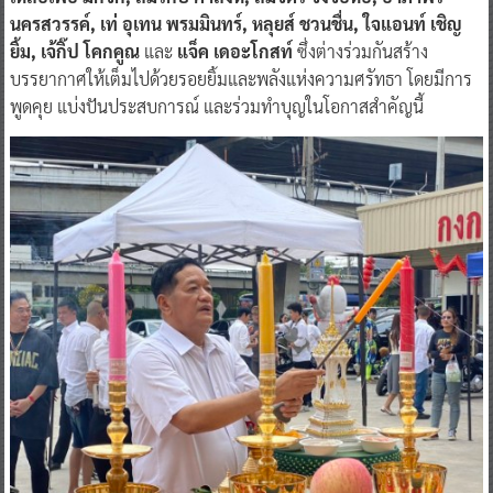
นครสวรรค์, เท่ อุเทน พรมมินทร์, หลุยส์ ชวนชื่น, ใจแอนท์ เชิญ
ยิ้ม, เจ้กิ๊ป โคกคูณ
และ
แจ็ค เดอะโกสท์
ซึ่งต่างร่วมกันสร้าง
บรรยากาศให้เต็มไปด้วยรอยยิ้มและพลังแห่งความศรัทธา โดยมีการ
พูดคุย แบ่งปันประสบการณ์ และร่วมทำบุญในโอกาสสำคัญนี้