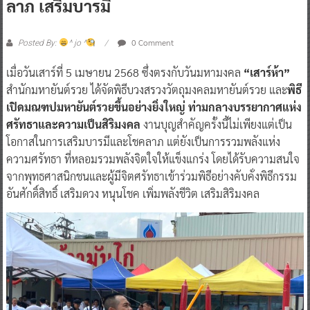
ลาภ เสริมบารมี
0 Comment
Posted By:
^ jo ^
เมื่อวันเสาร์ที่ 5 เมษายน 2568 ซึ่งตรงกับวันมหามงคล
“เสาร์ห้า”
สำนักมหายันต์รวย ได้จัดพิธีบวงสรวงวัตถุมงคลมหายันต์รวย และ
พิธี
เปิดมณฑปมหายันต์รวยขึ้นอย่างยิ่งใหญ่ ท่ามกลางบรรยากาศแห่ง
ศรัทธาและความเป็นสิริมงคล
งานบุญสำคัญครั้งนี้ไม่เพียงแต่เป็น
โอกาสในการเสริมบารมีและโชคลาภ แต่ยังเป็นการรวมพลังแห่ง
ความศรัทธา ที่หลอมรวมพลังจิตใจให้แข็งแกร่ง โดยได้รับความสนใจ
จากพุทธศาสนิกชนและผู้มีจิตศรัทธาเข้าร่วมพิธีอย่างคับคั่งพิธีกรรม
อันศักดิ์สิทธิ์ เสริมดวง หนุนโชค เพิ่มพลังชีวิต เสริมสิริมงคล