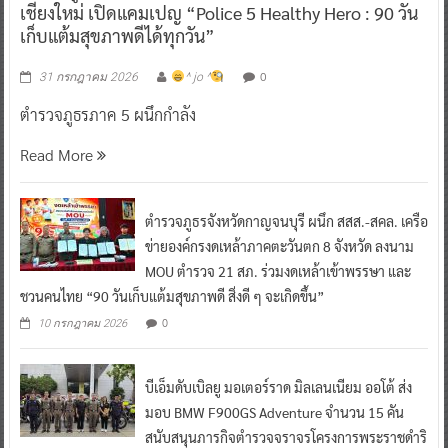
เชียงใหม่ เปิดแคมเปญ “Police 5 Healthy Hero : 90 วัน
เก็บแต้มสุขภาพดีได้ทุกวัน”
0
31 กรกฎาคม 2026
^ jo ^
ตำรวจภูธรภาค 5 ผนึกกำลัง
Read More
ตำรวจภูธรจังหวัดกาญจนบุรี ผนึก สสส.-สคล. เครือ
ข่ายองค์กรงดเหล้าภาคตะวันตก 8 จังหวัด ลงนาม
MOU ตำรวจ 21 สภ. ร่วมงดเหล้าเข้าพรรษา และ
ชวนคนไทย “90 วันเก็บแต้มสุขภาพดี สิ่งดี ๆ จะเกิดขึ้น”
0
10 กรกฎาคม 2026
บีเอ็มดับเบิลยู มอเตอร์ราด มิลเลนเนียม ออโต้ ส่ง
มอบ BMW F900GS Adventure จำนวน 15 คัน
สนับสนุนภารกิจตำรวจจราจรโครงการพระราชดำริ