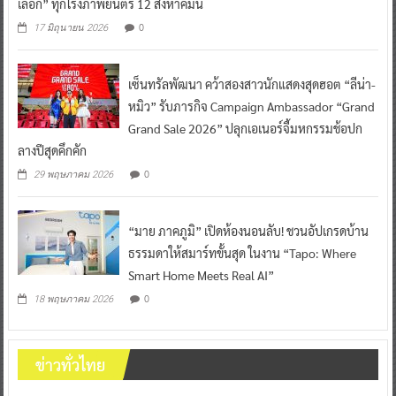
เลือก” ทุกโรงภาพยนตร์ 12 สิงหาคมนี้
0
17 มิถุนายน 2026
เซ็นทรัลพัฒนา คว้าสองสาวนักแสดงสุดฮอต “ลีน่า-
หมิว” รับภารกิจ Campaign Ambassador “Grand
Grand Sale 2026” ปลุกเอเนอร์จี้มหกรรมช้อปก
ลางปีสุดคึกคัก
0
29 พฤษภาคม 2026
“มาย ภาคภูมิ” เปิดห้องนอนลับ! ชวนอัปเกรดบ้าน
ธรรมดาให้สมาร์ทขั้นสุด ในงาน “Tapo: Where
Smart Home Meets Real AI”
0
18 พฤษภาคม 2026
ข่าวทั่วไทย