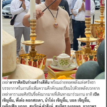
เหล่า
ดาราศิลปินร่วมสร้างสีสัน
พร้อมถ่ายทอดพลังแห่งศรัทธา
บรรยากาศในงานยิ่งเพิ่มความคึกคักและเปี่ยมไปด้วยพลังบวกจาก
เหล่าดาราและศิลปินชื่อดังมากมายที่เดินทางมาร่วมงาน อาทิ
เป็ด
เชิญยิ้ม, พี่เด๋อ ดอกสะเดา, น้าโย่ง เชิญยิ้ม, บอล เชิญยิ้ม,
เหลือเฟือ มกจก, สมรักษ์ คำสิงห์, สมจิตร จงจอหอ, อาภาพร