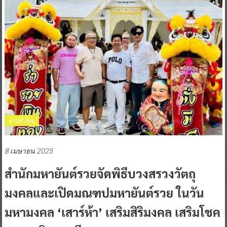
ข่าวทั่วไทย
8 เมษายน 2025
สำนักมหายันต์รวยจัดพิธีบวงสรวงวัตถุ
มงคลและเปิดมณฑปมหายันต์รวย ในวัน
มหามงคล ‘เสาร์ห้า’ เสริมสิริมงคล เสริมโชค