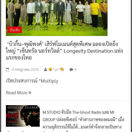
บันเทิง
‘บิวกิ้น–พุฒิพงศ์’ เสิร์ฟโมเมนต์สุดพิเศษ ฉลองเปิดยิ่ง
ใหญ่ “เซ็นทรัล นอร์ทวิลล์” Longevity Destination แห่ง
แรกของไทย
0
4 กรกฎาคม 2026
^ jo ^
เปิดประสบการณ์ “Multiply
Read More
M STUDIO จับมือ The Ghost Radio และ MI
GROUP ปล่อยทีเซอร์ “คำสารภาพของหมอผี” เมื่อ
ความยุติธรรมใช้ไม่ได้…มนตร์ดำจึงกลายเป็นทาง