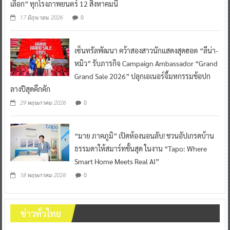
เลือก” ทุกโรงภาพยนตร์ 12 สิงหาคมนี้
0
17 มิถุนายน 2026
เซ็นทรัลพัฒนา คว้าสองสาวนักแสดงสุดฮอต “ลีน่า-
หมิว” รับภารกิจ Campaign Ambassador “Grand
Grand Sale 2026” ปลุกเอเนอร์จี้มหกรรมช้อปก
ลางปีสุดคึกคัก
0
29 พฤษภาคม 2026
“มาย ภาคภูมิ” เปิดห้องนอนลับ! ชวนอัปเกรดบ้าน
ธรรมดาให้สมาร์ทขั้นสุด ในงาน “Tapo: Where
Smart Home Meets Real AI”
0
18 พฤษภาคม 2026
ข่าวทั่วไทย