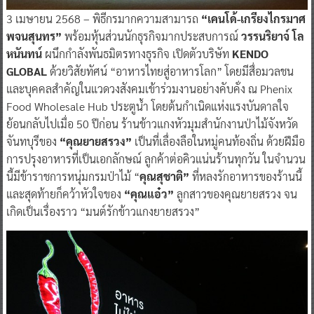
3​ เมษายน​ 2568​ – พิธีกรมากความสามารถ
​ “เคนโด้​-เกรียงไกรมาศ​
พจนสุนทร”​
พร้อมหุ้นส่วนนักธุรกิจมากประสบการณ์
วรรนริยาจ์ โล
หนันทน์
ผนึกกำลังพันธมิตรทางธุรกิจ เปิดตัวบริษัท​
KENDO
GLOBAL
ด้วยวิสัยทัศน์​ “อาหารไทยสู่อาหารโลก​” โดยมีสื่อมวลชน
และบุคคลสำคัญในแวดวงสังคมเข้าร่วมงานอย่างคับคั่ง ณ​ Phenix​
Food​ Wholesale​ Hub ประตูน้ำ​ โดยต้นกำเนิดแห่งแรงบันดาลใจ
ย้อนกลับไปเมื่อ 50 ปีก่อน ร้านข้าวแกงหัวมุมสำนักงานป่าไม้จังหวัด
จันทบุรีของ
“คุณยายสรวง”
เป็นที่เลื่องลือในหมู่คนท้องถิ่น ด้วยฝีมือ
การปรุงอาหารที่เป็นเอกลักษณ์ ลูกค้าต่อคิวแน่นร้านทุกวัน ในจำนวน
นี้มีข้าราชการหนุ่มกรมป่าไม้ “
คุณสุชาติ”
ที่หลงรักอาหารของร้านนี้
และสุดท้ายก็คว้าหัวใจของ
“คุณแอ๋ว”
ลูกสาวของคุณยายสรวง จน
เกิดเป็นเรื่องราว “มนต์รักข้าวแกงยายสรวง”