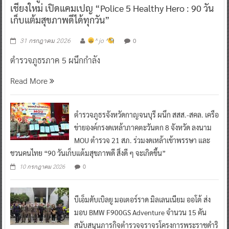
เชียงใหม่ เปิดแคมเปญ “Police 5 Healthy Hero : 90 วัน
เก็บแต้มสุขภาพดีได้ทุกวัน”
0
31 กรกฎาคม 2026
^ jo ^
ตำรวจภูธรภาค 5 ผนึกกำลัง
Read More
ตำรวจภูธรจังหวัดกาญจนบุรี ผนึก สสส.-สคล. เครือ
ข่ายองค์กรงดเหล้าภาคตะวันตก 8 จังหวัด ลงนาม
MOU ตำรวจ 21 สภ. ร่วมงดเหล้าเข้าพรรษา และ
ชวนคนไทย “90 วันเก็บแต้มสุขภาพดี สิ่งดี ๆ จะเกิดขึ้น”
0
10 กรกฎาคม 2026
บีเอ็มดับเบิลยู มอเตอร์ราด มิลเลนเนียม ออโต้ ส่ง
มอบ BMW F900GS Adventure จำนวน 15 คัน
สนับสนุนภารกิจตำรวจจราจรโครงการพระราชดำริ