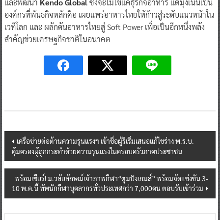
และพัฒนา
Kendo Global
ซึ่งจะไม่ใช่แค่ธุรกิจอาหาร แต่มุ่งเน้นเป็น
องค์กรที่พันธกิจหลักคือ เผยแพร่อาหารไทยให้ก้าวสู่ระดับแนวหน้าใน
เวทีโลก และ ผลักดันอาหารไทยสู่ Soft Power เพื่อเป็นอีกหนึ่งพลัง
สำคัญช่วยเศรษฐกิจชาติในอนาคต
Post
เครือข่ายต่อต้านความรุนแรงฯ เข้าชื่อผู้ริเริ่มเสนอแก้ไขร่าง พ.ร.บ.
คุ้มครองผู้ถูกกระทำด้วยความรุนแรงในครอบครัวภาคประชาชน
navigation
พร้อมเชียร์! ม.วลัยลักษณ์เจ้าภาพกีฬา“ตุมปังเกมส์” พร้อมจัดแข่งขัน 3-
10 พ.ค.นี้ ทัพนักกีฬาบุคลากรทั่วประเทศกว่า 7,000คน ตอบรับเข้าร่วม