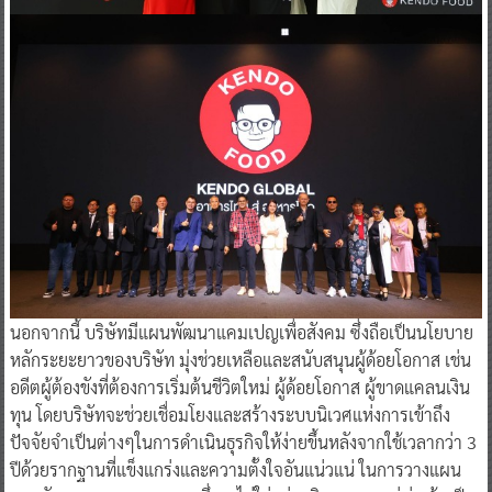
นอกจากนี้ บริษัทมีแผนพัฒนาแคมเปญเพื่อสังคม ซึ่งถือเป็นนโยบาย
หลักระยะยาวของบริษัท มุ่งช่วยเหลือและสนับสนุนผู้ด้อยโอกาส เช่น
อดีตผู้ต้องขังที่ต้องการเริ่มต้นชีวิตใหม่ ผู้ด้อยโอกาส ผู้ขาดแคลนเงิน
ทุน โดยบริษัทจะช่วยเชื่อมโยงและสร้างระบบนิเวศแห่งการเข้าถึง
ปัจจัยจำเป็นต่างๆในการดำเนินธุรกิจให้ง่ายขึ้นหลังจากใช้เวลากว่า 3
ปีด้วยรากฐานที่แข็งแกร่งและความตั้งใจอันแน่วแน่ ในการวางแผน