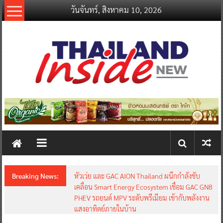
Skip
วันจันทร์, สิงหาคม 10, 2026
to
content
thailandinsidenew.com
Thailand
Inside
New
Breaking News:
หัวเว่ย และ GAC AION Thailand ผนึกกำลังขับ
เคลื่อน Smart Energy Ecosystem เชื่อม GAC GN8
PHEV รถยนต์ MPV ระดับพรีเมียม เข้ากับพลังงาน
แสงอาทิตย์ภายในบ้าน