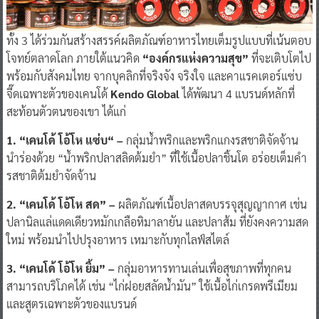
ทั้ง 3 ได้ร่วมกันสร้างสรรค์ผลิตภัณฑ์อาหารไทยเต็มรูปแบบที่เน้นตอบ
โจทย์ตลาดโลก ภายใต้แนวคิด
“องค์กรแห่งความสุข”
ที่จะเติบโตไป
พร้อมกับสังคมไทย จากบุคลิกที่จริงจัง จริงใจ และคาแรคเตอร์แซ่บ
จี๊ดเฉพาะตัวของเคนโด้
Kendo Global
ได้พัฒนา 4 แบรนด์หลักที่
สะท้อนตัวตนของเขา ได้แก่
1. “เคนโด้ โอ้โห แซ่บ“ –
กลุ่มน้ำพริกและพริกแกงรสชาติจัดจ้าน
นำร่องด้วย “น้ำพริกปลาสลิดต้มยำ” ที่ใช้เนื้อปลาชิ้นโต อร่อยเต็มคำ
รสชาติต้มยำจัดจ้าน
2. “เคนโด้ โอ้โห สด” –
ผลิตภัณฑ์เนื้อปลาสดบรรจุสุญญากาศ เช่น
ปลานิลแล่แดดเดียวหมักเกลือหิมาลายัน และปลาส้ม ที่ยังคงความสด
ใหม่ พร้อมนำไปปรุงอาหาร เหมาะกับทุกไลฟ์สไตล์
3. “เคนโด้ โอ้โห ยิ้ม” –
กลุ่มอาหารทานเล่นเพื่อสุขภาพที่ทุกคน
สามารถบริโภคได้ เช่น “ไก่ฝอยสลัดน้ำมัน” ใช้เนื้อไก่เกรดพรีเมียม
และสูตรเฉพาะตัวของแบรนด์