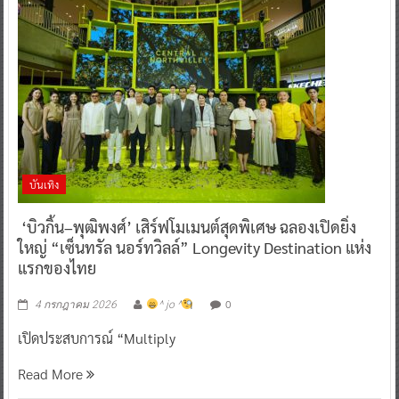
บันเทิง
‘บิวกิ้น–พุฒิพงศ์’ เสิร์ฟโมเมนต์สุดพิเศษ ฉลองเปิดยิ่ง
ใหญ่ “เซ็นทรัล นอร์ทวิลล์” Longevity Destination แห่ง
แรกของไทย
0
4 กรกฎาคม 2026
^ jo ^
เปิดประสบการณ์ “Multiply
Read More
M STUDIO จับมือ The Ghost Radio และ MI