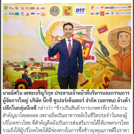
นายอัศวิน เตชะเจริญวิกุล ประธานเจ้าหน้าที่บริหารและกรรมการ
ผู้จัดการใหญ่ บริษัท บิ๊กซี ซูเปอร์เซ็นเตอร์ จำกัด (มหาชน) ห้างค้า
ปลีกในกลุ่มบีเจซี
กล่าวว่า “ข้าวเป็นสินค้าการเกษตรที่เราให้ความ
สำคัญมาโดยตลอด เพราะถือเป็นอาหารหลักในชีวิตประจำวันของผู้
บริโภคชาวไทย ที่สำคัญคือยังเป็นการส่งเสริมรายได้ให้เกษตรกรไทย
รวมถึงให้ผู้บริโภคไทยได้มีช่องทางในการซื้อข้าวถุงคุณภาพดีในราคา
ประหยัด ในปี 2568 นี้บิ๊กซีจัดกิจกรรม “ข้าวถุงร่วมใจ ประหยัดทั่ว
ไทยที่บิ๊กซี” เป็นครั้งที่ 17 อย่างต่อเนื่องมาทุกปี ภายใต้แนวคิด “บิ๊กซี