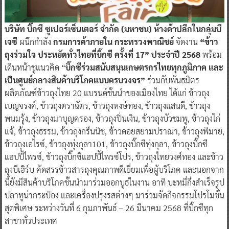
บริษัท บิ๊กซี ซูเปอร์เซ็นเตอร์ จำกัด (มหาชน) ห้างค้าปลีกในกลุ่มบี
เจซี
ผนึกกำลัง
กรมการค้าภายใน กระทรวงพาณิชย์
จัดงาน
“ข้าว
ถุงร่วมใจ ประหยัดทั่วไทยที่บิ๊กซี ครั้งที่ 17” ประจำปี 2568
พร้อม
เดินหน้าชูแนวคิด “
บิ๊กซีร่วมสนับสนุนเกษตรกรไทยทุกภูมิภาค และ
เป็นศูนย์กลางสินค้าบริโภคแบบครบวงจร”
ร่วมกับพันธมิตร
ผลิตภัณฑ์ข้าวถุงไทย 20 แบรนด์ชั้นนำของเมืองไทย ได้แก่ ข้าวถุง
เบญจรงค์, ข้าวถุงตราฉัตร, ข้าวถุงหงษ์ทอง, ข้าวถุงแสนดี, ข้าวถุง
พนมรุ้ง, ข้าวถุงมาบุญครอง, ข้าวถุงปิ่นเงิน, ข้าวถุงบัวชมพู, ข้าวถุงไก่
แจ้, ข้าวถุงธรรม, ข้าวถุงกรีนนิช, ข้าวดอยสยามปราณา, ข้าวถุงพิมาย,
ข้าวถุงเอไรซ์, ข้าวถุงทุ่งกุลา101, ข้าวถุงบิ๊กซีทุ่งกุลา, ข้าวถุงบิ๊กซี
แฮปปี้ไพรซ์, ข้าวถุงบิ๊กซีแฮปปี้ไพรซ์โปร, ข้าวถุงไทยวงศ์ทอง และข้าว
ถุงบีเฮิร์บ คัดสรรข้าวสารถุงคุณภาพดีเยี่ยมเพื่อผู้บริโภค และนอกจาก
นี้ยังมีสินค้าบริโภคชั้นนำมาร่วมออกบูธในงาน อาทิ บะหมี่กึ่งสำเร็จรูป
ปลาทูน่ากระป๋อง และเครื่องปรุงรสต่างๆ มาร่วมจัดกิจกรรมโปรโมชั่น
สุดพิเศษ ระหว่างวันที่ 6 กุมภาพันธ์ – 26 มีนาคม 2568 ที่บิ๊กซีทุก
สาขาทั่วประเทศ