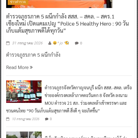
ตำรวจภูธรภาค 5 ผนึกกำลัง สสส. – สคล. – สคร.1
เชียงใหม่ เปิดแคมเปญ “Police 5 Healthy Hero : 90 วัน
เก็บแต้มสุขภาพดีได้ทุกวัน”
0
31 กรกฎาคม 2026
^ jo ^
ตำรวจภูธรภาค 5 ผนึกกำลัง
Read More
ตำรวจภูธรจังหวัดกาญจนบุรี ผนึก สสส.-สคล. เครือ
ข่ายองค์กรงดเหล้าภาคตะวันตก 8 จังหวัด ลงนาม
MOU ตำรวจ 21 สภ. ร่วมงดเหล้าเข้าพรรษา และ
ชวนคนไทย “90 วันเก็บแต้มสุขภาพดี สิ่งดี ๆ จะเกิดขึ้น”
0
10 กรกฎาคม 2026
บีเอ็มดับเบิลยู มอเตอร์ราด มิลเลนเนียม ออโต้ ส่ง
มอบ BMW F900GS Adventure จำนวน 15 คัน