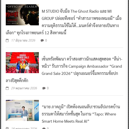
GROUP ปล่อยทีเซอร์ “คำสารภาพของหมอผี” เมื่อ
ความยุติธรรมใช้ไม่ได้…มนตร์ดำจึงกลายเป็นทาง
เลือก” ทุกโรงภาพยนตร์ 12 สิงหาคมนี้
0
17 มิถุนายน 2026
เซ็นทรัลพัฒนา คว้าสองสาวนักแสดงสุดฮอต “ลีน่า-
หมิว” รับภารกิจ Campaign Ambassador “Grand
Grand Sale 2026” ปลุกเอเนอร์จี้มหกรรมช้อปก
ลางปีสุดคึกคัก
0
29 พฤษภาคม 2026
“มาย ภาคภูมิ” เปิดห้องนอนลับ! ชวนอัปเกรดบ้าน
ธรรมดาให้สมาร์ทขั้นสุด ในงาน “Tapo: Where
Smart Home Meets Real AI”
0
18 พฤษภาคม 2026