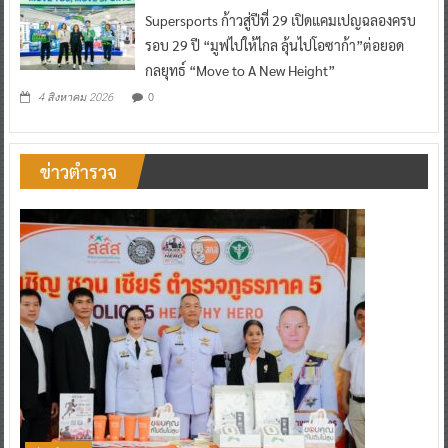
รอบ 29 ปี “มูฟไปให้ไกล ลุ้นไปโอซาก้า”ต่อยอด
กลยุทธ์ “Move to A New Height”
0
4 สิงหาคม 2026
ข่าวตำรวจ
ข่าวตำรวจ