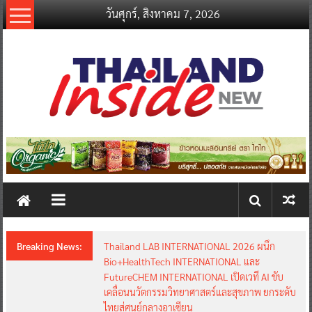
Skip
วันศุกร์, สิงหาคม 7, 2026
to
content
thailandinsidenew.com
Thailand
Inside
New
Breaking News:
อินฟอร์มา มาร์เก็ตส์ ผนึกเครือข่ายธุรกิจท่องเที่ยว-
บริการ จัด Food & Hospitality Thailand 2026
เชื่อม 4 งานใหญ่ สร้างโอกาสธุรกิจครบวงจร