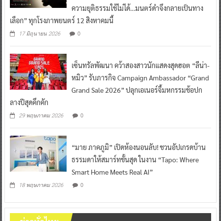
ความยุติธรรมใช้ไม่ได้…มนตร์ดำจึงกลายเป็นทาง
เลือก” ทุกโรงภาพยนตร์ 12 สิงหาคมนี้
0
17 มิถุนายน 2026
เซ็นทรัลพัฒนา คว้าสองสาวนักแสดงสุดฮอต “ลีน่า-
หมิว” รับภารกิจ Campaign Ambassador “Grand
Grand Sale 2026” ปลุกเอเนอร์จี้มหกรรมช้อปก
ลางปีสุดคึกคัก
0
29 พฤษภาคม 2026
“มาย ภาคภูมิ” เปิดห้องนอนลับ! ชวนอัปเกรดบ้าน
ธรรมดาให้สมาร์ทขั้นสุด ในงาน “Tapo: Where
Smart Home Meets Real AI”
0
18 พฤษภาคม 2026