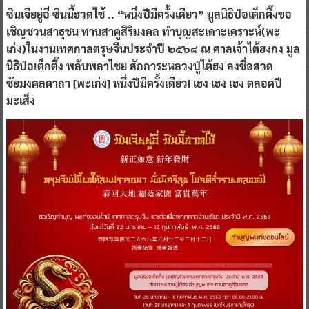
ซินเจียยู่อี่ ซินนี้ฮวดไช้ .. “หนึ่งปีมีครั้งเดียว” มูลนิธิป่อเต็กตึ๊งขอ
เชิญชวนสาธุชน ทานสาคูสิริมงคล ทำบุญสะเดาะเคราะห์(พะ
เก่ง)ในงานเทศกาลตรุษจีนประจำปี ๒๕๖๘ ณ ศาลเจ้าไต้ฮงกง มูล
นิธิป่อเต็กตึ๊ง พลับพลาไชย สักการะหลวงปู่ไต้ฮง ลงชื่อสวด
ชัยมงคลคาถา [พะเก่ง] หนึ่งปีมีครั้งเดียว! เฮง เฮง เฮง ตลอดปี
มะเส็ง