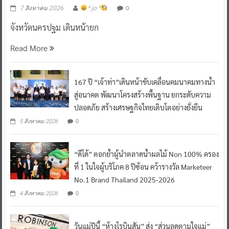
0
7 สิงหาคม 2026
^ jo ^
จังหวัดนครปฐม เดินหน้ายก
Read More
167 ปี “เจ้าท่า”เดินหน้าขับเคลื่อนคมนาคมทางน้ำ
สู่อนาคต พัฒนาโครงสร้างพื้นฐาน ยกระดับความ
ปลอดภัย สร้างเศรษฐกิจไทยเติบโตอย่างยั่งยืน
0
5 สิงหาคม 2026
“ดีโด้” ตอกย้ำผู้นำตลาดน้ำผลไม้ Non 100% ครอง
ที่ 1 ในใจผู้บริโภค 8 ปีซ้อน คว้ารางวัล Marketeer
No.1 Brand Thailand 2025-2026
0
4 สิงหาคม 2026
วันแม่ปีนี้ “ห้างโรบินสัน” ส่ง “ส่วนลดตามใจแม่”