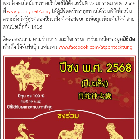
พะเก่งออนไลน์ผ่านทางเว็บไซต์ได้ตั้งแต่วันที่ 22 มกราคม พ.ศ. 2568
ที่
www.pttfny.net/cnny
ให้ผู้มีจิตศรัทธาทุกท่านได้ร่วมพิธีเพื่อสริม
ความมั่งมีศรีสุขตลอดปีมะเส็ง ติดต่อสอบถามข้อมูลเพิ่มเติมได้ที่ สาย
ด่วนป่อเต็กตึ๊ง 1418
ติดต่อสอบถาม ตามข่าวสาร และกิจกรรมการช่วยเหลือของ
มูลนิธิป่อ
เต็กตึ๊ง
ได้ที่เฟซบุ๊ก แฟนเพจ
www.facebook.com/atpohtecktung