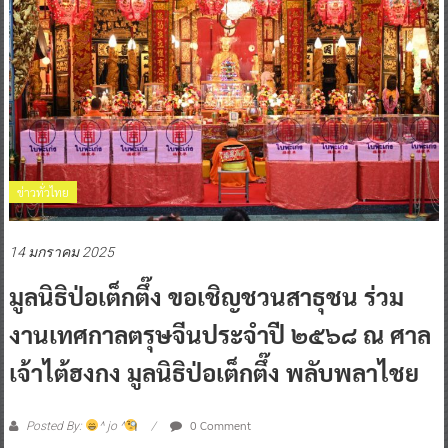
ข่าวทั่วไทย
14 มกราคม 2025
มูลนิธิป่อเต็กตึ๊ง ขอเชิญชวนสาธุชน ร่วม
งานเทศกาลตรุษจีนประจำปี ๒๕๖๘ ณ ศาล
เจ้าไต้ฮงกง มูลนิธิป่อเต็กตึ๊ง พลับพลาไชย
0 Comment
Posted By:
^ jo ^