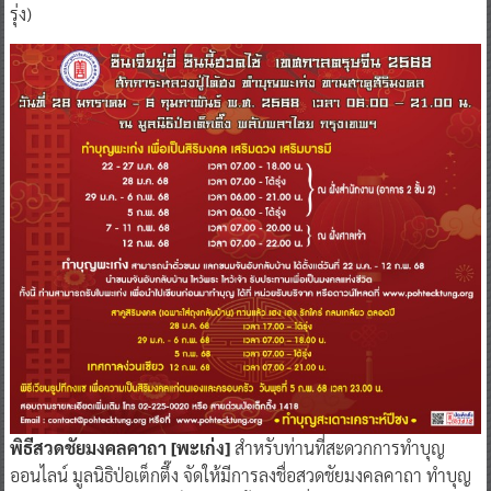
รุ่ง)
พิธีสวดชัยมงคลคาถา [พะเก่ง]
สำหรับท่านที่สะดวกการทำบุญ
ออนไลน์ มูลนิธิป่อเต็กตึ๊ง จัดให้มีการลงชื่อสวดชัยมงคลคาถา ทำบุญ