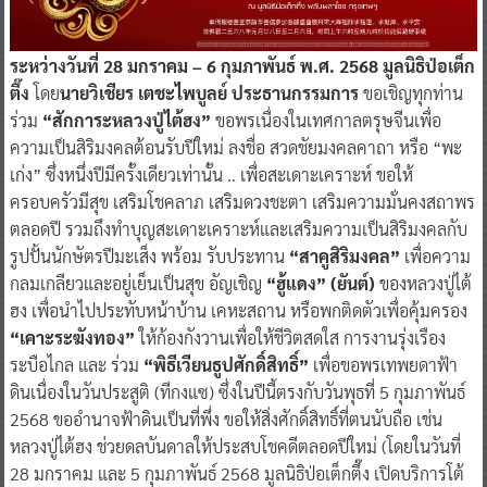
ระหว่างวันที่ 28 มกราคม – 6 กุมภาพันธ์ พ.ศ. 2568 มูลนิธิป่อเต็ก
ตึ๊ง
โดย
นายวิเชียร เตชะไพบูลย์ ประธานกรรมการ
ขอเชิญทุกท่าน
ร่วม
“สักการะหลวงปู่ไต้ฮง”
ขอพรเนื่องในเทศกาลตรุษจีนเพื่อ
ความเป็นสิริมงคลต้อนรับปีใหม่ ลงชื่อ สวดชัยมงคลคาถา หรือ “พะ
เก่ง” ซึ่งหนึ่งปีมีครั้งเดียวเท่านั้น .. เพื่อสะเดาะเคราะห์ ขอให้
ครอบครัวมีสุข เสริมโชคลาภ เสริมดวงชะตา เสริมความมั่นคงสถาพร
ตลอดปี รวมถึงทำบุญสะเดาะเคราะห์และเสริมความเป็นสิริมงคลกับ
รูปปั้นนักษัตรปีมะเส็ง พร้อม รับประทาน
“สาคูสิริมงคล”
เพื่อความ
กลมเกลียวและอยู่เย็นเป็นสุข อัญเชิญ
“ฮู้แดง” (ยันต์)
ของหลวงปู่ไต้
ฮง เพื่อนำไปประทับหน้าบ้าน เคหะสถาน หรือพกติดตัวเพื่อคุ้มครอง
“เคาะระฆังทอง”
ให้ก้องกังวานเพื่อให้ชีวิตสดใส การงานรุ่งเรือง
ระบือไกล และ ร่วม
“พิธีเวียนธูปศักดิ์สิทธิ์”
เพื่อขอพรเทพยดาฟ้า
ดินเนื่องในวันประสูติ (ทีกงแซ) ซึ่งในปีนี้ตรงกับวันพุธที่ 5 กุมภาพันธ์
2568 ขออำนาจฟ้าดินเป็นที่พึ่ง ขอให้สิ่งศักดิ์สิทธิ์ที่ตนนับถือ เช่น
หลวงปู่ไต้ฮง ช่วยดลบันดาลให้ประสบโชคดีตลอดปีใหม่ (โดยในวันที่
28 มกราคม และ 5 กุมภาพันธ์ 2568 มูลนิธิป่อเต็กตึ๊ง เปิดบริการโต้