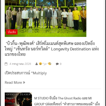
บันเทิง
‘บิวกิ้น–พุฒิพงศ์’ เสิร์ฟโมเมนต์สุดพิเศษ ฉลองเปิดยิ่ง
ใหญ่ “เซ็นทรัล นอร์ทวิลล์” Longevity Destination แห่ง
แรกของไทย
0
4 กรกฎาคม 2026
^ jo ^
เปิดประสบการณ์ “Multiply
Read More
M STUDIO จับมือ The Ghost Radio และ MI
GROUP ปล่อยทีเซอร์ “คำสารภาพของหมอผี” เมื่อ