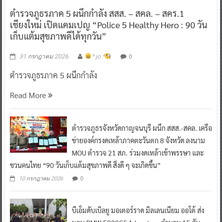
ตำรวจภูธรภาค 5 ผนึกกำลัง สสส. – สคล. – สคร.1
เชียงใหม่ เปิดแคมเปญ “Police 5 Healthy Hero : 90 วัน
เก็บแต้มสุขภาพดีได้ทุกวัน”
0
31 กรกฎาคม 2026
^ jo ^
ตำรวจภูธรภาค 5 ผนึกกำลัง
Read More
ตำรวจภูธรจังหวัดกาญจนบุรี ผนึก สสส.-สคล. เครือ
ข่ายองค์กรงดเหล้าภาคตะวันตก 8 จังหวัด ลงนาม
MOU ตำรวจ 21 สภ. ร่วมงดเหล้าเข้าพรรษา และ
ชวนคนไทย “90 วันเก็บแต้มสุขภาพดี สิ่งดี ๆ จะเกิดขึ้น”
0
10 กรกฎาคม 2026
บีเอ็มดับเบิลยู มอเตอร์ราด มิลเลนเนียม ออโต้ ส่ง