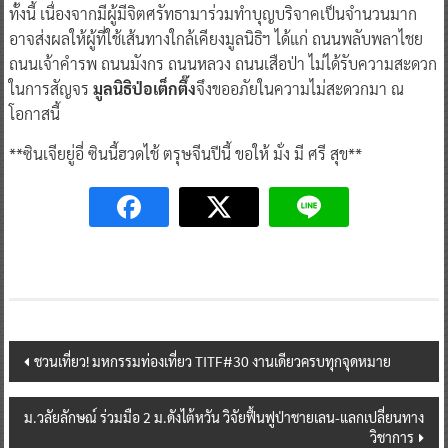
ทั้งนี้ เนื่องจากมีผู้มีจิตศรัทธามาร่วมทำบุญบริจาคเป็นจำนวนมาก
อาจส่งผลให้ผู้ที่ใช้เส้นทางใกล้เคียงมูลนิธิฯ ได้แก่ ถนนพลับพลาไชย
ถนนเจ้าคำรพ ถนนมังกร ถนนหลวง ถนนเสือป่า ไม่ได้รับความสะดวก
ในการสัญจร
มูลนิธิป่อเต็กตึ๊ง
จึงขออภัยในความไม่สะดวกมา ณ
โอกาสนี้
**ซินเจียยู่อี่ ซินนี้ฮวดไช้ ตรุษจีนปีนี้ ขอให้ มั่ง มี ศรี สุข**
Post
ชวนเที่ยว! มหกรรมท่องเที่ยว TITF#30 งานเดียวครบทุกจุดหมาย
navigation
ม.วลัยลักษณ์ ร่วมมือ 2 ม.ดังไต้หวัน วิจัยฟื้นฟูป่าชายเลน-แลกเปลี่ยนทาง
วิชาการ