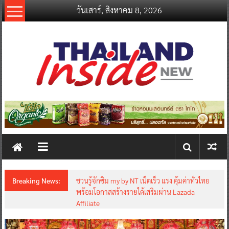
Skip
วันเสาร์, สิงหาคม 8, 2026
to
content
thailandinsidenew.com
Thailand
Inside
New
Breaking News:
ชวนรู้จักซิม my by NT เน็ตเร็ว แรง คุ้มค่าทั่วไทย
พร้อมโอกาสสร้างรายได้เสริมผ่าน Lazada
Affiliate