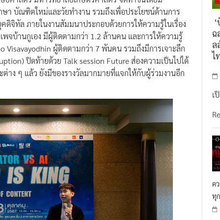
กศึกษา บัณฑิตใหม่และวัยทำงาน รวมถึงเพื่อประโยชน์ด้านการ
‘บ
ยุคดิจิทัล ภายในงานสัมมนาประกอบด้วยการให้ความรู้ในเรื่อง
ฉล
บ้านกูเอง มีผู้ติดตามกว่า 1.2 ล้านคน และการให้ความรู้
ลล
o Visavayodhin ผู้ติดตามกว่า 7 พันคน รวมถึงมีการเจาะลึก
ไ
uption) ปิดท้ายด้วย Talk session Future ส่องความเป็นไปได้
าง ๆ แล้ว ยังมีของรางวัลมากมายที่แจกให้กับผู้ร่วมงานอีก
เป
R
คว
ทุ