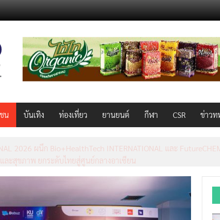
วชน
บันเทิง
ท่องเที่ยว
ยานยนต์
กีฬา
CSR
ข่าวท
AL 2026 ผนึก Bio+HealthTech INTERNATIONAL และ FutureCHEM 
และสุขภาพ ยกระดับไทยสู่ศูนย์กลางอาเซียน