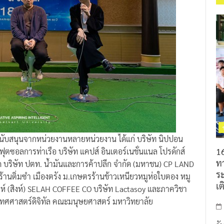
รสนับสนุนจากหน่วยงานหลายหน่วยงาน ได้แก่ บริษัท นิปปอน
16
ุตซอลการท่าเรือ บริษัท แคปส์ อินเตอร์เนชั่นแนล โปรดักส์
ท
ัด บริษัท ปตท. น้ำมันและการค้าปลีก จำกัด (มหาชน) CP LAND
ร
้านติ่มซำ เมืองตรัง ม.เกษตรร้านข้าวเหนียวหมูห่อใบตอง หมู
เต
่มสิงห์ (สิงห์) SELAH COFFEE CO บริษัท Lactasoy และภาควิชา
ทศศาสตร์ดิจิทัล คณะมนุษยศาสตร์ มหาวิทยาลัย