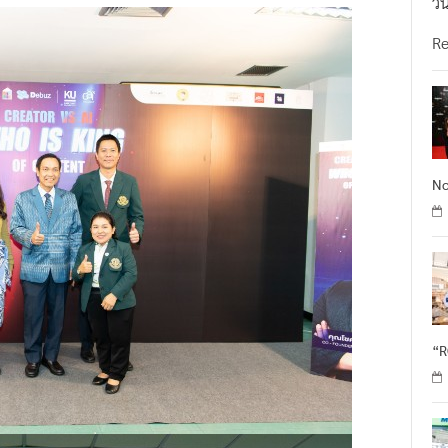
วั
R
No
“