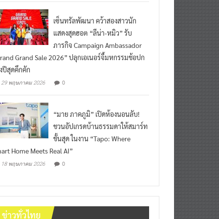
เซ็นทรัลพัฒนา คว้าสองสาวนัก
แสดงสุดฮอต “ลีน่า-หมิว” รับ
ภารกิจ Campaign Ambassador
rand Grand Sale 2026” ปลุกเอเนอร์จี้มหกรรมช้อปก
งปีสุดคึกคัก
0
29 พฤษภาคม 2026
“มาย ภาคภูมิ” เปิดห้องนอนลับ!
ชวนอัปเกรดบ้านธรรมดาให้สมาร์ท
ขั้นสุด ในงาน “Tapo: Where
art Home Meets Real AI”
0
18 พฤษภาคม 2026
ข่าวทั่วไทย