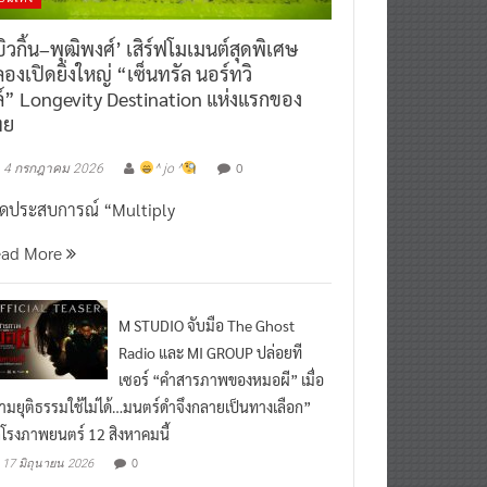
ิวกิ้น–พุฒิพงศ์’ เสิร์ฟโมเมนต์สุดพิเศษ
องเปิดยิ่งใหญ่ “เซ็นทรัล นอร์ทวิ
์” Longevity Destination แห่งแรกของ
ทย
0
4 กรกฎาคม 2026
^ jo ^
ิดประสบการณ์ “Multiply
ead More
M STUDIO จับมือ The Ghost
Radio และ MI GROUP ปล่อยที
เซอร์ “คำสารภาพของหมอผี” เมื่อ
ามยุติธรรมใช้ไม่ได้…มนตร์ดำจึงกลายเป็นทางเลือก”
กโรงภาพยนตร์ 12 สิงหาคมนี้
0
17 มิถุนายน 2026