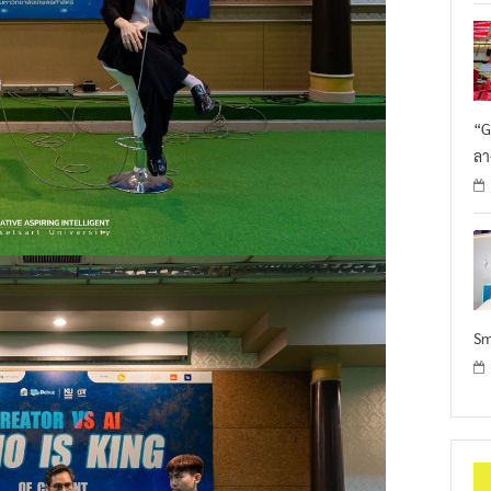
“G
ลา
Sm