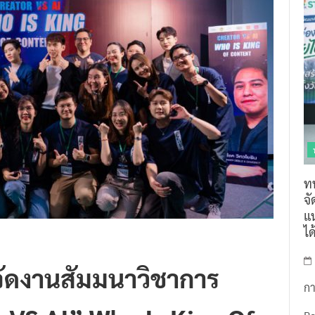
ท
จ
แน
ไ
จัดงานสัมมนาวิชาการ
กา