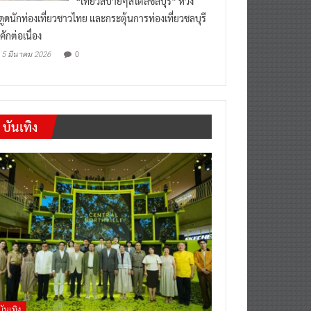
“เที่ยวสบายๆสไตล์ชลบุรี” หวัง
งดูดนักท่องเที่ยวชาวไทย และกระตุ้นการท่องเที่ยวชลบุรี
คักต่อเนื่อง
0
5 มีนาคม 2026
บันเทิง
บันเทิง