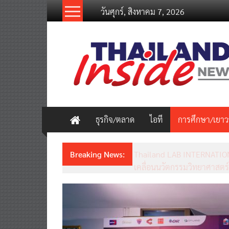
Skip
วันศุกร์, สิงหาคม 7, 2026
to
content
thailandinsidenew.com
Thailand
Inside
New
ธุรกิจ/ตลาด
ไอที
การศึกษา/เยา
Breaking News:
Thailand LAB INTERNATION
เคลื่อนนวัตกรรมวิทยาศาสตร์